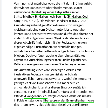
Von ihnen gibt möglicherweise die mit dem Eröffnungsbild
der Wiener Handschrift übereinstimmende, später
verbundene
Darstellung eines Labyrinthes
in der
Stiftsbibliothek St. Gallen noch Zeugnis (
St. Gallen, Cod.
Sang. 197
, S. 122). Die Wiener Handschrift (
Nr.
73.1.1.
)
kann der eigenhändigen Korrekturen Otfrids wegen
gleichsam als eine vom Dichter autorisierte Ausgabe
letzter Hand betrachtet werden und dürfte das älteste der
in den KdiH aufgenommenen Objekte darstellen. Nur in
dieser Abschrift finden sich mit vier Federzeichnungen
eigenständige Illustrationen, während die übrigen
mittelalterlichen Abschriften ohne figürlichen Buchschmuck
blieben. Doch verfügen auch sie über ein sorgfältiges
Layout mit Auszeichnungsschriften und kalligrafischen
Differenzierungen auf mehreren Gliederungsebenen.
Die Ausstattung eines volkssprachigen Werkes mit
illustrativen Federzeichnungen ist sicherlich als
ungewöhnlicher Vorgang zu werten, wobei die insgesamt
geringe Zahl von Handschriften mit mehrheitlich
althochdeutscher Literatur diesen Eindruck zusätzlich
verstärkt. Für ein im Hinblick auf Umfang und Intention mit
Otfrids
›Evangelienbuch‹
vergleichbares Werk, die um 830
in Fulda entstandene
Übersetzung der Evangelienharmonie
des Tatian
etwa, zeigt sich, dass das einzig überlieferte