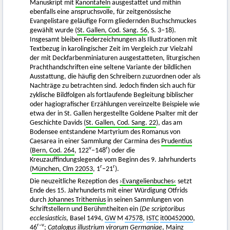
Manuskript mit
Kanontafeln
ausgestattet und mithin
ebenfalls eine anspruchsvolle, für zeitgenössische
Evangelistare geläufige Form gliedernden Buchschmuckes
gewählt wurde (
St. Gallen, Cod. Sang. 56
, S. 3–18).
Insgesamt bleiben Federzeichnungen als Illustrationen mit
Textbezug in karolingischer Zeit im Vergleich zur Vielzahl
der mit Deckfarbenminiaturen ausgestatteten, liturgischen
Prachthandschriften eine seltene Variante der bildlichen
Ausstattung, die häufig den Schreibern zuzuordnen oder als
Nachträge zu betrachten sind. Jedoch finden sich auch für
zyklische Bildfolgen als fortlaufende Begleitung biblischer
oder hagiografischer Erzählungen vereinzelte Beispiele wie
etwa der in St. Gallen hergestellte Goldene Psalter mit der
Geschichte Davids (
St. Gallen, Cod. Sang. 22
), das am
Bodensee entstandene Martyrium des Romanus von
Caesarea in einer Sammlung der Carmina des
Prudentius
v
r
(
Bern, Cod. 264
, 122
–148
) oder die
Kreuzauffindungslegende vom Beginn des 9. Jahrhunderts
r
r
(
München, Clm 22053
, 1
–21
).
Die neuzeitliche Rezeption des
›Evangelienbuches‹
setzt
Ende des 15. Jahrhunderts mit einer Würdigung Otfrids
durch
Johannes Trithemius
in seinen Sammlungen von
Schriftstellern und Berühmtheiten ein (
De scriptoribus
ecclesiasticis
, Basel 1494,
GW
M
47578
,
ISTC
it00452000
,
r–v
46
;
Catalogus illustrium virorum Germaniae
, Mainz