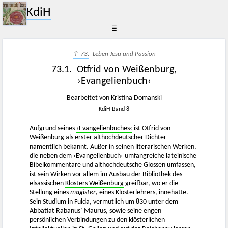
KdiH
☰
↑ 73.
Leben Jesu und Passion
73.1. Otfrid von Weißenburg,
›Evangelienbuch‹
Bearbeitet von Kristina Domanski
KdiH-Band 8
Aufgrund seines
›Evangelienbuches‹
ist Otfrid von
Weißenburg als erster althochdeutscher Dichter
namentlich bekannt. Außer in seinen literarischen Werken,
die neben dem ›Evangelienbuch‹ umfangreiche lateinische
Bibelkommentare und althochdeutsche Glossen umfassen,
ist sein Wirken vor allem im Ausbau der Bibliothek des
elsässischen
Klosters Weißenburg
greifbar, wo er die
Stellung eines
magister
, eines Klosterlehrers, innehatte.
Sein Studium in Fulda, vermutlich um 830 unter dem
Abbatiat Rabanus’ Maurus, sowie seine engen
persönlichen Verbindungen zu den klösterlichen