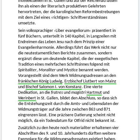
Intellektuellen in St. Gallen und auf der Reichenau lassen
ihn als einen der literarisch produktiven Gelehrten
hervortreten, der die karolingischen Reformbestrebungen
mit dem Ziel eines ›richtigen‹ Schriftverständnisses
umsetzte.
Sein volkssprachiger ›Liber evangeliorum‹ präsentiert in
fünf Büchern, unterteilt in 140 Kapitel, in Langzeilen mit
Endreimen das Leben Jesu nach dem Prinzip einer
Evangelienharmonie. Allerdings führt das Werk nicht nur
die neutestamentlichen Berichte zusammen, sondern
ergänzt diese um deutende Kapitel, die der exegetischen
Tradition eines mehrfachen Schriftsinnes folgend mit
Spiritaliter
,
Moraliter
und
Mystice
benannt werden.
Vorangestellt sind dem Werk Widmungsadressen an den
fränkischen König Ludwig
,
Erzbischof Liutbert von Mainz
und
Bischof Salomon I. von Konstanz
. Eine vierte
Dedikation, an die
fratres
und
magistri
Hartmut
und
Werinbert
in St. Gallen, bildet den Abschluss, so dass sich
die Entstehungszeit durch die Amts- und Lebensdaten der
Widmungsträger auf die Jahre zwischen 863 und 871
eingrenzen lässt. Eine präzisere Datierung scheint nicht
möglich, da ein Todesdatum für Otfrid nicht bekannt ist.
Zusätzlich zu den heute noch materialiter erhaltenen vier
Abschriften des 9. und 10. Jahrhunderts dürften weitere
Exemplare für die Widmungsadressaten existiert haben.