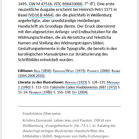
v
r
1495,
GW
M
47516
,
ISTC
it00433000
, 7
–8
). Eine erste
neuzeitliche Ausgabe erscheint bei Heinrich Petri 1571 in
Basel (
VD16 B 4664
), der die gleichfalls in Weißenburg
angefertigte, aber unvollständige Heidelberger
Handschrift als Grundlage diente. Der Druck übernimmt
mit den abgesetzten Anfangs- und Endbuchstaben für die
Widmungsschreiben, die als Akrosticha und Telesticha
Namen und Stellung des Widmungsträgers bilden,
Gestaltungselemente in die Typografie, die bereits in den
karolingischen Manuskripten zur Strukturierung des
Schriftbildes entwickelt wurden.
Editionen:
Kelle
(1856)
;
Erdmann
/
Wolff
(1973)
;
Pivernetz
(2000)
;
Kleiber
(2004.2006.2010)
.
Literatur zu den Illustrationen:
Hermann
(1923)
S. 126–131;
Menhardt
1
(1960)
S. 113–115;
Faksimile Codex Vindobonensis 2687 (1972)
S.
15–24;
Haubrichs
(1980)
S. 150–158;
Ott
(2004)
.
Empfohlene Zitierweise
Kristina Domanski: Leben Jesu und Passion. Otfrid von
Weißenburg, ›Evangelienbuch‹ (Nr. 73.1.). In: Katalog der
deutschsprachigen illustrierten Handschriften des
Mittelalters (KdiH). Begonnen von Hella Frühmorgen-