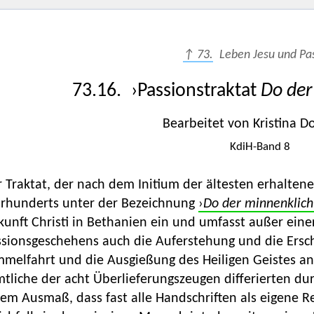
↑ 73.
Leben Jesu und Pa
73.16. ›Passionstraktat
Do der
Bearbeitet von Kristina 
KdiH-Band 8
 Traktat, der nach dem Initium der ältesten erhalten
hrhunderts unter der Bezeichnung
›
Do der minnenklich
unft Christi in Bethanien ein und umfasst außer eine
ssionsgeschehens auch die Auferstehung und die Ersch
melfahrt und die Ausgießung des Heiligen Geistes an 
mtliche der acht Überlieferungszeugen differierten d
em Ausmaß, dass fast alle Handschriften als eigene R