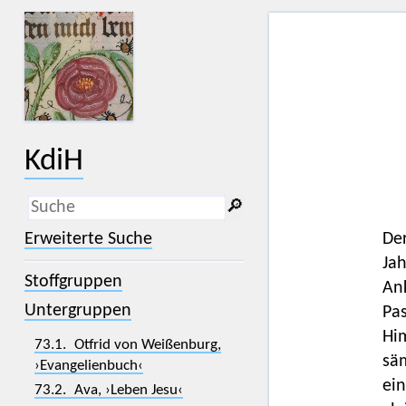
KdiH
🔎︎
_
(der Unterstrich) ist Platzhalter für
Erweiterte Suche
Der
genau ein Zeichen.
Ja
%
(das Prozentzeichen) ist Platzhalter
Stoffgruppen
für kein, ein oder mehr als ein
Ank
Zeichen.
Untergruppen
Pa
Him
73.1. Otfrid von Weißenburg,
sä
›Evangelienbuch‹
ein
73.2. Ava, ›Leben Jesu‹