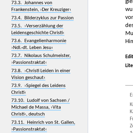
gle
73.3. Johannes von
wur
Frankenstein, ›Der Kreuziger‹
vo
73.4. Bilderzyklus zur Passion
de
73.5. ›Verserzählung der
Leidensgeschichte Christi‹
Mu
73.6. Evangelienharmonie
Hi
›Ndl.-dt. Leben Jesu‹
73.7. Nikolaus Schulmeister,
Edi
›Passionstraktat‹
Lit
73.8. ›Christi Leiden in einer
Vision geschaut‹
73.9. ›Spiegel des Leidens
Christi‹
E
73.10. Ludolf von Sachsen /
K
Michael de Massa, ›Vita
K
Christi‹, deutsch
F
73.11. Heinrich von St. Gallen,
Z
›Passionstraktat‹