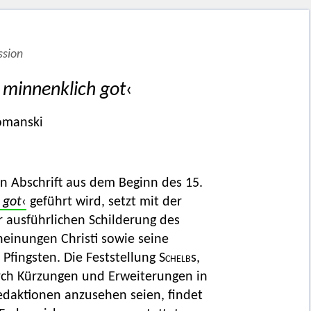
ssion
 minnenklich got
‹
Domanski
en Abschrift aus dem Beginn des 15.
 got
‹
geführt wird, setzt mit der
r ausführlichen Schilderung des
einungen Christi sowie seine
Pfingsten. Die Feststellung
Schelb
s,
urch Kürzungen und Erweiterungen in
edaktionen anzusehen seien, findet