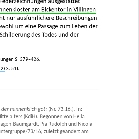
 Federzeichnungen ausgestattet
innenkloster am Bickentor in Villingen
cht nur ausführlichere Beschreibungen
sowohl um eine Passage zum Leben der
Schilderung des Todes und der
rungen S. 379–426.
2)
S. 51f.
 der minnenklich got
‹ (Nr. 73.16.). In:
ittelalters (KdiH). Begonnen von Hella
nhagen-Baumgardt, Pia Rudolph und Nicola
ntergruppe/73/16; zuletzt geändert am