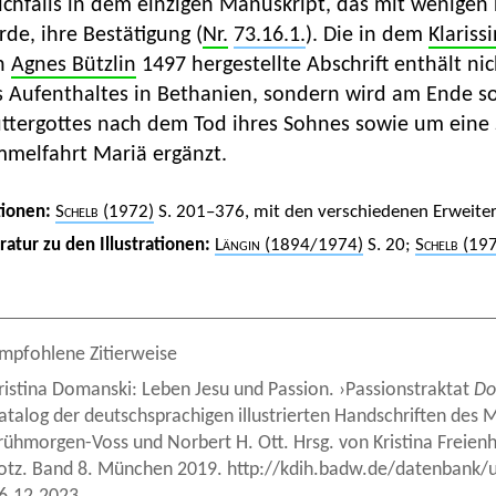
ichfalls in dem einzigen Manuskript, das mit wenigen
de, ihre Bestätigung (
Nr.
73.16.1.
). Die in dem
Klariss
n
Agnes Bützlin
1497 hergestellte Abschrift enthält ni
s Aufenthaltes in Bethanien, sondern wird am Ende 
ttergottes nach dem Tod ihres Sohnes sowie um eine 
mmelfahrt Mariä ergänzt.
tionen:
Schelb
(1972)
S. 201–376, mit den verschiedenen Erweite
eratur zu den Illustrationen:
Längin
(1894/1974)
S. 20;
Schelb
(197
mpfohlene Zitierweise
ristina Domanski: Leben Jesu und Passion. ›Passionstraktat
Do
atalog der deutschsprachigen illustrierten Handschriften des M
rühmorgen-Voss und Norbert H. Ott. Hrsg. von Kristina Freie
otz. Band 8. München 2019. http://kdih.badw.de/datenbank/u