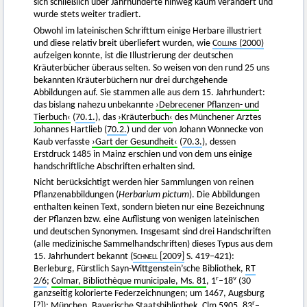
sich schließlich über Jahrhunderte hinweg kaum verändert und
wurde stets weiter tradiert.
Obwohl im lateinischen Schrifttum einige Herbare illustriert
und diese relativ breit überliefert wurden, wie
Collins
(2000)
aufzeigen konnte, ist die Illustrierung der deutschen
Kräuterbücher überaus selten. So weisen von den rund 25 uns
bekannten Kräuterbüchern nur drei durchgehende
Abbildungen auf. Sie stammen alle aus dem 15. Jahrhundert:
das bislang nahezu unbekannte
›Debrecener Pflanzen- und
Tierbuch‹
(
70.1.
), das
›Kräuterbuch‹
des Münchener Arztes
Johannes Hartlieb (
70.2.
) und der von Johann Wonnecke von
Kaub verfasste
›Gart der Gesundheit‹
(
70.3.
), dessen
Erstdruck 1485 in Mainz erschien und von dem uns einige
handschriftliche Abschriften erhalten sind.
Nicht berücksichtigt werden hier Sammlungen von reinen
Pflanzenabbildungen (
Herbarium pictum
). Die Abbildungen
enthalten keinen Text, sondern bieten nur eine Bezeichnung
der Pflanzen bzw. eine Auflistung von wenigen lateinischen
und deutschen Synonymen. Insgesamt sind drei Handschriften
(alle medizinische Sammelhandschriften) dieses Typus aus dem
15. Jahrhundert bekannt (
Schnell
[2009]
S. 419–421):
Berleburg, Fürstlich Sayn-Wittgenstein’sche Bibliothek,
RT
r
v
2/6
;
Colmar, Bibliothèque municipale, Ms. 81
, 1
–18
(30
ganzseitig kolorierte Federzeichnungen; um 1467, Augsburg
r
[?]); München,
Bayerische Staatsbibliothek, Clm 5905
, 83
–