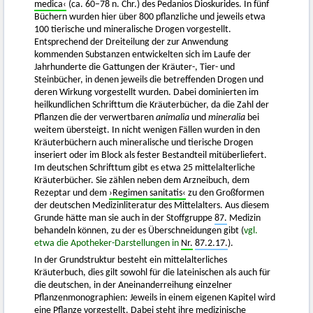
medica‹
(ca. 60–78 n. Chr.) des Pedanios Dioskurides. In fünf
Büchern wurden hier über 800 pflanzliche und jeweils etwa
100 tierische und mineralische Drogen vorgestellt.
Entsprechend der Dreiteilung der zur Anwendung
kommenden Substanzen entwickelten sich im Laufe der
Jahrhunderte die Gattungen der Kräuter-, Tier- und
Steinbücher, in denen jeweils die betreffenden Drogen und
deren Wirkung vorgestellt wurden. Dabei dominierten im
heilkundlichen Schrifttum die Kräuterbücher, da die Zahl der
Pflanzen die der verwertbaren
animalia
und
mineralia
bei
weitem übersteigt. In nicht wenigen Fällen wurden in den
Kräuterbüchern auch mineralische und tierische Drogen
inseriert oder im Block als fester Bestandteil mitüberliefert.
Im deutschen Schrifttum gibt es etwa 25 mittelalterliche
Kräuterbücher. Sie zählen neben dem Arzneibuch, dem
Rezeptar und dem
›Regimen sanitatis‹
zu den Großformen
der deutschen Medizinliteratur des Mittelalters. Aus diesem
Grunde hätte man sie auch in der Stoffgruppe
87.
Medizin
behandeln können, zu der es Überschneidungen gibt (
vgl.
etwa die Apotheker-Darstellungen in
Nr.
87.2.17.
).
In der Grundstruktur besteht ein mittelalterliches
Kräuterbuch, dies gilt sowohl für die lateinischen als auch für
die deutschen, in der Aneinanderreihung einzelner
Pflanzenmonographien: Jeweils in einem eigenen Kapitel wird
eine Pflanze vorgestellt. Dabei steht ihre medizinische