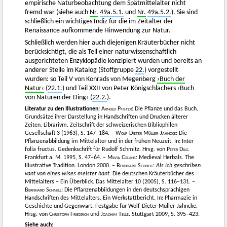
empirische Naturbeobachtung dem Spätmittelalter nicht
fremd war (siehe auch
Nr.
49a.5.1.
und
Nr.
49a.5.2.
). Sie sind
schließlich ein wichtiges Indiz für die im Zeitalter der
Renaissance aufkommende Hinwendung zur Natur.
Schließlich werden hier auch diejenigen Kräuterbücher nicht
berücksichtigt, die als Teil einer naturwissenschaftlich
ausgerichteten Enzyklopädie konzipiert wurden und bereits an
anderer Stelle im Katalog (Stoffgruppe
22.
) vorgestellt
wurden: so Teil V von Konrads von Megenberg
›Buch der
Natur‹
(
22.1.
) und Teil XXII von Peter Königschlachers ›Buch
von Naturen der Ding‹ (
22.2.
).
Literatur zu den Illustrationen:
Arnold Pfister
: Die Pflanze und das Buch.
Grundsätze ihrer Darstellung in Handschriften und Drucken älterer
Zeiten. Librarivm. Zeitschrift der schweizerischen Bibliophilen
Gesellschaft 3 (1963), S. 147–184. –
Wolf-Dieter Müller-Jahncke
: Die
Pflanzenabbildung im Mittelalter und in der frühen Neuzeit. In: Inter
folia fructus. Gedenkschrift für Rudolf Schmitz. Hrsg. von
Peter Dilg
.
Frankfurt a. M. 1995, S. 47–64. –
Minta Collins
: Medieval Herbals. The
Illustrative Tradition. London 2000. –
Bernhard Schnell
:
Als ich geschriben
vant von eines wises meister hant
. Die deutschen Kräuterbücher des
Mittelalters – Ein Überblick. Das Mittelalter 10 (2005), S. 116–131. –
Bernhard Schnell
: Die Pflanzenabbildungen in den deutschsprachigen
Handschriften des Mittelalters. Ein Werkstattbericht. In: Pharmazie in
Geschichte und Gegenwart. Festgabe für Wolf-Dieter Müller-Jahncke.
Hrsg. von
Christoph Friedrich
und
Joachim Telle
. Stuttgart 2009, S. 395–423.
Siehe auch: