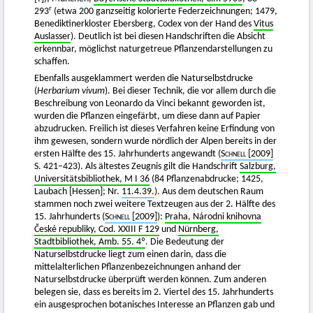
r
293
(etwa 200 ganzseitig kolorierte Federzeichnungen; 1479,
Benediktinerkloster Ebersberg, Codex von der Hand des
Vitus
Auslasser
). Deutlich ist bei diesen Handschriften die Absicht
erkennbar, möglichst naturgetreue Pflanzendarstellungen zu
schaffen.
Ebenfalls ausgeklammert werden die Naturselbstdrucke
(
Herbarium vivum
). Bei dieser Technik, die vor allem durch die
Beschreibung von Leonardo da Vinci bekannt geworden ist,
wurden die Pflanzen eingefärbt, um diese dann auf Papier
abzudrucken. Freilich ist dieses Verfahren keine Erfindung von
ihm gewesen, sondern wurde nördlich der Alpen bereits in der
ersten Hälfte des 15. Jahrhunderts angewandt (
Schnell
[2009]
S. 421–423). Als ältestes Zeugnis gilt die Handschrift
Salzburg,
Universitätsbibliothek, M I 36
(84 Pflanzenabdrucke; 1425,
Laubach [Hessen]; Nr.
11.4.39.
). Aus dem deutschen Raum
stammen noch zwei weitere Textzeugen aus der 2. Hälfte des
15. Jahrhunderts (
Schnell
[2009]
):
Praha, Národni knihovna
České republiky, Cod. XXIII F 129
und
Nürnberg,
Stadtbibliothek, Amb. 55. 4º
. Die Bedeutung der
Naturselbstdrucke liegt zum einen darin, dass die
mittelalterlichen Pflanzenbezeichnungen anhand der
Naturselbstdrucke überprüft werden können. Zum anderen
belegen sie, dass es bereits im 2. Viertel des 15. Jahrhunderts
ein ausgesprochen botanisches Interesse an Pflanzen gab und