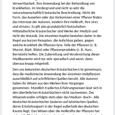
Verwertbarkeit, ihre Anwendung bei der Behandlung von
Krankheiten, im Vordergrund und nicht so sehr die
naturwissenschaftlich-botanische Beschreibung. Nicht die
Form, das Aussehen oder das Vorkommen einer Pflanze finden
das Interesse der Autoren, sondern ihre Heilkraft, ihre
vires
und
virtutes
. Es gilt also grundsätzlich festzuhalten:
Mittelalterliche Kräuterbücher sind Werke der Medizin und
nicht der Botanik. Die einzelnen Kapitel bestehen daher in der
Regel aus kurzen Rezepten, die Aufschluss geben, gegen
welche Krankheit die Pflanzen bzw. Teile der Pflanzen (z. B.
Wurzel, Blatt, Blüte) oder Pflanzenprodukte (z. B. Harz,
Bernstein) helfen. Die Zubereitung und Verabreichung dieser
Medikamente wird nur sehr sporadisch und wenn, dann
überaus knapp mitgeteilt.
Den uns bekannten deutschen Kräuterbüchern ist gemeinsam,
dass die medizinische Anwendung der einzelnen Heilpflanzen
ausschließlich auf schriftlichen Quellen beruht. Alle Autoren
haben ihr Wissen aus den Werken ihrer Vorgänger
genommen. Mündlich tradiertes Erfahrungswissen lässt sich in
den überlieferten Kräuterbüchern nicht nachweisen. Der
Wissenstransfer erfolgte stets über das Medium ›Buch‹. Alle
deutschen Kräuterbücher basieren auf lateinischen Quellen,
deren Entstehungsort in der Regel außerhalb des deutschen
Raums liegt. Das Wissen über die Heilkräfte der Pflanzen hat