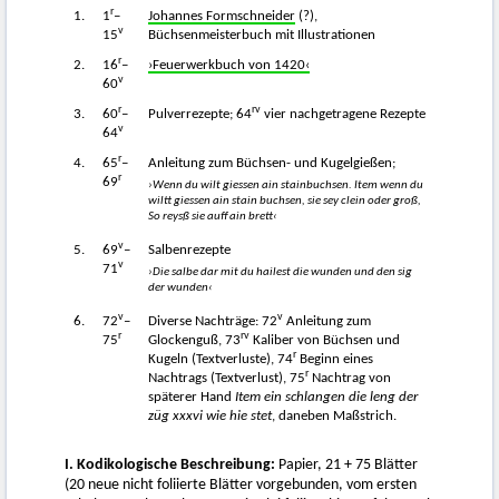
r
1.
1
–
Johannes Formschneider
(?),
v
15
Büchsenmeisterbuch mit Illustrationen
r
2.
16
–
›Feuerwerkbuch von 1420‹
v
60
r
rv
3.
60
–
Pulverrezepte; 64
vier nachgetragene Rezepte
v
64
r
4.
65
–
Anleitung zum Büchsen- und Kugelgießen;
r
69
›Wenn du wilt giessen ain stainbuchsen. Item wenn du
wiltt giessen ain stain buchsen, sie sey clein oder groß,
So reysß sie auff ain brett‹
v
5.
69
–
Salbenrezepte
v
71
›Die salbe dar mit du hailest die wunden und den sig
der wunden‹
v
v
6.
72
–
Diverse Nachträge: 72
Anleitung zum
r
rv
75
Glockenguß, 73
Kaliber von Büchsen und
r
Kugeln (Textverluste), 74
Beginn eines
r
Nachtrags (Textverlust), 75
Nachtrag von
späterer Hand
Item ein schlangen die leng der
züg xxxvi wie hie stet
, daneben Maßstrich.
I. Kodikologische Beschreibung:
Papier, 21 + 75 Blätter
(20 neue nicht foliierte Blätter vorgebunden, vom ersten