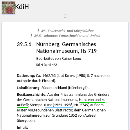
KdiH
☰
↑ 39.
Feuerwerks- und Kriegsbücher
↑ 39.5.
Johannes Formschneider und Umfeld
39.5.6.
Nürnberg, Germanisches
Nationalmuseum, Hs 719
Bearbeitet von Rainer Leng
KdiH-Band 4/2
Datierung:
Ca. 1462/63 (laut
Kurras
[1980]
S. 7 nach einer
Autopsie durch Piccard).
Lokalisierung:
Süddeutschland (Nürnberg?).
Besitzgeschichte:
Aus der Privatsammlung des Gründers
des Germanischen Nationalmuseums,
Hans von und zu
Aufseß
; Stempel (
Lugt
[1921–1956]
Nr. 2749) auf dem
ersten vorgebundenen Blatt recto; dem Germanischen
Nationalmuseum zur Gründung 1852 von Aufseß
übergeben.
Inhalt: