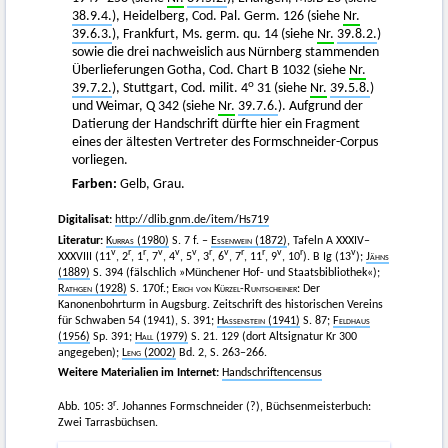
38.9.4.
), Heidelberg, Cod. Pal. Germ. 126 (siehe
Nr.
39.6.3.
), Frankfurt, Ms. germ. qu. 14 (siehe
Nr.
39.8.2.
)
sowie die drei nachweislich aus Nürnberg stammenden
Überlieferungen Gotha, Cod. Chart B 1032 (siehe
Nr.
o
39.7.2.
), Stuttgart, Cod. milit. 4
31 (siehe
Nr.
39.5.8.
)
und Weimar, Q 342 (siehe
Nr.
39.7.6.
). Aufgrund der
Datierung der Handschrift dürfte hier ein Fragment
eines der ältesten Vertreter des Formschneider-Corpus
vorliegen.
Farben:
Gelb, Grau.
Digitalisat:
http://dlib.gnm.de/item/Hs719
Literatur:
Kurras
(1980)
S. 7 f. –
Essenwein
(1872)
, Tafeln A XXXIV–
v
r
r
v
v
v
r
v
r
r
v
r
v
XXXVIII (11
, 2
, 1
, 7
, 4
, 5
, 3
, 6
, 7
, 11
, 9
, 10
). B Ig (13
);
Jähns
(1889)
S. 394 (fälschlich »Münchener Hof- und Staatsbibliothek«);
Rathgen
(1928)
S. 170f.;
Erich von Kürzel-Runtscheiner
: Der
Kanonenbohrturm in Augsburg. Zeitschrift des historischen Vereins
für Schwaben 54 (1941), S. 391;
Hassenstein
(1941)
S. 87;
Feldhaus
(1956)
Sp. 391;
Hall
(1979)
S. 21. 129 (dort Altsignatur Kr 300
angegeben);
Leng
(2002)
Bd. 2, S. 263–266.
Weitere Materialien im Internet:
Handschriftencensus
r
Abb. 105: 3
. Johannes Formschneider (?), Büchsenmeisterbuch:
Zwei Tarrasbüchsen.