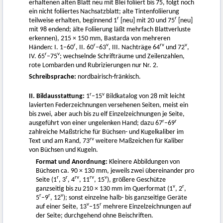
erhaltenen alten Blatt neu mit Blei foliiert bis 75, folgt noch
ein nicht foliiertes Nachsatzblatt; alte Tintenfoliierung
r
r
teilweise erhalten, beginnend 1
[neu] mit 20 und 75
[neu]
mit 98 endend; älte Foliierung läßt mehrfach Blattverluste
erkennen), 215 × 150 mm, Bastarda von mehreren
r
r
v
rv
v
Händen: I. 1–60
, II. 60
–63
, III. Nachträge 64
und 72
,
r
v
IV. 65
–75
; wechselnde Schrifträume und Zeilenzahlen,
rote Lombarden und Rubrizierungen nur Nr. 2.
Schreibsprache:
nordbairisch-fränkisch.
r
v
II. Bildausstattung:
1
–15
Bildkatalog von 28 mit leicht
lavierten Federzeichnungen versehenen Seiten, meist ein
bis zwei, aber auch bis zu elf Einzelzeichnungen je Seite,
r
r
ausgeführt von einer ungelenken Hand; dazu 67
–69
zahlreiche Maßstriche für Büchsen- und Kugelkaliber im
rv
Text und am Rand, 73
weitere Maßzeichen für Kaliber
von Büchsen und Kugeln.
Format und Anordnung:
Kleinere Abbildungen von
Büchsen ca. 90 × 130 mm, jeweils zwei übereinander pro
r
r
rv
rv
v
Seite (1
, 3
, 4
, 11
, 15
), größere Geschütze
v
r
ganzseitig bis zu 210 × 130 mm im Querformat (1
, 2
,
r
r
v
5
–9
, 12
); sonst einzelne halb- bis ganzseitige Geräte
v
r
auf einer Seite, 13
–15
mehrere Einzelzeichnungen auf
der Seite; durchgehend ohne Beischriften.