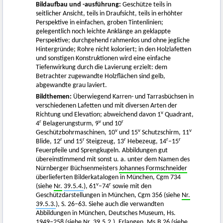
Bildaufbau und -ausführung:
Geschütze teils in
seitlicher Ansicht, teils in Draufsicht, teils in erhöhter
Perspektive in einfachen, groben Tintenlinien;
gelegentlich noch leichte Anklänge an geklappte
Perspektive; durchgehend rahmenlos und ohne jegliche
Hintergründe; Rohre nicht koloriert; in den Holzlafetten
und sonstigen Konstruktionen wird eine einfache
Tiefenwirkung durch die Lavierung erzielt: dem
Betrachter zugewandte Holzflächen sind gelb,
abgewandte grau laviert.
Bildthemen:
Überwiegend Karren- und Tarrasbüchsen in
verschiedenen Lafetten und mit diversen Arten der
v
Richtung und Elevation; abweichend davon 1
Quadrant,
r
v
r
4
Belagerungsturm, 9
und 10
v
v
v
Geschützbohrmaschinen, 10
und 15
Schutzschirm, 11
r
r
r
r
r
Blide, 12
und 15
Steigzeug, 13
Hebezeug, 14
–15
Feuerpfeile und Sprengkugeln. Abbildungen gut
übereinstimmend mit sonst u. a. unter dem Namen des
Nürnberger Büchsenmeisters
Johannes Formschneider
überlieferten Bilderkatalogen in München, Cgm 734
v
r
(siehe
Nr.
39.5.4.
), 61
–74
sowie mit den
Geschützdarstellungen in München, Cgm 356 (siehe
Nr.
39.5.3.
), S. 26–63. Siehe auch die verwandten
Abbildungen in München, Deutsches Museum, Hs.
1949–258 (siehe
Nr.
39.5.2.
), Erlangen, Ms.B 26 (siehe