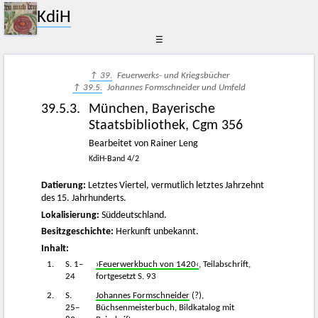
KdiH
☰
↑ 39.
Feuerwerks- und Kriegsbücher
↑ 39.5.
Johannes Formschneider und Umfeld
39.5.3.
München, Bayerische
Staatsbibliothek, Cgm 356
Bearbeitet von Rainer Leng
KdiH-Band 4/2
Datierung:
Letztes Viertel, vermutlich letztes Jahrzehnt
des 15. Jahrhunderts.
Lokalisierung:
Süddeutschland.
Besitzgeschichte:
Herkunft unbekannt.
Inhalt:
1.
S. 1–
›Feuerwerkbuch von 1420‹
, Teilabschrift,
24
fortgesetzt S. 93
2.
S.
Johannes Formschneider
(?),
25–
Büchsenmeisterbuch, Bildkatalog mit