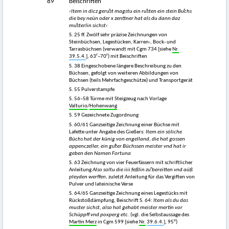
89
Beischriften
›Item in dicz geruͦst magstu ein ruͦsten ein stein Buͦchs
die bey neün oder x zenttner hat als du dann daz
muͦsterlin sichst‹
S. 25 ff. Zwölf sehr präzise Zeichnungen von
Steinbüchsen, Legestücken, Karren-, Bock- und
Tarrasbüchsen (verwandt mit Cgm 734 [siehe
Nr.
r
r
39.5.4.
], 63
–70
) mit Beischriften
S. 38 Eingeschobene längere Beschreibung zu den
Büchsen, gefolgt von weiteren Abbildungen von
Büchsen (teils Mehrfachgeschütze) und Transportgerät
S. 55 Pulverstampfe
S. 56–58 Türme mit Steigzeug nach Vorlage
Valturio
/
Hohenwang
S. 59 Gezeichnete Zugordnung
S. 60/61 Ganzseitige Zeichnung einer Büchse mit
Lafette unter Angabe des Gießers:
Item ein söliche
Büchs hat der künig von engelland, die hat gossen
appenczeller, ein guͦter Büchssen meister vnd hat ir
geben den Namen Fortuna
S. 63 Zeichnung von vier Feuerfässern mit schriftlicher
Anleitung
Also soltu die iiii feßlin zuͦ bereitten vnd aüß
pleyden werffen
, zuletzt Anleitung für das Vergiften von
Pulver und lateinische Verse
S. 64/65 Ganzseitige Zeichnung eines Legestücks mit
Rückstoßdämpfung, Beischrift S. 64:
Item als du das
muster sichst, also hat gehabt meister mertin vor
Schüppff vnd poxperg etc.
(vgl. die Selbstaussage des
v
Martin Merz
in Cgm 599 [siehe
Nr.
39.6.4.
], 95
)