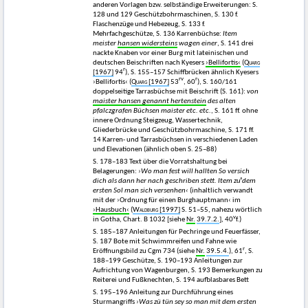
anderen Vorlagen bzw. selbständige Erweiterungen: S.
128 und 129 Geschützbohrmaschinen, S. 130 f.
Flaschenzüge und Hebezeug, S. 133 f.
Mehrfachgeschütze, S. 136 Karrenbüchse:
Item
meister
hansen widersteins
wagen einer
, S. 141 drei
nackte Knaben vor einer Burg mit lateinischen und
deutschen Beischriften nach Kyesers
›Bellifortis‹
(
Quarg
r
[1967]
94
), S. 155–157 Schiffbrücken ähnlich Kyesers
rv
r
›Bellifortis‹ (
Quarg
[1967]
53
, 60
), S. 160/161
doppelseitige Tarrasbüchse mit Beischrift (S. 161):
von
maister hansen genannt hertenstein
des alten
pfalczgrafen Büchsen maister etc. etc.
, S. 161 ff. ohne
innere Ordnung Steigzeug, Wassertechnik,
Gliederbrücke und Geschützbohrmaschine, S. 171 ff.
14 Karren- und Tarrasbüchsen in verschiedenen Laden
und Elevationen (ähnlich oben S. 25–88)
S. 178–183 Text über die Vorratshaltung bei
Belagerungen:
›Wo man fest will hallten So versich
dich als dann her nach geschriben stett. Item zuͦ dem
ersten Sol man sich versenhen‹
(inhaltlich verwandt
mit der ›Ordnung für einen Burghauptmann‹ im
›Hausbuch‹
(
Waldburg
[1997]
S. 51–55, nahezu wörtlich
v
in Gotha, Chart. B 1032 [siehe
Nr.
39.7.2.
], 40
f.)
S. 185–187 Anleitungen für Pechringe und Feuerfässer,
S. 187 Bote mit Schwimmreifen und Fahne wie
r
Eröffnungsbild zu Cgm 734 (siehe
Nr.
39.5.4.
), 61
, S.
188–199 Geschütze, S. 190–193 Anleitungen zur
Aufrichtung von Wagenburgen, S. 193 Bemerkungen zu
Reiterei und Fußknechten, S. 194 aufblasbares Bett
S. 195–196 Anleitung zur Durchführung eines
Sturmangriffs
›Was zü tün sey so man mit dem ersten