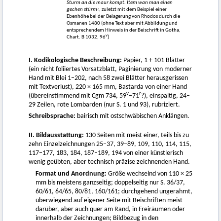
Sturm an die maur kompt. Item wan man einen
gechen stürm‹
, zuletzt mit dem Beispiel einer
Ebenhöhe bei der Belagerung von Rhodos durch die
Osmanen 1480 (ohne Text aber mit Abbildung und
entsprechendem Hinweis in der Beischrift in Gotha,
v
Chart. B 1032, 96
)
I. Kodikologische Beschreibung:
Papier, 1 + 101 Blätter
(ein nicht foliiertes Vorsatzblatt, Paginierung von moderner
Hand mit Blei 1–202, nach 58 zwei Blätter herausgerissen
mit Textverlust), 220 × 165 mm, Bastarda von einer Hand
v
r
(übereinstimmend mit Cgm 734, 59
–71
?), einspaltig, 24–
29 Zeilen, rote Lombarden (nur S. 1 und 93), rubriziert.
Schreibsprache:
bairisch mit ostschwäbischen Anklängen.
II. Bildausstattung:
130 Seiten mit meist einer, teils bis zu
zehn Einzelzeichnungen 25–37, 39–89, 109, 110, 114, 115,
117–177, 183, 184, 187–189, 194 von einer künstlerisch
wenig geübten, aber technisch präzise zeichnenden Hand.
Format und Anordnung:
Größe wechselnd von 110 × 25
mm bis meistens ganzseitig; doppelseitig nur S. 36/37,
60/61, 64/65, 80/81, 160/161; durchgehend ungerahmt,
überwiegend auf eigener Seite mit Beischriften meist
darüber, aber auch quer am Rand, in Freiräumen oder
innerhalb der Zeichnungen; Bildbezug in den