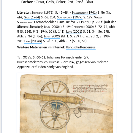
Farben:
Grau, Gelb, Ocker, Rot, Rosé, Blau.
Literatur:
Schneider
(1973), S. 46–48. –
Hassenstein
(1941)
S. 86 (Nr.
6b);
Gille
(1964)
S. 66. 234;
Schmidtchen
(1977)
S. 197;
Volker
2
Schmidtchen
: Formschneider, Hans. In:
VL 2 (1979), Sp. 793f. (mit der
älteren Literatur);
Leng
(2000a)
S. 19;
Berninger
(2000)
S. 72–74, Abb.
8 (S. 134). 9 (S. 194). 10 (S. 141);
Leng
(2001)
S. 31. 34f. 56. 59ff.
Abb. S. 34 (S. 86);
Leng
(2002)
Bd. 1, S. 259 f. u. ö., Bd. 2, S. 198–
201;
Leng
(2004a)
S. 98. 100, Abb. 3.7 (S. 50, 51).
Weitere Materialien im Internet:
Handschriftencensus
Taf. XXIVa: S. 60/61. Johannes Formschneider (?),
Büchsenmeisterbuch: Büchse ›Fortuna‹, gegossen von Meister
Appenzeller für den König von England.