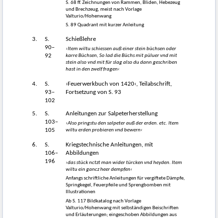
S. 68 ff. Zeichnungen von Rammen, Bliden, Hebezeug
und Brechzeug, meist nach Vorlage
Valturio/Hohenwang
S. 89 Quadrant mit kurzer Anleitung
3.
S.
Schießlehre
90–
›Item wiltu schiessen auß einer stein büchsen oder
92
karre Büchsen, So lad die Büchs mit püluer vnd mit
stein also vnd mit für slag also du dann geschriben
hast in den zwelf fragen‹
4.
S.
›Feuerwerkbuch von 1420‹, Teilabschrift,
93–
Fortsetzung von S. 93
102
5.
S.
Anleitungen zur Salpeterherstellung
103–
›Also pringstu den salpeter auß der erden. etc. Item
105
wiltu erden probieren vnd bewern‹
6.
S.
Kriegstechnische Anleitungen, mit
106–
Abbildungen
196
›das stück nctzt man wider türcken vnd heyden. Item
wiltu ein gancz heer dempfen‹
Anfangs schriftliche Anleitungen für vergiftete Dämpfe,
Springkegel, Feuerpfeile und Sprengbomben mit
Illustrationen
Ab S. 117 Bildkatalog nach Vorlage
Valturio/Hohenwang mit selbständigen Beischriften
und Erläuterungen; eingeschoben Abbildungen aus