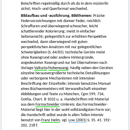
Beischriften regelmäßig durch
als du in dem müsterlin
sichst
; Hoch- und Querformat wechselnd.
Bildaufbau und -ausführung, Bildthemen:
Präzise
Federvorzeichnungen mit dünner Feder, reichlich
Schraffuren und überwiegend schwacher, leicht
schattierender Kolorierung; meist in einfacher
Seitenansicht; gelegentlich zur erhöhten Perspektive
wechselnd, dann überwiegend mit guten
perspektivischen Ansätzen mit nur gelegentlichen
Schwierigkeiten (S. 64/65); technische Geräte meist
ohne Rasengrund oder andere Hintergründe,
angedeuteter Rasengrund nur bei Übernahmen nach
Vorlage
Valturio
/
Hohenwang
; häufig neben den Geräten
einzelne herausvergrößerte technische Detaillösungen
oder verborgene Mechanismen mit intensiver
Beschriftung der Einzelteile; intensiv benutztes Manual
eines Büchsenmeisters mit Verwandtschaft einzelner
Abbildungen und Texte zu München, Cgm 599, 734,
Gotha, Chart. B 1032 u. a. Handschriften mit Material
aus dem
Formschneider
-Umkreis; das Formschneider-
Material liegt hier in der wohl vollständigsten Form vor;
die Handschrift selbst wurde in allen Teilen intensiv
benutzt von
Franz Helm
, vgl.
Leng
(2001)
S. 35. 41. 192–
202. 218 f.