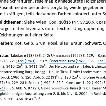
ohne Schraffuren, regelmäßig angedeutete Holzmaser
Ausnahme der besonders sorgfältig wiedergegebenen 
mit kräftigen, teils deckenden Farben koloriert unter 
Bildthemen:
Siehe Wien, Cod. 10816 (
Nr.
39.20.9.
); pr
vorgestellten Inventars unter leichter Umgruppieru
Zeichnungen auf einer Seite.
Farben:
Rot, Gelb, Grün, Rosé, Blau, Braun, Schwarz, O
eratur:
Tabulae 6 (1873) S. 242;
Unterkircher
(1957)
S. 139. –
Boehe
59) S. 221;
Egg
(1961)
S. 51 f.;
Österreich Tirol (1963)
S. 68;
Egg
(
r
r
. S. 3410 (26
). S. 3411 (36
); Der Herzog und sein Taler. Erzher
desausstellung Burg Hasegg – Hall in Tirol, Tiroler Landesmuse
r
r
sbruck 1986, S. 120, Abb. S. 22 (31
). S. 120 (16
und ohne Angabe
87)
Sp. 229–231;
Scheichl
(1992)
S. 23 f.;
Kunst um 1492 (1992)
S.
r
96)
S. 86, Abb. S. 87 (2
);
Georg Schmidt-von Rhein
(Hrsg.): Kaiser 
 gleichnamigen Ausstellung vom 2. 8. bis 31. 10. 2002 im Reic
v
r
2, S. 315, Abb. 814 (I
/II
).