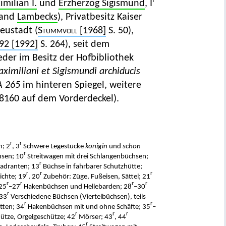
r
milian I.
und
Erzherzog Sigismund
, I
Hand
Lambecks
), Privatbesitz Kaiser
eustadt (
Stummvoll
[1968]
S. 50),
92 [1992]
S. 264), seit dem
der im Besitz der Hofbibliothek
ximiliani et Sigismundi archiducis
A 265
im hinteren Spiegel, weitere
8160 auf dem Vorderdeckel).
r
r
; 2
, 3
Schwere Legestücke
konigin
und
schon
r
hsen; 10
Streitwagen mit drei Schlangenbüchsen;
r
adranten; 13
Büchse in fahrbarer Schutzhütte;
r
r
r
chte; 19
, 20
Zubehör: Züge, Fußeisen, Sättel; 21
r
r
r
r
25
–27
Hakenbüchsen und Hellebarden; 28
–30
r
33
Verschiedene Büchsen (Viertelbüchsen), teils
r
r
tten; 34
Hakenbüchsen mit und ohne Schäfte; 35
–
r
r
r
tze, Orgelgeschütze; 42
Mörser; 43
, 44
r