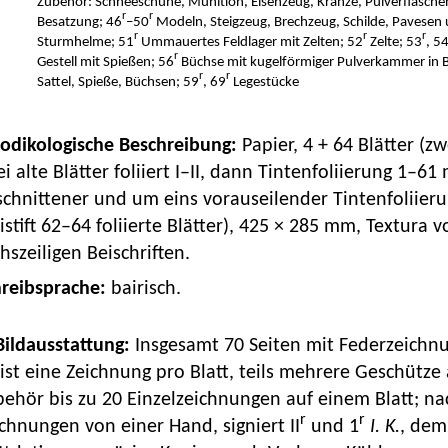
Zubehör: Schneeschuhe, Munition, Eisenzeug, Kränze, Pulverflasche
r
r
Besatzung; 46
–50
Modeln, Steigzeug, Brechzeug, Schilde, Pavesen 
r
r
r
Sturmhelme; 51
Ummauertes Feldlager mit Zelten; 52
Zelte; 53
, 5
r
Gestell mit Spießen; 56
Büchse mit kugelförmiger Pulverkammer in B
r
r
Sattel, Spieße, Büchsen; 59
, 69
Legestücke
Kodikologische Beschreibung:
Papier, 4 + 64 Blätter (z
i alte Blätter foliiert I–II, dann Tintenfoliierung 1–6
schnittener und um eins vorauseilender Tintenfoliier
istift 62–64 foliierte Blätter), 425 × 285 mm, Textura v
hszeiligen Beischriften.
hreibsprache:
bairisch.
 Bildausstattung:
Insgesamt 70 Seiten mit Federzeichn
st eine Zeichnung pro Blatt, teils mehrere Geschütze 
behör bis zu 20 Einzelzeichnungen auf einem Blatt; n
r
r
chnungen von einer Hand, signiert II
und 1
I. K.
, de