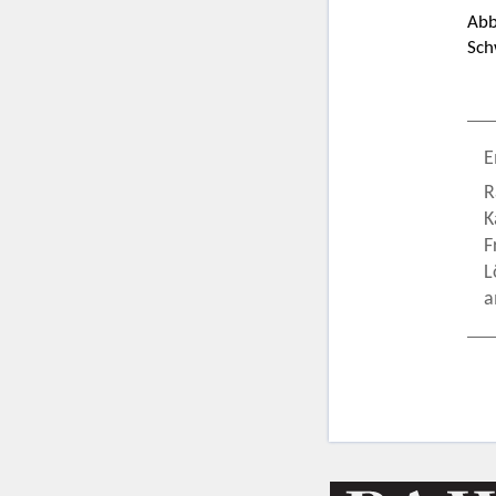
Abb
Sch
E
R
K
F
L
a