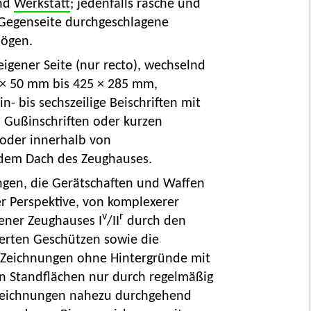
und
Werkstatt
; jedenfalls rasche und
e Gegenseite durchgeschlagene
Bögen.
eigener Seite (nur recto), wechselnd
× 50 mm bis 425 × 285 mm,
n- bis sechszeilige Beischriften mit
 Gußinschriften oder kurzen
oder innerhalb von
dem Dach des Zeughauses.
ngen, die Gerätschaften und Waffen
er Perspektive, von komplexerer
v
r
iener Zeughauses I
/II
durch den
ierten Geschützen sowie die
n Zeichnungen ohne Hintergründe mit
n Standflächen nur durch regelmäßig
orzeichnungen nahezu durchgehend