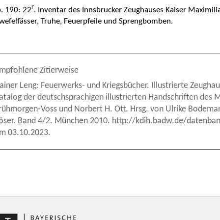
r
. 190: 22
. Inventar des Innsbrucker Zeughauses Kaiser Maximili
wefelfässer, Truhe, Feuerpfeile und Sprengbomben.
mpfohlene Zitierweise
ainer Leng: Feuerwerks- und Kriegsbücher. Illustrierte Zeughau
atalog der deutschsprachigen illustrierten Handschriften des M
rühmorgen-Voss und Norbert H. Ott. Hrsg. von Ulrike Bodemann
öser. Band 4/2. München 2010. http://kdih.badw.de/datenbank
m 03.10.2023.