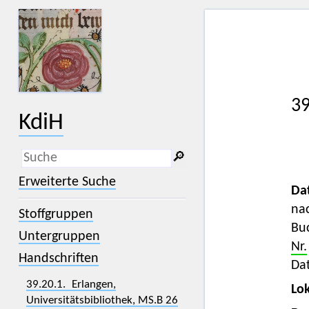
39
KdiH
🔎︎
_
(der Unterstrich) ist Platzhalter für
Erweiterte Suche
genau ein Zeichen.
Da
%
(das Prozentzeichen) ist Platzhalter
na
Stoffgruppen
für kein, ein oder mehr als ein
Zeichen.
Bu
Untergruppen
Nr.
Handschriften
Dat
39.20.1. Erlangen,
Lok
Universitätsbibliothek, MS.B 26