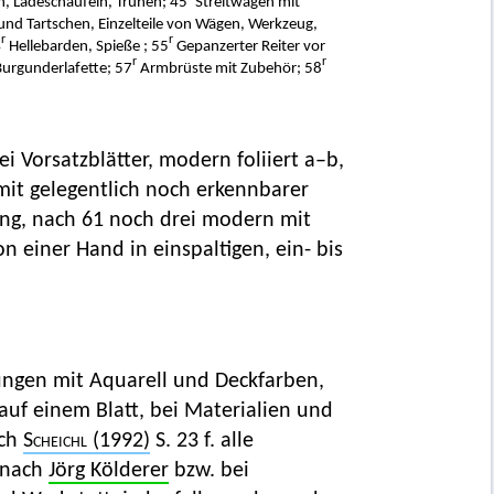
n, Ladeschaufeln, Truhen; 45
Streitwagen mit
und Tartschen, Einzelteile von Wägen, Werkzeug,
r
r
4
Hellebarden, Spieße ; 55
Gepanzerter Reiter vor
r
r
urgunderlafette; 57
Armbrüste mit Zubehör; 58
wei Vorsatzblätter, modern foliiert a–b,
1 mit gelegentlich noch erkennbarer
ung, nach 61 noch drei modern mit
on einer Hand in einspaltigen, ein- bis
ungen mit Aquarell und Deckfarben,
auf einem Blatt, bei Materialien und
ach
Scheichl
(1992)
S. 23 f. alle
mnach
Jörg Kölderer
bzw. bei