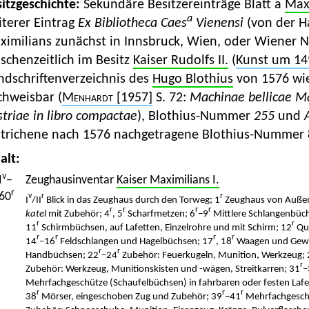
itzgeschichte:
Sekundäre Besitzereinträge Blatt a
Maxi
a
iterer Eintrag
Ex Bibliotheca Caes
Vienensi
(von der 
ximilians zunächst in Innsbruck, Wien, oder Wiener N
schenzeitlich im Besitz
Kaiser Rudolfs II.
(
Kunst um 14
ndschriftenverzeichnis des
Hugo Blothius
von 1576 wie
chweisbar (
Menhardt
[1957]
S. 72:
Machinae bellicae Ma
triae in libro compactae
), Blothius-Nummer
255
und
strichene nach 1576 nachgetragene Blothius-Nummer 
alt:
v
I
–
Zeughausinventar
Kaiser Maximilians I.
r
60
v
r
r
I
/II
Blick in das Zeughaus durch den Torweg; 1
Zeughaus von Außen
r
r
r
r
katel
mit Zubehör; 4
, 5
Scharfmetzen; 6
–9
Mittlere Schlangenbüc
r
r
11
Schirmbüchsen, auf Lafetten, Einzelrohre und mit Schirm; 12
Qu
r
r
r
r
14
–16
Feldschlangen und Hagelbüchsen; 17
, 18
Waagen und Gewi
r
r
Handbüchsen; 22
–24
Zubehör: Feuerkugeln, Munition, Werkzeug; 
r
Zubehör: Werkzeug, Munitionskisten und -wägen, Streitkarren; 31
–
Mehrfachgeschütze (Schaufelbüchsen) in fahrbaren oder festen Lafe
r
r
r
38
Mörser, eingeschoben Zug und Zubehör; 39
–41
Mehrfachgeschü