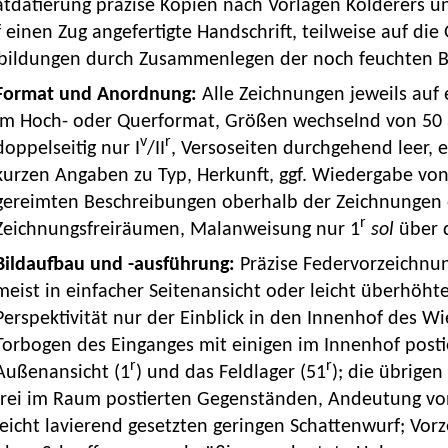
ätdatierung präzise Kopien nach Vorlagen Kölderers 
 einen Zug angefertigte Handschrift, teilweise auf di
bildungen durch Zusammenlegen der noch feuchten 
Format und Anordnung:
Alle Zeichnungen jeweils auf 
im Hoch- oder Querformat, Größen wechselnd von 50 
v
r
doppelseitig nur I
/II
, Versoseiten durchgehend leer, ei
kurzen Angaben zu Typ, Herkunft, ggf. Wiedergabe von
gereimten Beschreibungen oberhalb der Zeichnungen 
r
Zeichnungsfreiräumen, Malanweisung nur 1
sol
über 
Bildaufbau und -ausführung:
Präzise Federvorzeichnu
meist in einfacher Seitenansicht oder leicht überhöht
Perspektivität nur der Einblick in den Innenhof des W
Torbogen des Einganges mit einigen im Innenhof post
r
r
Außenansicht (1
) und das Feldlager (51
); die übrige
frei im Raum postierten Gegenständen, Andeutung vo
leicht lavierend gesetzten geringen Schattenwurf; V