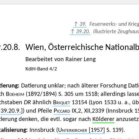
↑ 39.
Feuerwerks- und Krie
↑ 39.20.
Illustrierte Zeughau
.20.8.
Wien, Österreichische Nationalb
Bearbeitet von Rainer Leng
KdiH-Band 4/2
tierung:
Datierung unklar; nach älterer Forschung Dat
ch
Boeheim
(1892/1894) S. 305 um 1518; allerdings las
chstaben
DR
ähnlich
Briquet
13154 (Lyon 1533 u. a., ü
39.20.9.
]) und Pfeile
Piccard
IX,2, XII,2339 (Innsbruck 
ierung denken, die evtl. sogar nach
Kölderer
anzusetz
alisierung:
Innsbruck (
Unterkircher
[1957]
S. 139).