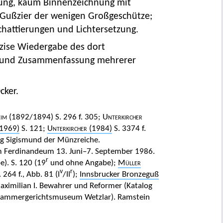
ung, kaum Binnenzeichnung mit
Gußzier der wenigen Großgeschütze;
Schattierungen und Lichtersetzung.
äzise Wiedergabe des dort
ng und Zusammenfassung mehrerer
cker.
im
(1892/1894) S. 296 f. 305;
Unterkircher
1969)
S. 121;
Unterkircher
(1984)
S. 3374 f.
zog Sigismund der Münzreiche.
um Ferdinandeum 13. Juni–7. September 1986.
r
). S. 120 (19
und ohne Angabe);
Müller
v
r
 264 f., Abb. 81 (I
/II
);
Innsbrucker Bronzeguß
Maximilian I. Bewahrer und Reformer (Katalog
hskammergerichtsmuseum Wetzlar). Ramstein