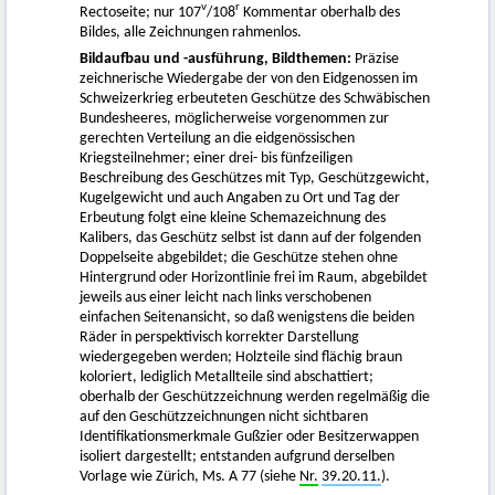
v
r
Rectoseite; nur 107
/108
Kommentar oberhalb des
Bildes, alle Zeichnungen rahmenlos.
Bildaufbau und -ausführung, Bildthemen:
Präzise
zeichnerische Wiedergabe der von den Eidgenossen im
Schweizerkrieg erbeuteten Geschütze des Schwäbischen
Bundesheeres, möglicherweise vorgenommen zur
gerechten Verteilung an die eidgenössischen
Kriegsteilnehmer; einer drei- bis fünfzeiligen
Beschreibung des Geschützes mit Typ, Geschützgewicht,
Kugelgewicht und auch Angaben zu Ort und Tag der
Erbeutung folgt eine kleine Schemazeichnung des
Kalibers, das Geschütz selbst ist dann auf der folgenden
Doppelseite abgebildet; die Geschütze stehen ohne
Hintergrund oder Horizontlinie frei im Raum, abgebildet
jeweils aus einer leicht nach links verschobenen
einfachen Seitenansicht, so daß wenigstens die beiden
Räder in perspektivisch korrekter Darstellung
wiedergegeben werden; Holzteile sind flächig braun
koloriert, lediglich Metallteile sind abschattiert;
oberhalb der Geschützzeichnung werden regelmäßig die
auf den Geschützzeichnungen nicht sichtbaren
Identifikationsmerkmale Gußzier oder Besitzerwappen
isoliert dargestellt; entstanden aufgrund derselben
Vorlage wie Zürich, Ms. A 77 (siehe
Nr.
39.20.11.
).