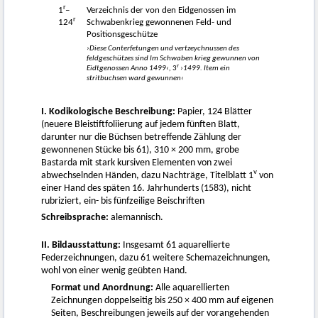
r
1
–
Verzeichnis der von den Eidgenossen im
r
124
Schwabenkrieg gewonnenen Feld- und
Positionsgeschütze
›Diese Conterfetungen und vertzeychnussen des
feldgeschützes sind Im Schwaben krieg gewunnen von
r
Eidtgenossen Anno 1499‹,
3
›1499. Item ein
stritbuchsen ward gewunnen‹
I. Kodikologische Beschreibung:
Papier, 124 Blätter
(neuere Bleistiftfoliierung auf jedem fünften Blatt,
darunter nur die Büchsen betreffende Zählung der
gewonnenen Stücke bis 61), 310 × 200 mm, grobe
Bastarda mit stark kursiven Elementen von zwei
v
abwechselnden Händen, dazu Nachträge, Titelblatt 1
von
einer Hand des späten 16. Jahrhunderts (1583), nicht
rubriziert, ein- bis fünfzeilige Beischriften
Schreibsprache:
alemannisch.
II. Bildausstattung:
Insgesamt 61 aquarellierte
Federzeichnungen, dazu 61 weitere Schemazeichnungen,
wohl von einer wenig geübten Hand.
Format und Anordnung:
Alle aquarellierten
Zeichnungen doppelseitig bis 250 × 400 mm auf eigenen
Seiten, Beschreibungen jeweils auf der vorangehenden