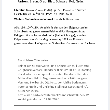
Farben:
Braun, Grau, Blau, Schwarz, Rot, Grün.
Literatur:
Gagliardi
/
Forrer (1982)
Sp. 77 –
Rainer Leng
: Zürcher
2
Geschützbuch. In:
VL 10 (1999), Sp. 1601–1603.
Weitere Materialien im Internet:
Handschriftencensus
v
r
Abb. 196: 109
/110
. Verzeichnis der von den Eidgenossen im
Schwabenkrieg gewonnenen Feld- und Positionsgeschütze:
Feldgeschütz in Burgunderlafette (halbe Schlange), von den
Eidgenossen am Maria Magdalenentag 1499 vor Dornach
gewonnen, darauf Wappen der Vorbesitzer Österreich und Sachsen.
Empfohlene Zitierweise
Rainer Leng: Feuerwerks- und Kriegsbücher. Illustrierte
Zeughausinventare. Handschrift Nr. 39.20.12. In: Katalog
der deutschsprachigen illustrierten Handschriften des
Mittelalters (KdiH). Begonnen von Hella Frühmorgen-
Voss und Norbert H. Ott. Hrsg. von Ulrike Bodemann,
Peter Schmidt und Christine Stöllinger-Löser. Band 4/2.
München 2010.
http://kdih.badw.de/datenbank/handschrift/39/20/12;
zuletzt geändert am 14.07.2023.