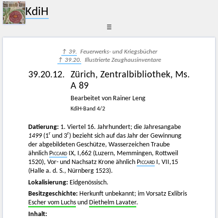
KdiH
☰
↑ 39.
Feuerwerks- und Kriegsbücher
↑ 39.20.
Illustrierte Zeughausinventare
39.20.12.
Zürich, Zentralbibliothek, Ms.
A 89
Bearbeitet von Rainer Leng
KdiH-Band 4/2
Datierung:
1. Viertel 16. Jahrhundert; die Jahresangabe
r
r
1499
(1
und 3
) bezieht sich auf das Jahr der Gewinnung
der abgebildeten Geschütze, Wasserzeichen Traube
ähnlich
Piccard
IX, I,662 (Luzern, Memmingen, Rottweil
1520), Vor- und Nachsatz Krone ähnlich
Piccard
I, VII,15
(Halle a. d. S., Nürnberg 1523).
Lokalisierung:
Eidgenössisch.
Besitzgeschichte:
Herkunft unbekannt; im Vorsatz Exlibris
Escher vom Luchs
und
Diethelm Lavater
.
Inhalt: