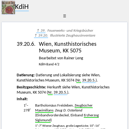
KdiH
☰
↑ 39.
Feuerwerks- und Kriegsbücher
↑ 39.20.
Illustrierte Zeughausinventare
39.20.6.
Wien, Kunsthistorisches
Museum, KK 5075
Bearbeitet von Rainer Leng
KdiH-Band 4/2
Datierung:
Datierung und Lokalisierung siehe Wien,
Kunsthistorisches Museum, KK 5074 (
Nr.
39.20.5.
).
Besitzgeschichte:
Herkunft siehe Wien, Kunsthistorisches
Museum, KK 5074 (
Nr.
39.20.5.
).
Inhalt:
r
1
–
Bartholomäus Freisleben,
Zeugbücher
r
278
Maximilians
:
Zeug D. Osterland
(Einbandvorderdeckel, Einband
Erzherzog
Sigismund
)
r
r
r
r
1
–7
Wiener Zeughaus, große Legestücke; 10
–16