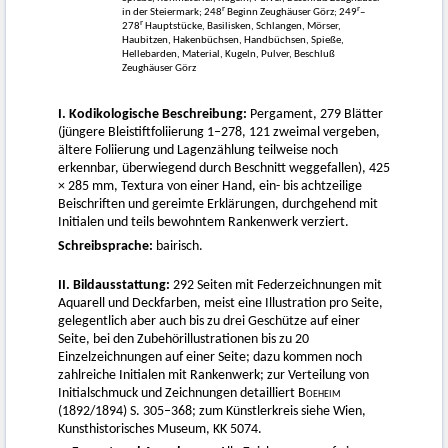
r
r
in der Steiermark; 248
Beginn Zeughäuser Görz; 249
–
r
278
Hauptstücke, Basilisken, Schlangen, Mörser,
Haubitzen, Hakenbüchsen, Handbüchsen, Spieße,
Hellebarden, Material, Kugeln, Pulver, Beschluß
Zeughäuser Görz
I. Kodikologische Beschreibung:
Pergament, 279 Blätter
(jüngere Bleistiftfoliierung 1–278, 121 zweimal vergeben,
ältere Foliierung und Lagenzählung teilweise noch
erkennbar, überwiegend durch Beschnitt weggefallen), 425
× 285 mm, Textura von einer Hand, ein- bis achtzeilige
Beischriften und gereimte Erklärungen, durchgehend mit
Initialen und teils bewohntem Rankenwerk verziert.
Schreibsprache:
bairisch.
II. Bildausstattung:
292 Seiten mit Federzeichnungen mit
Aquarell und Deckfarben, meist eine Illustration pro Seite,
gelegentlich aber auch bis zu drei Geschütze auf einer
Seite, bei den Zubehörillustrationen bis zu 20
Einzelzeichnungen auf einer Seite; dazu kommen noch
zahlreiche Initialen mit Rankenwerk; zur Verteilung von
Initialschmuck und Zeichnungen detailliert
Boeheim
(1892/1894) S. 305–368; zum Künstlerkreis siehe Wien,
Kunsthistorisches Museum, KK 5074.