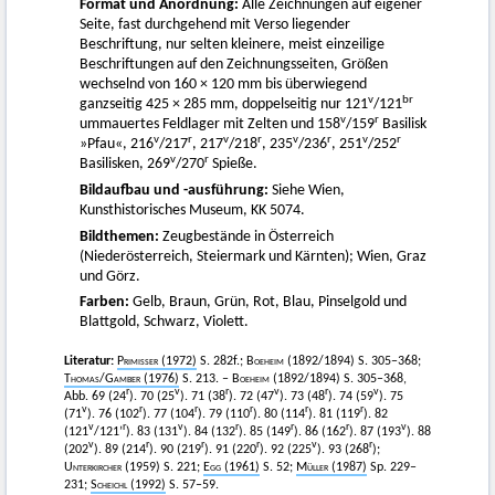
Format und Anordnung:
Alle Zeichnungen auf eigener
Seite, fast durchgehend mit Verso liegender
Beschriftung, nur selten kleinere, meist einzeilige
Beschriftungen auf den Zeichnungsseiten, Größen
wechselnd von 160 × 120 mm bis überwiegend
v
br
ganzseitig 425 × 285 mm, doppelseitig nur 121
/121
v
r
ummauertes Feldlager mit Zelten und 158
/159
Basilisk
v
r
v
r
v
r
v
r
»Pfau«, 216
/217
, 217
/218
, 235
/236
, 251
/252
v
r
Basilisken, 269
/270
Spieße.
Bildaufbau und -ausführung:
Siehe Wien,
Kunsthistorisches Museum, KK 5074.
Bildthemen:
Zeugbestände in Österreich
(Niederösterreich, Steiermark und Kärnten); Wien, Graz
und Görz.
Farben:
Gelb, Braun, Grün, Rot, Blau, Pinselgold und
Blattgold, Schwarz, Violett.
Literatur:
Primisser
(1972)
S. 282f.;
Boeheim
(1892/1894) S. 305–368;
Thomas
/
Gamber
(1976)
S. 213. –
Boeheim
(1892/1894) S. 305–368,
r
v
r
v
r
v
Abb. 69 (24
). 70 (25
). 71 (38
). 72 (47
). 73 (48
). 74 (59
). 75
v
r
r
r
r
r
(71
). 76 (102
). 77 (104
). 79 (110
). 80 (114
). 81 (119
). 82
v
r
v
r
r
r
v
(121
/121’
). 83 (131
). 84 (132
). 85 (149
). 86 (162
). 87 (193
). 88
v
r
r
r
v
r
(202
). 89 (214
). 90 (219
). 91 (220
). 92 (225
). 93 (268
);
Unterkircher
(1959) S. 221;
Egg
(1961)
S. 52;
Müller
(1987)
Sp. 229–
231;
Scheichl
(1992)
S. 57–59.