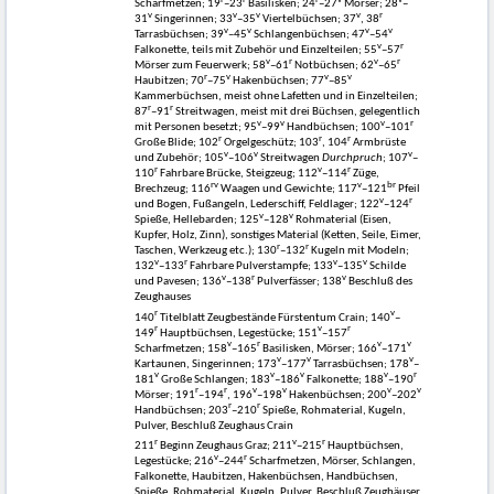
r
r
r
v
v
Scharfmetzen; 19
–23
Basilisken; 24
–27
Mörser; 28
–
v
v
v
v
r
31
Singerinnen; 33
–35
Viertelbüchsen; 37
, 38
v
v
v
v
Tarrasbüchsen; 39
–45
Schlangenbüchsen; 47
–54
v
r
Falkonette, teils mit Zubehör und Einzelteilen; 55
–57
v
r
v
r
Mörser zum Feuerwerk; 58
–61
Notbüchsen; 62
–65
r
v
v
v
Haubitzen; 70
–75
Hakenbüchsen; 77
–85
Kammerbüchsen, meist ohne Lafetten und in Einzelteilen;
r
r
87
–91
Streitwagen, meist mit drei Büchsen, gelegentlich
v
v
v
r
mit Personen besetzt; 95
–99
Handbüchsen; 100
–101
r
r
r
Große Blide; 102
Orgelgeschütz; 103
, 104
Armbrüste
v
v
v
und Zubehör; 105
–106
Streitwagen
Durchpruch
; 107
–
r
v
r
110
Fahrbare Brücke, Steigzeug; 112
–114
Züge,
rv
v
br
Brechzeug; 116
Waagen und Gewichte; 117
–121
Pfeil
v
r
und Bogen, Fußangeln, Lederschiff, Feldlager; 122
–124
v
v
Spieße, Hellebarden; 125
–128
Rohmaterial (Eisen,
Kupfer, Holz, Zinn), sonstiges Material (Ketten, Seile, Eimer,
r
r
Taschen, Werkzeug etc.); 130
–132
Kugeln mit Modeln;
v
r
v
v
132
–133
Fahrbare Pulverstampfe; 133
–135
Schilde
v
r
v
und Pavesen; 136
–138
Pulverfässer; 138
Beschluß des
Zeughauses
r
v
140
Titelblatt Zeugbestände Fürstentum Crain; 140
–
r
v
r
149
Hauptbüchsen, Legestücke; 151
–157
v
r
v
v
Scharfmetzen; 158
–165
Basilisken, Mörser; 166
–171
v
v
v
Kartaunen, Singerinnen; 173
–177
Tarrasbüchsen; 178
–
v
v
v
v
r
181
Große Schlangen; 183
–186
Falkonette; 188
–190
r
r
v
v
v
v
Mörser; 191
–194
, 196
–198
Hakenbüchsen; 200
–202
r
r
Handbüchsen; 203
–210
Spieße, Rohmaterial, Kugeln,
Pulver, Beschluß Zeughaus Crain
r
v
r
211
Beginn Zeughaus Graz; 211
–215
Hauptbüchsen,
v
r
Legestücke; 216
–244
Scharfmetzen, Mörser, Schlangen,
Falkonette, Haubitzen, Hakenbüchsen, Handbüchsen,
Spieße, Rohmaterial, Kugeln, Pulver, Beschluß Zeughäuser