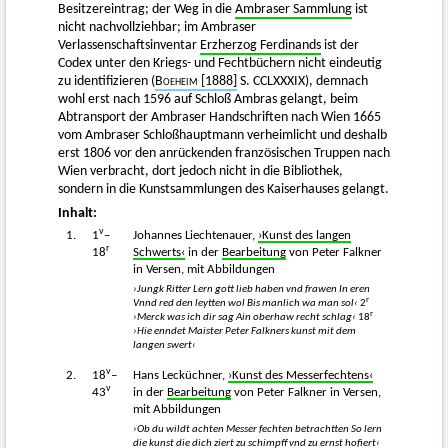
Besitzereintrag; der Weg in die
Ambraser Sammlung
ist
nicht nachvollziehbar; im Ambraser
Verlassenschaftsinventar
Erzherzog Ferdinands
ist der
Codex unter den Kriegs- und Fechtbüchern nicht eindeutig
zu identifizieren (
Boeheim
[1888]
S. CCLXXXIX), demnach
wohl erst nach 1596 auf Schloß Ambras gelangt, beim
Abtransport der Ambraser Handschriften nach Wien 1665
vom Ambraser Schloßhauptmann verheimlicht und deshalb
erst 1806 vor den anrückenden französischen Truppen nach
Wien verbracht, dort jedoch nicht in die Bibliothek,
sondern in die Kunstsammlungen des Kaiserhauses gelangt.
Inhalt:
v
1.
1
–
Johannes Liechtenauer,
›Kunst des langen
r
18
Schwerts‹
in der
Bearbeitung
von Peter Falkner
in Versen, mit Abbildungen
›Jungk Ritter Lern gott lieb haben vnd frawen In eren
r
Vnnd red den leytten wol Bis manlich wa man sol‹
2
r
›Merck was ich dir sag Ain oberhaw recht schlag‹
18
›Hie enndet Maister Peter Falkners kunst mit dem
langen swert‹
v
2.
18
–
Hans Lecküchner,
›Kunst des Messerfechtens‹
v
43
in der
Bearbeitung
von Peter Falkner in Versen,
mit Abbildungen
›Ob du wildt achten Messer fechten betrachtten So lern
die kunst die dich ziert zu schimpff vnd zu ernst hofiert‹