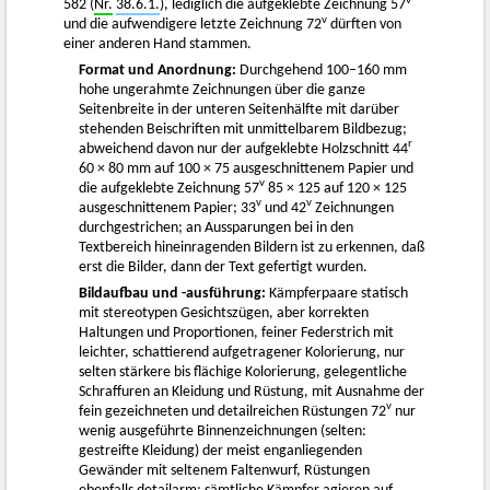
v
582 (
Nr.
38.6.1.
), lediglich die aufgeklebte Zeichnung 57
v
und die aufwendigere letzte Zeichnung 72
dürften von
einer anderen Hand stammen.
Format und Anordnung:
Durchgehend 100–160 mm
hohe ungerahmte Zeichnungen über die ganze
Seitenbreite in der unteren Seitenhälfte mit darüber
stehenden Beischriften mit unmittelbarem Bildbezug;
r
abweichend davon nur der aufgeklebte Holzschnitt 44
60 × 80 mm auf 100 × 75 ausgeschnittenem Papier und
v
die aufgeklebte Zeichnung 57
85 × 125 auf 120 × 125
v
v
ausgeschnittenem Papier; 33
und 42
Zeichnungen
durchgestrichen; an Aussparungen bei in den
Textbereich hineinragenden Bildern ist zu erkennen, daß
erst die Bilder, dann der Text gefertigt wurden.
Bildaufbau und -ausführung:
Kämpferpaare statisch
mit stereotypen Gesichtszügen, aber korrekten
Haltungen und Proportionen, feiner Federstrich mit
leichter, schattierend aufgetragener Kolorierung, nur
selten stärkere bis flächige Kolorierung, gelegentliche
Schraffuren an Kleidung und Rüstung, mit Ausnahme der
v
fein gezeichneten und detailreichen Rüstungen 72
nur
wenig ausgeführte Binnenzeichnungen (selten:
gestreifte Kleidung) der meist enganliegenden
Gewänder mit seltenem Faltenwurf, Rüstungen