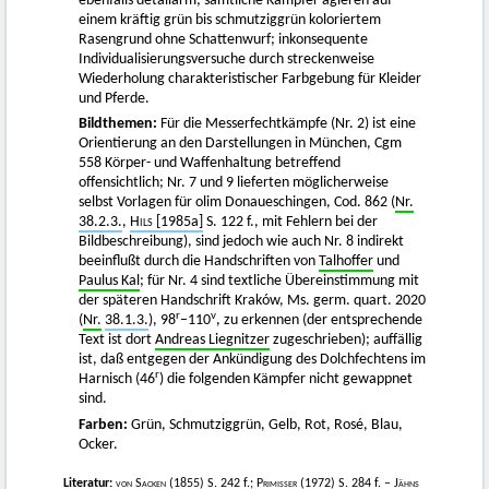
ebenfalls detailarm; sämtliche Kämpfer agieren auf
einem kräftig grün bis schmutziggrün koloriertem
Rasengrund ohne Schattenwurf; inkonsequente
Individualisierungsversuche durch streckenweise
Wiederholung charakteristischer Farbgebung für Kleider
und Pferde.
Bildthemen:
Für die Messerfechtkämpfe (Nr. 2) ist eine
Orientierung an den Darstellungen in München, Cgm
558 Körper- und Waffenhaltung betreffend
offensichtlich; Nr. 7 und 9 lieferten möglicherweise
selbst Vorlagen für olim Donaueschingen, Cod. 862 (
Nr.
38.2.3.
,
Hils
[1985a]
S. 122 f., mit Fehlern bei der
Bildbeschreibung), sind jedoch wie auch Nr. 8 indirekt
beeinflußt durch die Handschriften von
Talhoffer
und
Paulus Kal
; für Nr. 4 sind textliche Übereinstimmung mit
der späteren Handschrift Kraków, Ms. germ. quart. 2020
r
v
(
Nr.
38.1.3.
), 98
–110
, zu erkennen (der entsprechende
Text ist dort
Andreas Liegnitzer
zugeschrieben); auffällig
ist, daß entgegen der Ankündigung des Dolchfechtens im
r
Harnisch (46
) die folgenden Kämpfer nicht gewappnet
sind.
Farben:
Grün, Schmutziggrün, Gelb, Rot, Rosé, Blau,
Ocker.
Literatur:
von Sacken
(1855)
S. 242 f.;
Primisser
(1972)
S. 284 f. –
Jähns