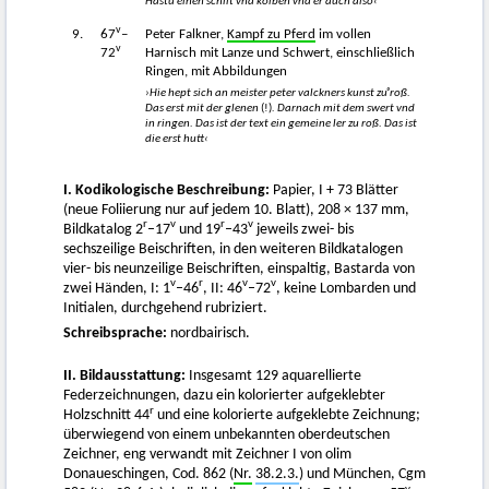
Hastu einen schilt vnd kolben vnd er auch also‹
v
9.
67
–
Peter Falkner,
Kampf zu Pferd
im vollen
v
72
Harnisch mit Lanze und Schwert, einschließlich
Ringen, mit Abbildungen
›Hie hept sich an meister peter valckners kunst zuͦ roß.
Das erst mit der glenen
(!)
. Darnach mit dem swert vnd
in ringen. Das ist der text ein gemeine ler zu roß. Das ist
die erst hutt‹
I. Kodikologische Beschreibung:
Papier, I + 73 Blätter
(neue Foliierung nur auf jedem 10. Blatt), 208 × 137 mm,
r
v
r
v
Bildkatalog 2
–17
und 19
–43
jeweils zwei- bis
sechszeilige Beischriften, in den weiteren Bildkatalogen
vier- bis neunzeilige Beischriften, einspaltig, Bastarda von
v
r
v
v
zwei Händen, I: 1
–46
, II: 46
–72
, keine Lombarden und
Initialen, durchgehend rubriziert.
Schreibsprache:
nordbairisch.
II. Bildausstattung:
Insgesamt 129 aquarellierte
Federzeichnungen, dazu ein kolorierter aufgeklebter
r
Holzschnitt 44
und eine kolorierte aufgeklebte Zeichnung;
überwiegend von einem unbekannten oberdeutschen
Zeichner, eng verwandt mit Zeichner I von olim
Donaueschingen, Cod. 862 (
Nr.
38.2.3.
) und München, Cgm