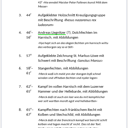
r
43
›
Hie enndet Maister Peter Falkners kunst Mitt dem
Messer‹
r
3.
44
Aufgeklebter Holzschnitt Kreuzigungsgruppe
mit Beschriftung
›Ih
esu
s nazaren
us
rex
iudeor
um
‹
r
4.
46
–
Andreas Liegnitzer
(?), Dolchfechten im
r
56
Harnisch, mit Abbildungen
›Hye hept sich an das degen fechten ym harnisch wiltu
das verborgen sey so er felt‹
v
5.
57
Aufgeklebte Zeichnung St. Markus-Löwe mit
Schwert mit Beschriftung
›S
anc
t
us
Ma
r
c
us
‹
r
6.
58
–
Stangenfechten, mit Abbildungen
r
61
›Merck waß ich meld ynn der stangen byß schnel
winden vnd vff heben fechten vnd nyder legen‹
r
7.
62
–
Kampf im vollen Harnisch mit dem Luzerner
r
65
Hammer und der Hellebarde, mit Abbildungen
›Merck daß ist auch ein leer wie du mit kemphlicher
wer solt wartten mordt agst vnd hellebartten‹
v
8.
65
–
Kampffechten nach fränkischem Recht mit
r
67
Kolben und Stechschild, mit Abbildungen
›Merck daß ist der frenckisch kampf wol bericht schilt
kolben vnd tegen macht zΓ
nicht. Das ist der Text.