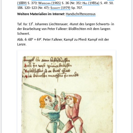
(1889)
S. 373;
Wierschin
(1965)
S. 36 (Nr. 35);
Hils
(1985a)
S. 49. 50.
186. 120–123 (Nr. 47);
Schmitt
(1979)
Sp. 707.
Weitere Materialien im Internet:
Handschriftencensus
r
Taf. IIa: 13
. Johannes Liechtenauer, ›Kunst des langen Schwerts‹ in
der Bearbeitung von Peter Falkner: Bloßfechten mit dem langen
Schwert.
v
r
Abb. 6: 68
+ 69
. Peter Falkner, Kampf zu Pferd: Kampf mit der
Lanze.