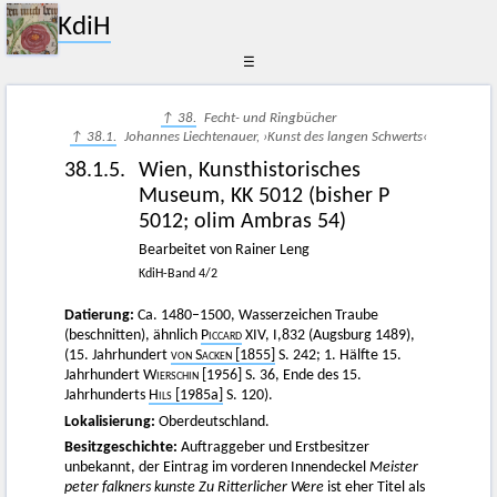
KdiH
☰
↑ 38.
Fecht- und Ringbücher
↑ 38.1.
Johannes Liechtenauer, ›Kunst des langen Schwerts‹
38.1.5.
Wien, Kunsthistorisches
Museum, KK 5012 (bisher P
5012; olim Ambras 54)
Bearbeitet von Rainer Leng
KdiH-Band 4/2
Datierung:
Ca. 1480–1500, Wasserzeichen Traube
(beschnitten), ähnlich
Piccard
XIV, I,832 (Augsburg 1489),
(15. Jahrhundert
von Sacken
[1855]
S. 242; 1. Hälfte 15.
Jahrhundert
Wierschin
[1956] S. 36, Ende des 15.
Jahrhunderts
Hils
[1985a]
S. 120).
Lokalisierung:
Oberdeutschland.
Besitzgeschichte:
Auftraggeber und Erstbesitzer
unbekannt, der Eintrag im vorderen Innendeckel
Meister
peter falkners kunste Zu Ritterlicher Were
ist eher Titel als