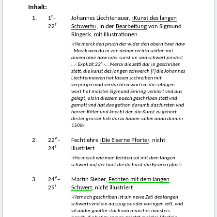
Inhalt:
r
1.
1
–
Johannes Liechtenauer,
›Kunst des langen
r
22
Schwerts‹
, in der
Bearbeitung
von Sigmund
Ringeck, mit Illustrationen
›Hie merck den pruch der wider den obern twer haw
. Merck wen du in von deiner rechtn seitt
e
n mit
ainem ober haw oder sunst an sein schwert pindest
r
…‹ Explizit 22
›… Merck die zettl dar in geschrib
e
n
stett, die kunst des langen schwerch [!] die Johannes
Liecht
en
nawen hat lassen scchreiben mit
verporgen vnd verdacht
e
n wort
e
n, die selbig
e
n
wort hat maist
er
Sigmund Emring verklert vnd aus
gelegt, als in diessem puech geschrib
e
n stett vnd
gemalt vnd hat das gethon daru
m
b daz furst
e
n vnd
herr
e
n Ritter und knecht den die Kunst zu gehort
dester grosser lieb darzu hab
e
n sullen anno d
omi
ni
1508‹
v
2.
22
–
Fechtlehre
›Die Eiserne Pforte‹
, nicht
r
24
illustriert
›Hie merck wie man fecht
e
n sol mit dem langen
schwert auf der huet die da haist die Eyseren pfort‹
v
3.
24
–
Martin Sieber,
Fechten mit dem langen
r
25
Schwert
, nicht illustriert
›Hernach geschriben ist ain newe Zetl des langen
schwerts vnd ein ausszug aus der voringen zetl, vnd
vil ander guetter stuck vo
n
manches maisters