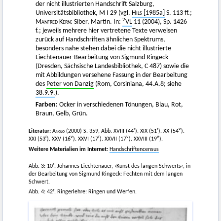
der nicht illustrierten Handschrift Salzburg,
Universitätsbibliothek, M I 29 (vgl.
Hils
[1985a]
S. 113 ff.;
2
Manfred Kern:
Siber, Martin. In:
VL
11 (2004), Sp. 1426
f.; jeweils mehrere hier vertretene Texte verweisen
zurück auf Handschriften ähnlichen Spektrums,
besonders nahe stehen dabei die nicht illustrierte
Liechtenauer-Bearbeitung von Sigmund Ringeck
(Dresden, Sächsische Landesbibliothek, C 487) sowie die
mit Abbildungen versehene Fassung in der Bearbeitung
des
Peter von Danzig
(Rom, Corsiniana, 44.A.8; siehe
38.9.9.
).
Farben:
Ocker in verschiedenen Tönungen, Blau, Rot,
Braun, Gelb, Grün.
r
r
v
Literatur:
Anglo (2000
) S. 359, Abb. XVIII (44
). XIX (51
). XX (54
).
r
v
r
v
v
XXI (53
). XXV (16
). XXVI (17
). XXVII (17
). XXVIII (19
).
Weitere Materialien im Internet:
Handschriftencensus
r
Abb. 3: 10
. Johannes Liechtenauer, ›Kunst des langen Schwerts‹, in
der Bearbeitung von Sigmund Ringeck: Fechten mit dem langen
Schwert.
r
Abb. 4: 42
. Ringerlehre: Ringen und Werfen.