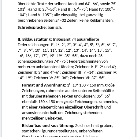
r
r
r
überklebte Texte der selben Hand) und 64
–66
, sowie 75
–
r
v
r
r
r
v
101
; Hand II: 35
–56
; Hand III: 67
–75
; Hand IV: 100
–
v
rv
104
; Hand V: 105
; alle einspaltig, bei ganzseitig
beschriebenen Seiten 24–32 Zeilen, keine Reklamanten.
Schreibsprache:
bairisch.
II. Bildausstattung:
Insgesamt 74 aquarellierte
r
v
r
v
v
r
v
r
v
r
v
r
Federzeichnungen 1
, 1
, 2
, 2
, 3
, 4
, 4
, 5
, 5
, 6
, 6
, 7
,
v
r
v
r
r
v
r
v
v
r
v
r
v
7
, 9
, 9
, 10
, 11
, 11
, 12
, 12
, 13
, 14
, 14
, 15
, 15
,
r
v
r
v
r
v
r
r
16
, 16
, 17
, 17
, 19
, 19
, 35
–56
, dazu noch 26
r
r
Schemazeichnungen 74
–75
; Federzeichnungen von
r
v
r
mehreren unbekannten Händen; Zeichner I: 1
–2
und 4
;
v
v
v
r
r
Zeichner II: 3
und 4
–6
; Zeichner III: 7
–14
; Zeichner IV:
v
v
r
v
r
r
14
–19
; Zeichner V: 35
–36
; Zeichner VI: 37
–56
.
r
v
Format und Anordnung:
1
–19
150 × 150 mm große
Zeichnungen, rahmenlos auf der unteren Seitenhälfte
v
r
mit darüberstehenden Texten und Glossen; 35
–56
ebenfalls 150 × 150 mm große Zeichnungen, rahmenlos,
mit einer gelegentlichen einzeiligen Überschrift und
ansonsten unterhalb der Zeichnung stehenden
mehrzeiligen Beitexten.
Bildaufbau und -ausführung:
Zeichner I mit groben,
statischen Figurendarstellungen, unbeholfenen
Gesichtszeichnungen sowie grober, flächiger