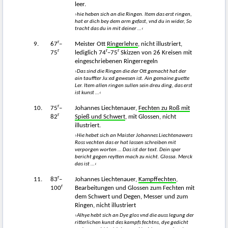
leer.
›hie heben sich an die Ringen. Item das erst ringen,
hat er dich bey dem arm gefast, vnd du in wider, So
tracht das du in mit deiner …‹
r
9.
67
–
Meister Ott
Ringerlehre
, nicht illustriert,
r
r
r
75
lediglich 74
–75
Skizzen von 26 Kreisen mit
eingeschriebenen Ringerregeln
›Das sind die Ringen die der Ott gemacht hat der
ain tauffter Ju:ed gewesen ist. Ain gemaine guette
Ler. Item allen ringen sullen sein dreu ding, das erst
ist kunst …‹
r
10.
75
–
Johannes Liechtenauer,
Fechten zu Roß mit
r
82
Spieß und Schwert
, mit Glossen, nicht
illustriert.
›Hie hebet sich an Maister Johannes Liechtenawers
Ross vechten das er hat lassen schreiben mit
verporgen wort
e
n … Das ist der text. Dein sper
bericht gegen reytten mach zu nicht. Glossa. Merck
das ist …‹
r
11.
83
–
Johannes Liechtenauer,
Kampffechten
,
r
100
Bearbeitungen und Glossen zum Fechten mit
dem Schwert und Degen, Messer und zum
Ringen, nicht illustriert
›Alhye hebt sich an Dye glos vnd die auss legung der
ritterlichen kunst des kampfs fechtns, dye gedicht