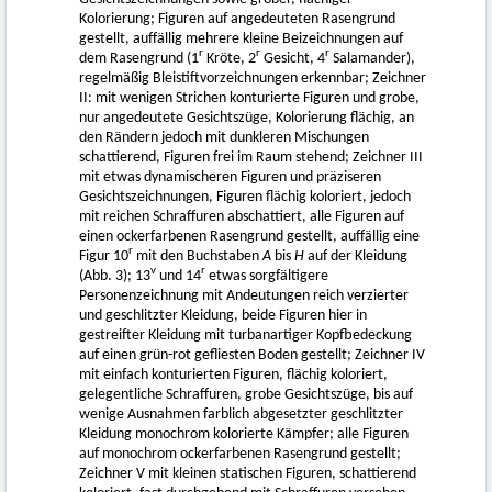
Kolorierung; Figuren auf angedeuteten Rasengrund
gestellt, auffällig mehrere kleine Beizeichnungen auf
r
r
r
dem Rasengrund (1
Kröte, 2
Gesicht, 4
Salamander),
regelmäßig Bleistiftvorzeichnungen erkennbar; Zeichner
II: mit wenigen Strichen konturierte Figuren und grobe,
nur angedeutete Gesichtszüge, Kolorierung flächig, an
den Rändern jedoch mit dunkleren Mischungen
schattierend, Figuren frei im Raum stehend; Zeichner III
mit etwas dynamischeren Figuren und präziseren
Gesichtszeichnungen, Figuren flächig koloriert, jedoch
mit reichen Schraffuren abschattiert, alle Figuren auf
einen ockerfarbenen Rasengrund gestellt, auffällig eine
r
Figur 10
mit den Buchstaben
A
bis
H
auf der Kleidung
v
r
(Abb. 3); 13
und 14
etwas sorgfältigere
Personenzeichnung mit Andeutungen reich verzierter
und geschlitzter Kleidung, beide Figuren hier in
gestreifter Kleidung mit turbanartiger Kopfbedeckung
auf einen grün-rot gefliesten Boden gestellt; Zeichner IV
mit einfach konturierten Figuren, flächig koloriert,
gelegentliche Schraffuren, grobe Gesichtszüge, bis auf
wenige Ausnahmen farblich abgesetzter geschlitzter
Kleidung monochrom kolorierte Kämpfer; alle Figuren
auf monochrom ockerfarbenen Rasengrund gestellt;
Zeichner V mit kleinen statischen Figuren, schattierend