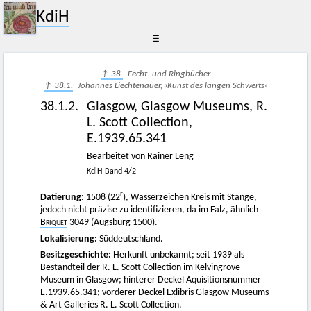
KdiH
☰
↑ 38.
Fecht- und Ringbücher
↑ 38.1.
Johannes Liechtenauer, ›Kunst des langen Schwerts‹
38.1.2.
Glasgow, Glasgow Museums, R.
L. Scott Collection,
E.1939.65.341
Bearbeitet von Rainer Leng
KdiH-Band 4/2
r
Datierung:
1508 (22
), Wasserzeichen Kreis mit Stange,
jedoch nicht präzise zu identifizieren, da im Falz, ähnlich
Briquet
3049 (Augsburg 1500).
Lokalisierung:
Süddeutschland.
Besitzgeschichte:
Herkunft unbekannt; seit 1939 als
Bestandteil der R. L. Scott Collection im Kelvingrove
Museum in Glasgow; hinterer Deckel Aquisitionsnummer
E.1939.65.341; vorderer Deckel Exlibris Glasgow Museums
& Art Galleries R. L. Scott Collection.