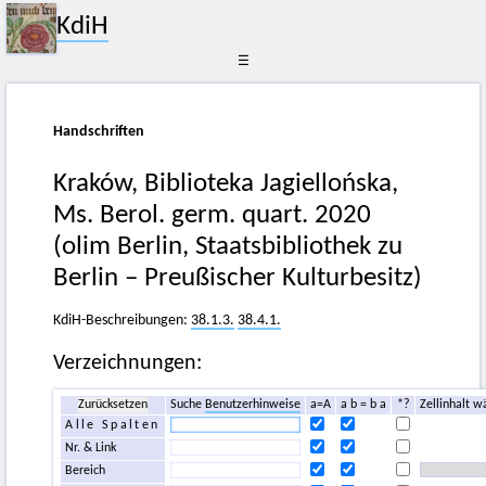
KdiH
☰
Handschriften
Kraków, Biblioteka Jagiellońska,
Ms. Berol. germ. quart. 2020
(olim Berlin, Staatsbibliothek zu
Berlin – Preußischer Kulturbesitz)
KdiH-Beschreibungen:
38.1.3.
38.4.1.
Verzeichnungen:
Zurücksetzen
Suche
Benutzerhinweise
a=A
a b = b a
*?
Zellinhalt w
Alle Spalten
Nr. & Link
Bereich