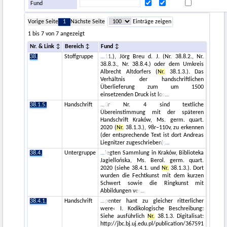
Fund
Vorige Seite
1
Nächste Seite
Einträge zeigen
1 bis 7 von 7 angezeigt
Nr. & Link
Bereich
Fund
38.
Stoffgruppe
11.), Jörg Breu d. J. (Nr. 38.8.2., Nr.
38.8.3., Nr. 38.8.4.) oder dem Umkreis
Albrecht Altdorfers (
Nr.
38.1.3.). Das
Verhältnis der handschriftlichen
Überlieferung zum um 1500
einsetzenden Druck ist los
38.1.5.
Handschrift
ür Nr. 4 sind textliche
Übereinstimmung mit der späteren
Handschrift Kraków, Ms. germ. quart.
2020 (
Nr.
38.1.3.), 98r–110v, zu erkennen
(der entsprechende Text ist dort Andreas
Liegnitzer zugeschrieben);
38.4.
Untergruppe
legten Sammlung in Kraków, Biblioteka
Jagiellońska, Ms. Berol. germ. quart.
2020 (siehe 38.4.1. und
Nr.
38.1.3.). Dort
wurden die Fechtkunst mit dem kurzen
Schwert sowie die Ringkunst mit
Abbildungen ver
38.4.1.
Handschrift
penter hant zu gleicher ritterlicher
were‹ I. Kodikologische Beschreibung:
Siehe ausführlich
Nr.
38.1.3. Digitalisat:
http://jbc.bj.uj.edu.pl/publication/367591