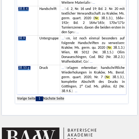
Weitere Materialien
38.8.4.
Handschrift
Bd. 2, Nr. 16 und 19; Bd. 2. Nr. 20 mit
textlicher Verwandtschaft zu Kraków, Ms.
germ. quart. 2020 (
Nr.
38.1.3.), 166v–
192r; Bd. 2 164v/165r, 170v/171r
Turnierszenen, davon die beiden ersten in
den Spruc
38.9.
Untergruppe
hen, ist noch einmal besonders auf
folgende Handschriften zu verweisen:
Kraków, Ms. germ. qu. 2020 (
Nr.
38.1.3.)
Wien, KK 5012 (Nr. 38.1.5.) Olim
Donaueschingen, Cod. 862 (Nr. 38.2.3.)
Wolfenbüttel, Cod.
38.10.g.
Druck
Vorlagen erkennbar; handschriftliche
Wiederholungen in Kraków, Ms. Berol.
germ. quart. 2020, Nr. 7 (
Nr.
38.1.3.),
komplette Abschrift des Drucks in
Göttingen, 2º Cod. Ms. philos. 62 (Nr.
38.9.6.).
Vorige Seite
1
Nächste Seite