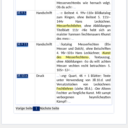
Messervechtenbs wie hernach volgt.
Ob du achte
38.9.5.
Handschrift
ne Beitext 4. 99v–110v Bildkatalog
zum Ringen, ohne Beitext 5. 111r–
144v Hans Lecküchner,
Messerfechtlehre
, ohne Abbildungen
Titelblatt 111r ›Hie hebt sich an
maister hannsen liechtenauers Khunst
des messe
38.9.11.
Handschrift
ldkatalog Messerfechten (85v
Messer und Dolch), ohne Beischriften
4. 96r–101v Hans Lecküchner,
›Kunst
des Messerfechtens‹
, Textauszug,
ohne Abbildungen ›So du wilt achten
Messer vechten recht betrachten‹ 5.
105r–124v
38.10.e.
Druck
bung: Quart, 46 + 1 Blätter; Texte
unter Verwendung von 38.10.d. und
Versatzstücken von Lecküchners
Fechtlehren
(siehe 38.6.). ›Der Altenn
Fechter an fengliche Kunst. Mit sampt
verborgenen heymlicheytten
Kämpffe
Vorige Seite
1
Nächste Seite