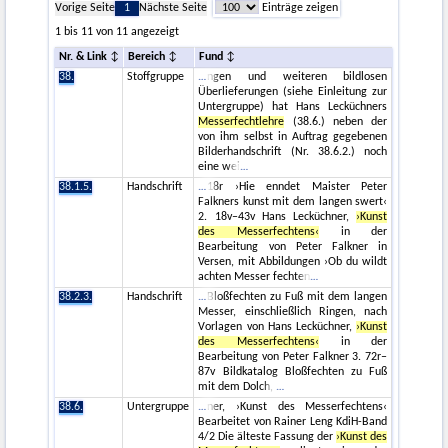
Vorige Seite
1
Nächste Seite
Einträge zeigen
1 bis 11 von 11 angezeigt
Nr. & Link
Bereich
Fund
38.
Stoffgruppe
ngen und weiteren bildlosen
Überlieferungen (siehe Einleitung zur
Untergruppe) hat Hans Lecküchners
Messerfechtlehre
(38.6.) neben der
von ihm selbst in Auftrag gegebenen
Bilderhandschrift (Nr. 38.6.2.) noch
eine wei
38.1.5.
Handschrift
18r ›Hie enndet Maister Peter
Falkners kunst mit dem langen swert‹
2. 18v–43v Hans Lecküchner,
›Kunst
des Messerfechtens‹
in der
Bearbeitung von Peter Falkner in
Versen, mit Abbildungen ›Ob du wildt
achten Messer fechten
38.2.3.
Handschrift
Bloßfechten zu Fuß mit dem langen
Messer, einschließlich Ringen, nach
Vorlagen von Hans Lecküchner,
›Kunst
des Messerfechtens‹
in der
Bearbeitung von Peter Falkner 3. 72r–
87v Bildkatalog Bloßfechten zu Fuß
mit dem Dolch,
38.6.
Untergruppe
ner, ›Kunst des Messerfechtens‹
Bearbeitet von Rainer Leng KdiH-Band
4/2 Die älteste Fassung der
›Kunst des