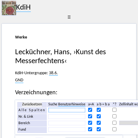
KdiH
☰
Werke
Lecküchner, Hans, ›Kunst des
Messerfechtens‹
KdiH-Untergruppe:
38.6.
GND
Verzeichnungen:
Zurücksetzen
Suche
Benutzerhinweise
a=A
a b = b a
*?
Zellinhalt w
Alle Spalten
Nr. & Link
Bereich
Fund