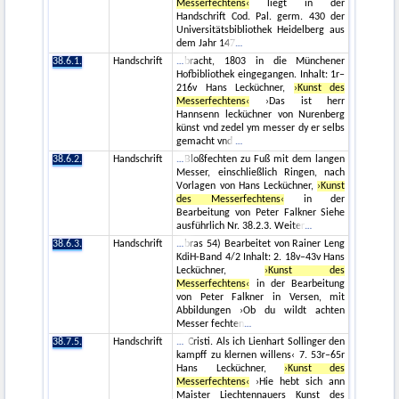
Messerfechtens‹
liegt in der
Handschrift Cod. Pal. germ. 430 der
Universitätsbibliothek Heidelberg aus
dem Jahr 147
38.6.1.
Handschrift
bracht, 1803 in die Münchener
Hofbibliothek eingegangen. Inhalt: 1r–
216v Hans Lecküchner,
›Kunst des
Messerfechtens‹
›Das ist herr
Hannsenn lecküchner von Nurenberg
künst vnd zedel ym messer dy er selbs
gemacht vnd
38.6.2.
Handschrift
Bloßfechten zu Fuß mit dem langen
Messer, einschließlich Ringen, nach
Vorlagen von Hans Lecküchner,
›Kunst
des Messerfechtens‹
in der
Bearbeitung von Peter Falkner Siehe
ausführlich Nr. 38.2.3. Weiter
38.6.3.
Handschrift
bras 54) Bearbeitet von Rainer Leng
KdiH-Band 4/2 Inhalt: 2. 18v–43v Hans
Lecküchner,
›Kunst des
Messerfechtens‹
in der Bearbeitung
von Peter Falkner in Versen, mit
Abbildungen ›Ob du wildt achten
Messer fechten
38.7.5.
Handschrift
Cristi. Als ich Lienhart Sollinger den
kampff zu klernen willens‹ 7. 53r–65r
Hans Lecküchner,
›Kunst des
Messerfechtens‹
›Hie hebt sich ann
Maister Liechtennauers Kunst des