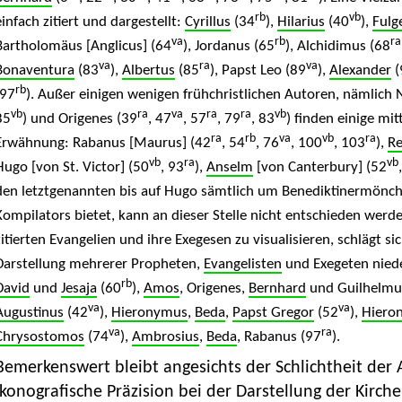
rb
vb
einfach zitiert und dargestellt:
Cyrillus
(34
),
Hilarius
(40
),
Fulg
va
rb
ra
Bartholomäus [Anglicus] (64
), Jordanus (65
), Alchidimus (68
va
ra
va
Bonaventura
(83
),
Albertus
(85
), Papst Leo (89
),
Alexander
(
rb
(97
). Außer einigen wenigen frühchristlichen Autoren, nämlich
vb
ra
va
ra
ra
vb
85
) und Origenes (39
, 47
, 57
, 79
, 83
) finden einige mit
ra
rb
va
vb
ra
Erwähnung: Rabanus [Maurus] (42
, 54
, 76
, 100
, 103
),
Re
vb
ra
vb
Hugo [von St. Victor] (50
, 93
),
Anselm
[von Canterbury] (52
den letztgenannten bis auf Hugo sämtlich um Benediktinermönche
Kompilators bietet, kann an dieser Stelle nicht entschieden werde
zitierten Evangelien und ihre Exegesen zu visualisieren, schlägt sic
Darstellung mehrerer Propheten,
Evangelisten
und Exegeten nied
rb
David
und
Jesaja
(60
),
Amos
, Origenes,
Bernhard
und Guilhelmu
va
va
Augustinus
(42
),
Hieronymus
,
Beda
,
Papst Gregor
(52
),
Hiero
va
ra
Chrysostomos
(74
),
Ambrosius
,
Beda
, Rabanus (97
).
Bemerkenswert bleibt angesichts der Schlichtheit de
ikonografische Präzision bei der Darstellung der Kirch