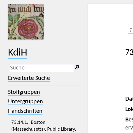
↑
KdiH
73
🔎︎
_
(der Unterstrich) ist Platzhalter für
Erweiterte Suche
genau ein Zeichen.
%
(das Prozentzeichen) ist Platzhalter
Stoffgruppen
für kein, ein oder mehr als ein
Zeichen.
Da
Untergruppen
Lok
Handschriften
Bes
73.14.1. Boston
er
(Massachusetts), Public Library,