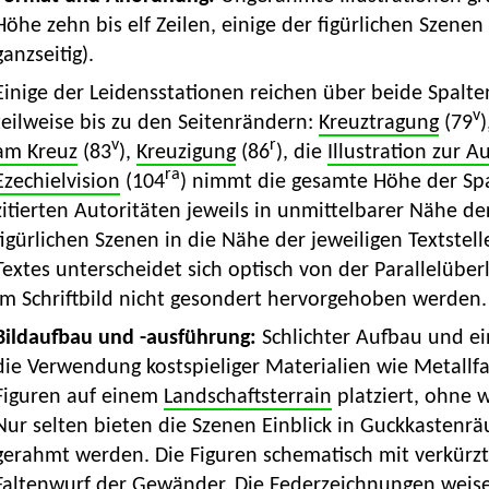
Höhe zehn bis elf Zeilen, einige der figürlichen Szen
ganzseitig).
Einige der Leidensstationen reichen über beide Spalte
v
teilweise bis zu den Seitenrändern:
Kreuztragung
(79
)
v
r
am Kreuz
(83
),
Kreuzigung
(86
), die
Illustration zur 
ra
Ezechielvision
(104
) nimmt die gesamte Höhe der Spa
zitierten Autoritäten jeweils in unmittelbarer Nähe 
figürlichen Szenen in die Nähe der jeweiligen Textstell
Textes unterscheidet sich optisch von der Parallelüber
im Schriftbild nicht gesondert hervorgehoben werden.
Bildaufbau und -ausführung:
Schlichter Aufbau und e
die Verwendung kostspieliger Materialien wie Metallf
Figuren auf einem
Landschaftsterrain
platziert, ohne 
Nur selten bieten die Szenen Einblick in Guckkastenr
gerahmt werden. Die Figuren schematisch mit verkür
Faltenwurf der Gewänder. Die Federzeichnungen weise