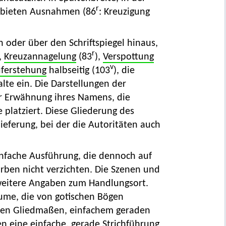
r
en bieten Ausnahmen (86
: Kreuzigung
n oder über den Schriftspiegel hinaus,
r
,
Kreuzannagelung
(83
),
Verspottung
v
Auferstehung
halbseitig (103
), die
lte ein. Die Darstellungen der
der Erwähnung ihres Namens, die
e platziert. Diese Gliederung des
lieferung, bei der die Autoritäten auch
infache Ausführung, die dennoch auf
arben nicht verzichten. Die Szenen und
weitere Angaben zum Handlungsort.
äume, die von gotischen Bögen
zten Gliedmaßen, einfachem geraden
n eine einfache, gerade Strichführung