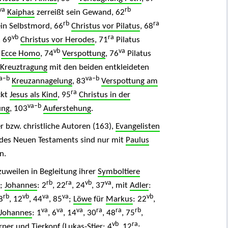
va
rb
Kaiphas
zerreißt sein Gewand, 62
rb
ra
ein Selbstmord, 66
Christus vor Pilatus
, 68
vb
ra
, 69
Christus vor Herodes
, 71
Pilatus
vb
va
Ecce Homo
, 74
Verspottung
, 76
Pilatus
Kreuztragung
mit den beiden entkleideten
a–b
va–b
Kreuzannagelung
, 83
Verspottung am
ra
ckt
Jesus als Kind
, 95
Christus in der
va–b
ung
, 103
Auferstehung
.
 bzw. christliche Autoren (163),
Evangelisten
 des Neuen Testaments sind nur mit
Paulus
n.
zuweilen in Begleitung ihrer
Symboltiere
rb
ra
vb
va
;
Johannes
: 2
, 22
, 24
, 37
, mit
Adler
:
rb
vb
va
va
vb
 8
, 12
, 44
, 85
;
Löwe
für
Markus
: 22
,
va
va
va
ra
ra
rb
Johannes
: 1
, 6
, 14
, 30
, 48
, 75
,
vb
ra
per und Tierkopf (
Lukas
-Stier: 4
, 12
;