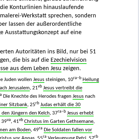
r die Konturlinien hinauslaufende
chmalerei-Werkstatt sprechen, sondern
er lassen der außerordentliche
e Ausstattungskonzept auf eine
ierten Autoritäten ins Bild, nur bei 51
gen, die bis auf die
Ezechielvision
isse aus dem Leben Jesu
zeigen.
ra–b
e Juden wollen
Jesus
steinigen, 10
Heilung
vb
nach Jerusalem
, 21
Jesus vertreibt die
a
Die Knechte des Herodes fragen
Jesus
nach
rb
iner Sitzbank
, 25
Judas erhält die 30
ra–b
t den Jüngern den Kelch
, 37
Jesus erhebt
va
vb
, 39
, 41
Christus im Garten Gethsemane
,
ra
Armen am Boden
, 49
Die Soldaten fallen vor
ra
rb
ristus vor Annas
, 55
Verleugnung Petri
, 57