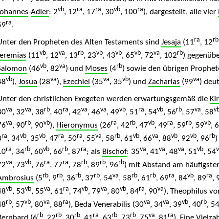
vb
ra
ra
vb
ra
Johannes
-
Adler
: 2
, 12
, 17
, 30
, 100
), dargestellt, alle vier
ra
59
.
ra
rb
Unter den Propheten des Alten Testaments sind
Jesaja
(11
, 12
vb
va
rb
vb
vb
vb
va
rb
Jeremias
(11
, 12
, 13
, 23
, 43
, 65
, 72
, 102
) gegenüb
vb
va
rb
Salomon
(46
, 82
) und
Moses
(4
) sowie den übrigen Prophe
vb
va
va
vb
va
48
),
Josua
(28
),
Ezechiel
(35
, 35
) und
Zacharias
(99
) deut
Unter den christlichen Exegeten werden erwartungsgemäß die
Ki
va
va
rb
ra
va
va
vb
ra
vb
rb
va
v
30
, 32
, 38
, 40
, 42
, 46
, 49
, 51
, 54
, 56
, 57
, 58
va
rb
vb
ra
rb
vb
ra
rb
vb
76
, 90
, 90
),
Hieronymus
(26
, 42
, 47
, 49
, 59
, 59
, 
ra
vb
vb
ra
ra
va
rb
vb
va
vb
vb
rb
8
, 34
, 35
, 47
, 50
, 55
, 58
, 61
, 66
, 88
, 92
, 96
)
ra
rb
vb
rb
ra
va
va
va
vb
10
, 34
, 60
, 66
, 87
; als
Bischof
: 35
, 41
, 48
, 51
, 54
va
vb
ra
ra
rb
rb
rb
72
, 73
, 76
, 77
, 78
, 89
, 96
) mit Abstand am häufigsten 
rb
rb
rb
rb
va
rb
rb
ra
vb
ra
Ambrosius
(5
, 9
, 36
, 37
, 54
, 58
, 61
, 69
, 84
, 89
, 
vb
vb
va
ra
vb
va
vb
ra
va
48
, 53
, 55
, 61
, 74
, 79
, 80
, 84
, 90
), Theophilus vo
rb
vb
va
ra
va
va
vb
rb
48
, 57
, 80
, 88
), Beda Venerabilis (30
, 34
, 39
, 40
, 5
rb
rb
rb
ra
rb
rb
va
ra
Bernhard
(6
, 22
, 30
, 41
, 63
, 73
, 75
, 81
). Eine Vielz