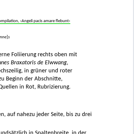
ilation, ›Angeli pacis amare flebunt‹
nne
]
s
erne Foliierung rechts oben mit
nnes Braxatoris de Elwwang
,
chszeilig, in grüner und roter
 zu Beginn der Abschnitte,
uellen in Rot, Rubrizierung.
n, auf nahezu jeder Seite, bis zu drei
ndsätzlich in Spaltenbreite, in der