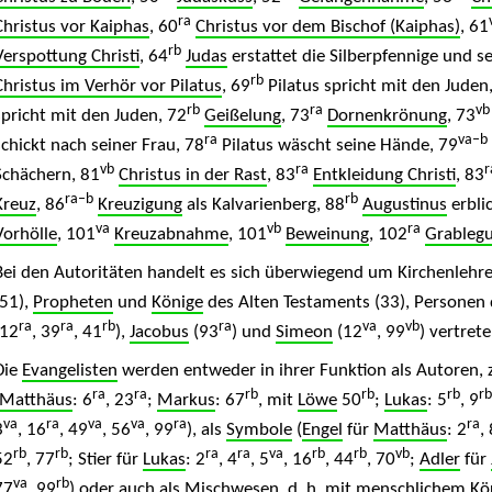
ra
Christus vor Kaiphas
, 60
Christus vor dem Bischof (Kaiphas)
, 61
rb
Verspottung Christi
, 64
Judas
erstattet die Silberpfennige und s
rb
Christus im Verhör vor Pilatus
, 69
Pilatus spricht mit den Juden
rb
ra
vb
spricht mit den Juden, 72
Geißelung
, 73
Dornenkrönung
, 73
ra
va–b
schickt nach seiner Frau, 78
Pilatus wäscht seine Hände, 79
vb
ra
r
Schächern, 81
Christus in der Rast
, 83
Entkleidung Christi
, 83
ra–b
rb
Kreuz
, 86
Kreuzigung
als Kalvarienberg, 88
Augustinus
erbli
va
vb
ra
Vorhölle
, 101
Kreuzabnahme
, 101
Beweinung
, 102
Grableg
Bei den Autoritäten handelt es sich überwiegend um Kirchenlehrer
(51),
Propheten
und
Könige
des Alten Testaments (33), Personen
ra
ra
rb
ra
va
vb
(12
, 39
, 41
),
Jacobus
(93
) und
Simeon
(12
, 99
) vertrete
Die
Evangelisten
werden entweder in ihrer Funktion als Autoren, 
ra
ra
rb
rb
rb
rb
Matthäus
: 6
, 23
;
Markus
: 67
, mit
Löwe
50
;
Lukas
: 5
, 9
va
ra
va
va
ra
ra
3
, 16
, 49
, 56
, 99
), als
Symbole
(
Engel
für
Matthäus
: 2
,
rb
rb
ra
ra
va
rb
rb
vb
52
, 77
; Stier für
Lukas
: 2
, 4
, 5
, 16
, 44
, 70
;
Adler
für
va
rb
77
, 99
) oder auch als Mischwesen, d. h. mit menschlichem Kör