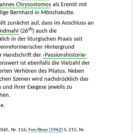
annes Chrysostomos
als Eremit mit
lige Bernhard in Mönchskutte.
lt zunächst auf, dass im Anschluss an
vb
ndmahl
(26
) auch die
elch in der liturgischen Praxis seit
chenreformerischer Hintergrund
er Handschrift der
›Passionshistorie‹
enswert ist ebenfalls die Vielzahl der
rten Verhören des Pilatus. Neben
schen Szenen wird nachdrücklich das
n und ihrer Exegese jeweils zu
chen.
e.
206f., Nr. 116;
Faye
/
Bond
(1962)
S. 215, Nr.