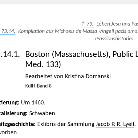
↑ 73.
Leben Jesu und Pa
 73.14.
Kompilation aus Michaels de Massa ›Angeli pacis ama
›Passionshistorie‹
.14.1.
Boston (Massachusetts), Public L
Med. 133)
Bearbeitet von Kristina Domanski
KdiH-Band 8
tierung:
Um 1460.
alisierung:
Schwaben.
itzgeschichte:
Exlibris der Sammlung
Jacob P. R. Lyell
,
worben.