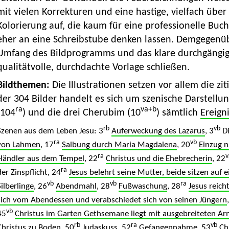
mit vielen Korrekturen und eine hastige, vielfach übe
Kolorierung auf, die kaum für eine professionelle Bu
eher an eine Schreibstube denken lassen. Demgegenüb
Umfang des Bildprogramms und das klare durchgängig
qualitätvolle, durchdachte Vorlage schließen.
Bildthemen:
Die Illustrationen setzen vor allem die zit
der 304 Bilder handelt es sich um szenische Darstellun
ra
va+b
(104
) und die drei Cherubim (10
) sämtlich
Ereign
rb
vb
Szenen aus dem Leben Jesu: 3
Auferweckung des Lazarus
, 3
Di
ra
vb
von Lahmen
, 17
Salbung durch Maria Magdalena
, 20
Einzug 
ra
v
Händler aus dem Tempel
, 22
Christus und die Ehebrecherin
, 22
ra
der Zinspflicht, 24
Jesus belehrt seine Mutter, beide sitzen auf e
vb
vb
ra
Silberlinge
, 26
Abendmahl
, 28
Fußwaschung
, 28
Jesus reich
sich vom Abendessen und verabschiedet sich von seinen Jüngern
vb
45
Christus im Garten Gethsemane liegt mit ausgebreiteten 
rb
ra
vb
Christus zu Boden
, 50
Judaskuss
, 52
Gefangennahme
, 53
Ch