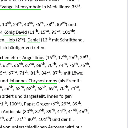
ra
Evangelistensymbole
in Medaillons: 35
,
vb
ra
va
ra
ra
vb
, 13
, 24
, 43
, 75
, 78
, 89
) und
rb
va
va
vb
er
König David
(11
, 15
, 93
, 101
),
va
rb
ten
Hiob
(2
),
Daniel
(13
mit Schriftband,
lich häufiger vertreten.
vb
va
ra
ra
rchenlehrer
Augustinus
(16
, 17
, 26
, 29
,
b
va
vb
va
vb
rb
ra
rb
vb
, 62
, 66
, 67
, 68
, 70
, 74
, 75
, 75
,
va
ra
vb
rb
va
rb
65
, 67
, 71
, 81
, 84
, 87
; mit
Löwe
:
 und
Johannes Chrysostomos
(als Eremit:
va
vb
ra
vb
vb
ra
rb
va
, 56
, 62
, 62
, 63
, 69
, 70
, 71
,
zitiert und dargestellt. Ihnen folgen
rb
ra
vb
va
vb
91
, 100
), Papst Gregor (6
, 29
, 39
,
va
vb
rb
rb
vb
ra
n Antiochia (33
, 37
, 39
, 41
, 41
, 46
,
rb
ra
rb
ra
rb
4
, 60
, 71
, 80
, 101
) und der hl.
ahl von unterschiedlichen Autoren wird nur