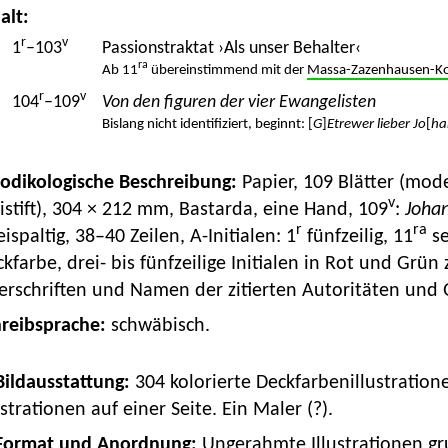
alt:
r
v
1
–103
Passionstraktat ›Als unser Behalter‹
ra
Ab 11
übereinstimmend mit der
Massa-Zazenhausen-Komp
r
v
104
–109
Von den figuren der vier Ewangelisten
Bislang nicht identifiziert, beginnt: [
G
]
Etrewer lieber Jo
[
ha
Kodikologische Beschreibung:
Papier, 109 Blätter (mod
v
istift), 304 × 212 mm, Bastarda, eine Hand, 109
:
Joha
r
ra
ispaltig, 38–40 Zeilen, A-Initialen: 1
fünfzeilig, 11
se
kfarbe, drei- bis fünfzeilige Initialen in Rot und Grün
rschriften und Namen der zitierten Autoritäten und Q
hreibsprache:
schwäbisch.
 Bildausstattung:
304 kolorierte Deckfarbenillustratione
ustrationen auf einer Seite. Ein Maler (?).
Format und Anordnung:
Ungerahmte Illustrationen gru