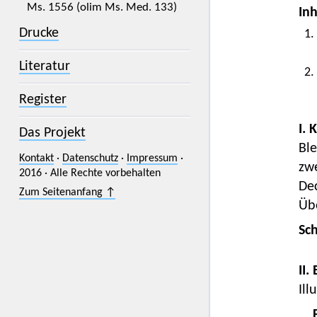
Ms. 1556 (olim Ms. Med. 133)
Inh
Drucke
1.
Literatur
2.
Register
I. 
Das Projekt
Ble
Kontakt
·
Datenschutz
·
Impressum
·
zwe
2016 · Alle Rechte vorbehalten
Dec
Zum Seitenanfang ↑
Übe
Sc
II.
Ill