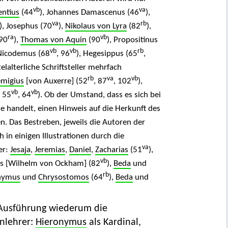
vb
va
entius
(44
), Johannes Damascenus (46
),
va
rb
), Josephus (70
),
Nikolaus von Lyra
(82
),
ra
vb
90
),
Thomas von Aquin
(90
), Propositinus
vb
vb
rb
 Nicodemus (68
, 96
), Hegesippus (65
,
telalterliche Schriftsteller mehrfach
rb
va
vb
migius
[von Auxerre] (52
, 87
, 102
),
vb
vb
, 55
, 64
). Ob der Umstand, dass es sich bei
 handelt, einen Hinweis auf die Herkunft des
n. Das Bestreben, jeweils die Autoren der
h in einigen Illustrationen durch die
va
er:
Jesaja
,
Jeremias
,
Daniel
,
Zacharias
(51
),
vb
s [Wilhelm von Ockham] (82
),
Beda
und
rb
nymus
und
Chrysostomos
(64
),
Beda
und
r Ausführung wiederum die
enlehrer:
Hieronymus
als Kardinal,