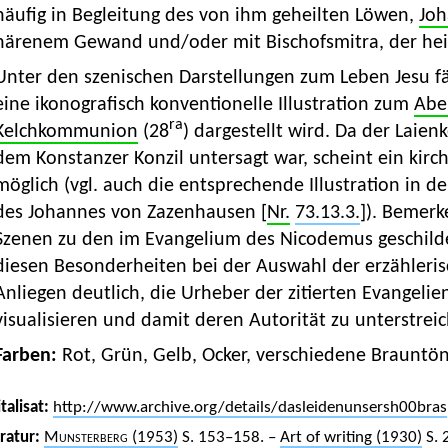
häufig in Begleitung des von ihm geheilten Löwen,
Joh
härenem Gewand und/oder mit Bischofsmitra, der hei
Unter den szenischen Darstellungen zum Leben Jesu fäl
eine ikonografisch konventionelle Illustration zum
Abe
ra
Kelchkommunion
(28
) dargestellt wird. Da der Laienk
dem Konstanzer Konzil untersagt war, scheint ein kir
möglich (vgl. auch die entsprechende Illustration in d
des Johannes von Zazenhausen [
Nr.
73.13.3.
]). Bemerk
Szenen zu den im Evangelium des Nicodemus geschilde
diesen Besonderheiten bei der Auswahl der erzähleri
Anliegen deutlich, die Urheber der zitierten Evangelie
visualisieren und damit deren Autorität zu unterstrei
Farben:
Rot, Grün, Gelb, Ocker, verschiedene Brauntön
talisat:
http://www.archive.org/details/dasleidenunsersh00bras
eratur:
Munsterberg (1953)
S. 153–158. –
Art of writing (1930)
S. 