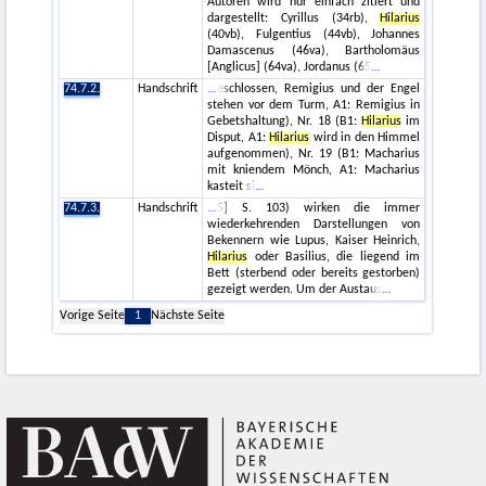
Autoren wird nur einfach zitiert und
dargestellt: Cyrillus (34rb),
Hilarius
(40vb), Fulgentius (44vb), Johannes
Damascenus (46va), Bartholomäus
[Anglicus] (64va), Jordanus (65
74.7.2.
Handschrift
eschlossen, Remigius und der Engel
stehen vor dem Turm, A1: Remigius in
Gebetshaltung), Nr. 18 (B1:
Hilarius
im
Disput, A1:
Hilarius
wird in den Himmel
aufgenommen), Nr. 19 (B1: Macharius
mit kniendem Mönch, A1: Macharius
kasteit si
74.7.3.
Handschrift
5] S. 103) wirken die immer
wiederkehrenden Darstellungen von
Bekennern wie Lupus, Kaiser Heinrich,
Hilarius
oder Basilius, die liegend im
Bett (sterbend oder bereits gestorben)
gezeigt werden. Um der Austaus
Vorige Seite
1
Nächste Seite