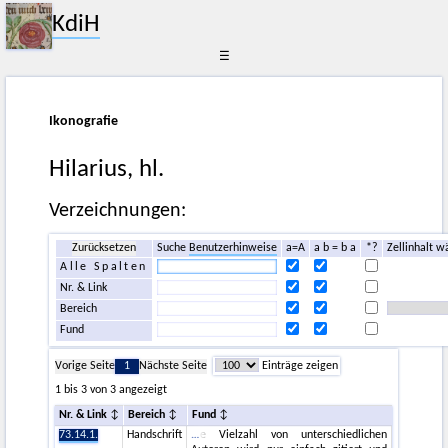
KdiH
☰
Ikonografie
Hilarius, hl.
Verzeichnungen:
Zurücksetzen
Suche
Benutzerhinweise
a=A
a b = b a
*?
Zellinhalt w
Alle Spalten
Nr. & Link
Bereich
Fund
Vorige Seite
1
Nächste Seite
Einträge zeigen
1 bis 3 von 3 angezeigt
Nr. & Link
Bereich
Fund
73.14.1.
Handschrift
e Vielzahl von unterschiedlichen