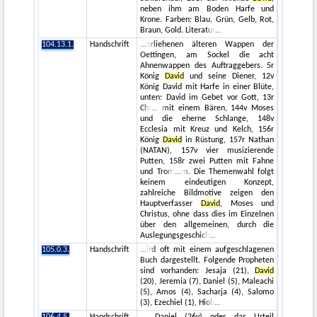
neben ihm am Boden Harfe und
Krone. Farben: Blau, Grün, Gelb, Rot,
Braun, Gold. Literatur
104.13.1.
Handschrift
erliehenen älteren Wappen der
Oettingen, am Sockel die acht
Ahnenwappen des Auftraggebers. 5r
König
David
und seine Diener, 12v
König David mit Harfe in einer Blüte,
unten: David im Gebet vor Gott, 13r
Chr
mit einem Bären, 144v Moses
und die eherne Schlange, 148v
Ecclesia mit Kreuz und Kelch, 156r
König
David
in Rüstung, 157r Nathan
(NATAN), 157v vier musizierende
Putten, 158r zwei Putten mit Fahne
und Trom
m. Die Themenwahl folgt
keinem eindeutigen Konzept,
zahlreiche Bildmotive zeigen den
Hauptverfasser
David
, Moses und
Christus, ohne dass dies im Einzelnen
über den allgemeinen, durch die
Auslegungsgeschich
105.0.3.
Handschrift
ird oft mit einem aufgeschlagenen
Buch dargestellt. Folgende Propheten
sind vorhanden: Jesaja (21),
David
(20), Jeremia (7), Daniel (5), Maleachi
(5), Amos (4), Sacharja (4), Salomo
(3), Ezechiel (1), Hiob