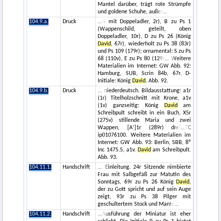
Mantel darüber, trägt rote Strümpfe
und goldene Schuhe, außer
104.9.a.
Druck
n mit Doppeladler, 2r), B zu Ps 1
(Wappenschild, geteilt, oben
Doppeladler, 10r), D zu Ps 26 (König
David
, 67r), wiederholt zu Ps 38 (83r)
und Ps 109 (179r); ornamental: S zu Ps
68 (110v), E zu Ps 80 (129r
Weitere
Materialien im Internet: GW Abb. 92:
Hamburg, SUB, Scrin 84b, 67r. D-
Initiale: König
David
. Abb. 92.
104.9.b.
Druck
niederdeutsch. Bildausstattung: a1r
(1r) Titelholzschnitt mit Krone, a1v
(1v) ganzseitig: König
David
am
Schreibpult schreibt in ein Buch, X5r
(275v) stillende Maria und zwei
Wappen, [A’]1r (289r) drei
TC
ip01076100. Weitere Materialien im
Internet: GW Abb. 93: Berlin, SBB, 8º
Inc 1475.5, a1v.
David
am Schreibpult.
Abb. 93.
104.11.1.
Handschrift
Einleitung. 24r Sitzende nimbierte
Frau mit Salbgefäß zur Matutin des
Sonntags, 69r zu Ps 26 König
David
,
der zu Gott spricht und auf sein Auge
zeigt, 93r zu Ps 38 Pilger mit
geschultertem Stock und Mante
104.11.2.
Handschrift
Ausführung der Miniatur ist eher