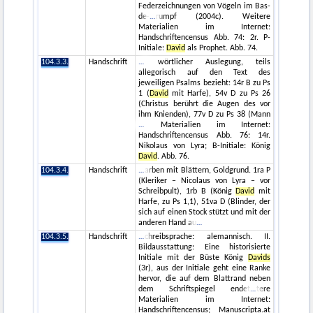
Federzeichnungen von Vögeln im Bas-
de-
rumpf (2004c). Weitere
Materialien im Internet:
Handschriftencensus Abb. 74: 2r. P-
Initiale:
David
als Prophet. Abb. 74.
104.3.3.
Handschrift
wörtlicher Auslegung, teils
allegorisch auf den Text des
jeweiligen Psalms bezieht: 14r B zu Ps
1 (
David
mit Harfe), 54v D zu Ps 26
(Christus berührt die Augen des vor
ihm Knienden), 77v D zu Ps 38 (Mann
Materialien im Internet:
Handschriftencensus Abb. 76: 14r.
Nikolaus von Lyra; B-Initiale: König
David
. Abb. 76.
104.3.4.
Handschrift
arben mit Blättern, Goldgrund. 1ra P
(Kleriker – Nicolaus von Lyra – vor
Schreibpult), 1rb B (König
David
mit
Harfe, zu Ps 1,1), 51va D (Blinder, der
sich auf einen Stock stützt und mit der
anderen Hand au
104.3.5.
Handschrift
chreibsprache: alemannisch. II.
Bildausstattung: Eine historisierte
Initiale mit der Büste König
Davids
(3r), aus der Initiale geht eine Ranke
hervor, die auf dem Blattrand neben
dem Schriftspiegel endet
tere
Materialien im Internet:
Handschriftencensus; Manuscripta.at