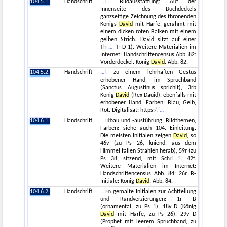
104.5.1.
Handschrift
II. Bildausstattung: Auf der
Innenseite des Buchdeckels
ganzseitige Zeichnung des thronenden
Königs
David
mit Harfe, gerahmt mit
einem dicken roten Balken mit einem
gelben Strich. David sitzt auf einer
Thr
III D 1). Weitere Materialien im
Internet: Handschriftencensus Abb. 82:
Vorderdeckel. König
David
. Abb. 82.
104.5.2.
Handschrift
t zu einem lehrhaften Gestus
erhobener Hand, im Spruchband
(Sanctus Augustinus sprichit), 3rb
König
David
(Rex Dauid), ebenfalls mit
erhobener Hand. Farben: Blau, Gelb,
Rot. Digitalisat: https://
104.6.1.
Handschrift
ufbau und -ausführung, Bildthemen,
Farben: siehe auch 104. Einleitung.
Die meisten Initialen zeigen
David
, so
46v (zu Ps 26, kniend, aus dem
Himmel fallen Strahlen herab), 59r (zu
Ps 38, sitzend, mit Schri
S. 42f.
Weitere Materialien im Internet:
Handschriftencensus Abb. 84: 26r. B-
Initiale: König
David
. Abb. 84.
104.6.2.
Handschrift
en gemalte Initialen zur Achtteilung
und Randverzierungen: 1r B
(ornamental, zu Ps 1), 18v D (König
David
mit Harfe, zu Ps 26), 29v D
(Prophet mit leerem Spruchband, zu