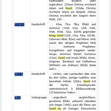
fünfhundert Brüdern, oben
ungerahmt, 214vao Christus erscheint
Adam und
David
, 215vbu Christus
erscheint Maria am Betpult, 216rao
Christus erscheint den Jüngern beim
Mahl, 216ra
73.14.1.
Handschrift
a, 43va, 75ra, 78ra, 89vb) und
Jeremias (11vb, 12va, 13rb, 23vb,
43vb, 65vb, 72va, 102rb) gegenüber
König David
(11rb, 15va, 93va, 101vb),
Salomon (46vb, 82va) und Moses (4rb)
sowie den übrigen Propheten Hiob
(2
g mehrerer Propheten,
Evangelisten und Exegeten nieder:
Jesaja, Jeremias, Daniel, Zacharias
(51va),
David
und Jesaja (60rb), Amos,
Origenes, Bernhard und Guilhelmus
[Wilhelm von Ockham] (82vb), Beda
und Au
74.7.3.
Handschrift
fzeichen, rote Lombarden über eine
bis drei Zeilen, wenige Cadellen, eine
bewohnte Initiale (250ra,
David
mit
der Harfe). Schreibsprache:
unterelsässisch. II. Bildausstattung:
172 kolorierte Federzei
76.2.
Untergruppe
konografisch vergleichbare,
gerahmte Bilder aufweist (daneben
seit Steger [1961] auch die These von
David rex
als Vorlage). Romanische