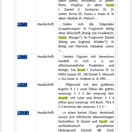
oben: Katho, Aristotilis; 2r unten:
Plato, Virgilius; 2v oben:
David
i, Daniel ii, Zacharias iii; 2v
unten: Amos iiii, Ysaias v, Jonas vi; 3r
oben: Abakuk vii, Malachia
80.7.1.
Handschrift
efinden sich die folgenden
Gruppierungen: 5r Fragment: König
ohne Beischrift [König von Frankreich,
David
, Waage?]; 6v Fragment: Daniel
[König von England, Widder?]; 9r
König von Marroch, Habakuk, Löwe;
10
80.7.3.
Handschrift
ichneten Figuren mit Verweisen
handelt es sich v. a. um
alttestamentliche Propheten und
Könige: 1va
dauid
i, Zacharias iii, 1v
Mitte ysayas iiii, 1vb Daniel ii, Abacuck
v, 2ra Jonas vi, Gedeon ix, 2r Mitte
80.9.1.
Handschrift
t Pilgerstab mit drei goldenen
Kugeln; 6 1 1 sand Tobias der gottes
weyssag; 5 5 5 der weyssag herr
dauidt
: mit Laier und Krone; 5 5 4
ehlias gocz weyssag: mit Buch. 79ra 5
5 3 Ieremias der weyssas; 5 5 2 D
80.11.1.
Handschrift
ten einen harten Glanz. Vereinzelt
lassen sich stilistische Abweichungen
feststellen: 3r Daniel und
David
: vor
architektonisch gestaltetem
Hintergrund sitzend; 48r Ovid: