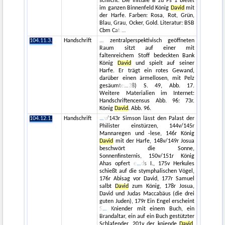
schlicht. Die Initiale B zu Ps 1 bietet
im ganzen Binnenfeld König
David
mit
der Harfe. Farben: Rosa, Rot, Grün,
Blau, Grau, Ocker, Gold. Literatur: BSB
Cbm Cat.
104.11.3.
Handschrift
zentralperspektivisch geöffneten
Raum sitzt auf einer mit
faltenreichem Stoff bedeckten Bank
König
David
und spielt auf seiner
Harfe. Er trägt ein rotes Gewand,
darüber einen ärmellosen, mit Pelz
gesäumte
28) S. 49, Abb. 17.
Weitere Materialien im Internet:
Handschriftencensus Abb. 96: 73r.
König
David
. Abb. 96.
104.12.1.
Handschrift
v/143r Simson lässt den Palast der
Philister einstürzen, 144v/145r
Mannaregen und -lese, 146r König
David
mit der Harfe, 148v/149r Josua
beschwört die Sonne,
Sonnenfinsternis, 150v/151r König
Ahas opfert e
ds I., 175v Herkules
schießt auf die stymphalischen Vögel,
176r Abisag vor David, 177r Samuel
salbt
David
zum König, 178r Josua,
David und Judas Maccabäus (die drei
guten Juden), 179r Ein Engel erscheint
S
Kniender mit einem Buch, ein
Brandaltar, ein auf ein Buch gestützter
Schlafender, 201v der kniende
David
,