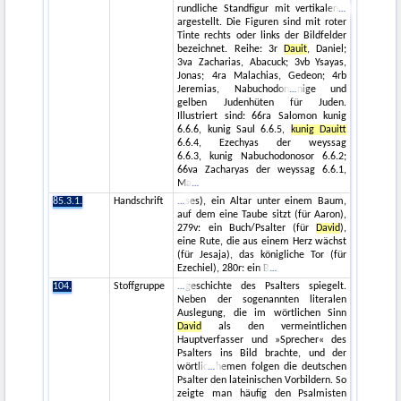
rundliche Standfigur mit vertikalen
argestellt. Die Figuren sind mit roter
Tinte rechts oder links der Bildfelder
bezeichnet. Reihe: 3r
Dauit
, Daniel;
3va Zacharias, Abacuck; 3vb Ysayas,
Jonas; 4ra Malachias, Gedeon; 4rb
Jeremias, Nabuchodon
nige und
gelben Judenhüten für Juden.
Illustriert sind: 66ra Salomon kunig
6.6.6, kunig Saul 6.6.5,
kunig Dauitt
6.6.4, Ezechyas der weyssag
6.6.3, kunig Nabuchodonosor 6.6.2;
66va Zacharyas der weyssag 6.6.1,
Ma
85.3.1.
Handschrift
ses), ein Altar unter einem Baum,
auf dem eine Taube sitzt (für Aaron),
279v: ein Buch/Psalter (für
David
),
eine Rute, die aus einem Herz wächst
(für Jesaja), das königliche Tor (für
Ezechiel), 280r: ein B
104.
Stoffgruppe
geschichte des Psalters spiegelt.
Neben der sogenannten literalen
Auslegung, die im wörtlichen Sinn
David
als den vermeintlichen
Hauptverfasser und »Sprecher« des
Psalters ins Bild brachte, und der
wörtlic
hemen folgen die deutschen
Psalter den lateinischen Vorbildern. So
zeigte man häufig den Psalmisten