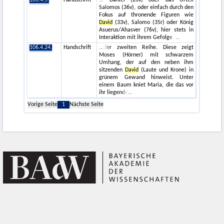
106.4.5.
Handschrift
Daniel (26v) oder das Urteil
Salomos (36v), oder einfach durch den
Fokus auf thronende Figuren wie
David
(33v), Salomo (35r) oder König
Asuerus/Ahasver (76v), hier stets in
Interaktion mit ihrem Gefolge.
106.4.24.
Handschrift
der zweiten Reihe. Diese zeigt
Moses (Hörner) mit schwarzem
Umhang, der auf den neben ihm
sitzenden
David
(Laute und Krone) in
grünem Gewand hinweist. Unter
einem Baum kniet Maria, die das vor
ihr liegende
Vorige Seite
1
Nächste Seite