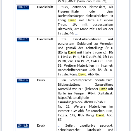
Ps 38), 40v D (Vera icon, zu Ps 52),
104.7.1.
Handschrift
muck, entweder historisiert, als
Figureninitiale oder dem
Buchstabenkörper einbeschrieben: 1r
König
David
mit Harfe auf einem
Thron, 19v mit ausgespartem
Blattwerk, 32r Mann mit Esel vor der
Initiale, 44r
104.8.1.
Handschrift
mte Deckfarbeninitialen mit
punziertem Goldgrund zu Vorreden
und gemäß der Achtteilung: 8r D
(König
David
mit Harfe thronend), 10r
I, 11v S zu Ps 1, 51r D zu Ps 26, 76r I zu
Ps 38, 99v D zu Ps 52, 124r O z
Anm.
56. Weitere Materialien im Internet:
Handschriftencensus Abb. 86: 8r. D-
Initiale: König
David
. Abb. 86.
104.8.a.
Druck
ilen. Schreibsprache: oberdeutsch.
Bildausstattung: Ganzseitiges
Autorbild vor Ps 1 (kniender
David
mit
Harfe im Tempel, ✽8v). Digitalisat:
https://daten.digitale-
sammlungen.de/~db/0003/bsb00
Nr. 25. Weitere Materialien im
Internet: GW Abb. 87: München, BSB,
Inc.c.a. 142, ✽8v. König
David
. Abb.
87.
104.8.b.
Druck
Zeilen, zweifarbig gedruckt.
Schreibsprache: lateinisch und