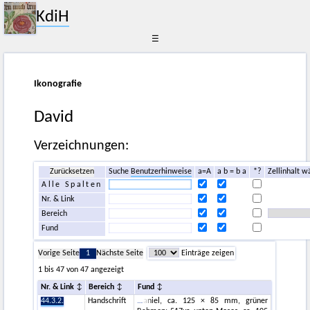
KdiH
☰
Ikonografie
David
Verzeichnungen:
Zurücksetzen
Suche
Benutzerhinweise
a=A
a b = b a
*?
Zellinhalt w
Alle Spalten
Nr. & Link
Bereich
Fund
Vorige Seite
1
Nächste Seite
Einträge zeigen
1 bis 47 von 47 angezeigt
Nr. & Link
Bereich
Fund
44.3.2.
Handschrift
aniel, ca. 125 × 85 mm, grüner