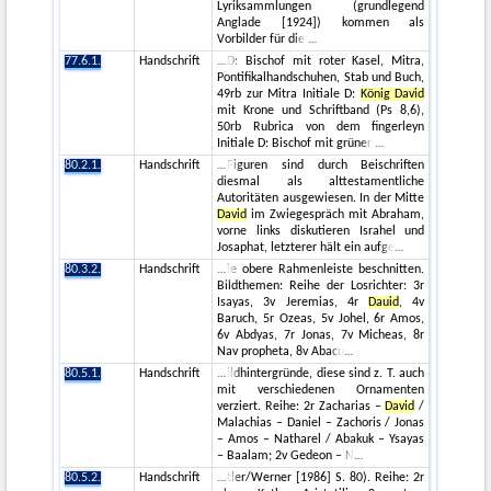
Lyriksammlungen (grundlegend
Anglade [1924]) kommen als
Vorbilder für die
77.6.1.
Handschrift
D: Bischof mit roter Kasel, Mitra,
Pontifikalhandschuhen, Stab und Buch,
49rb zur Mitra Initiale D:
König David
mit Krone und Schriftband (Ps 8,6),
50rb Rubrica von dem fingerleyn
Initiale D: Bischof mit grüner
80.2.1.
Handschrift
Figuren sind durch Beischriften
diesmal als alttestamentliche
Autoritäten ausgewiesen. In der Mitte
David
im Zwiegespräch mit Abraham,
vorne links diskutieren Israhel und
Josaphat, letzterer hält ein aufge
80.3.2.
Handschrift
ie obere Rahmenleiste beschnitten.
Bildthemen: Reihe der Losrichter: 3r
Isayas, 3v Jeremias, 4r
Dauid
, 4v
Baruch, 5r Ozeas, 5v Johel, 6r Amos,
6v Abdyas, 7r Jonas, 7v Micheas, 8r
Nav propheta, 8v Abacu
80.5.1.
Handschrift
ildhintergründe, diese sind z. T. auch
mit verschiedenen Ornamenten
verziert. Reihe: 2r Zacharias –
David
/
Malachias – Daniel – Zachoris / Jonas
– Amos – Natharel / Abakuk – Ysayas
– Baalam; 2v Gedeon – N
80.5.2.
Handschrift
tler/Werner [1986] S. 80). Reihe: 2r