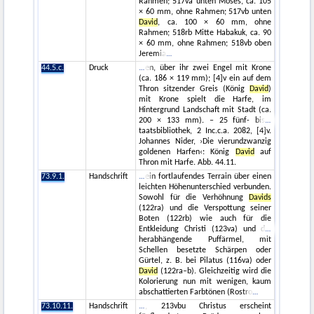
Rahmen; 517va unten Moses, ca. 105
× 60 mm, ohne Rahmen; 517vb unten
David
, ca. 100 × 60 mm, ohne
Rahmen; 518rb Mitte Habakuk, ca. 90
× 60 mm, ohne Rahmen; 518vb oben
Jeremia
44.5.c.
Druck
en, über ihr zwei Engel mit Krone
(ca. 186 × 119 mm); [4]v ein auf dem
Thron sitzender Greis (König
David
)
mit Krone spielt die Harfe, im
Hintergrund Landschaft mit Stadt (ca.
200 × 133 mm). – 25 fünf- bis
taatsbibliothek, 2 Inc.c.a. 2082, [4]v.
Johannes Nider, ›Die vierundzwanzig
goldenen Harfen‹: König
David
auf
Thron mit Harfe. Abb. 44.11.
73.9.1.
Handschrift
ein fortlaufendes Terrain über einen
leichten Höhenunterschied verbunden.
Sowohl für die Verhöhnung
Davids
(122ra) und die Verspottung seiner
Boten (122rb) wie auch für die
Entkleidung Christi (123va) und d
herabhängende Puffärmel, mit
Schellen besetzte Schärpen oder
Gürtel, z. B. bei Pilatus (116va) oder
David
(122ra–b). Gleichzeitig wird die
Kolorierung nun mit wenigen, kaum
abschattierten Farbtönen (Rostro
73.10.11.
Handschrift
, 213vbu Christus erscheint