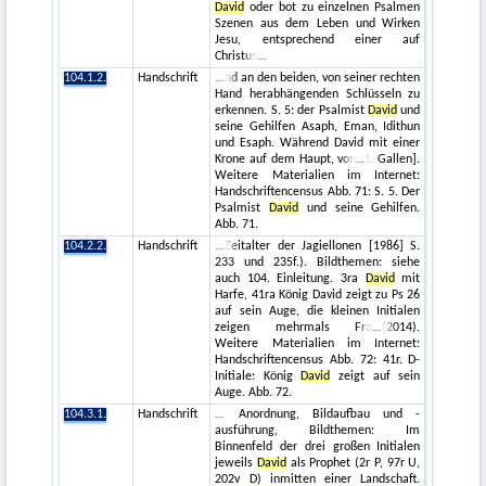
David
oder bot zu einzelnen Psalmen
Szenen aus dem Leben und Wirken
Jesu, entsprechend einer auf
Christus
104.1.2.
Handschrift
nd an den beiden, von seiner rechten
Hand herabhängenden Schlüsseln zu
erkennen. S. 5: der Psalmist
David
und
seine Gehilfen Asaph, Eman, Idithun
und Esaph. Während David mit einer
Krone auf dem Haupt, von
t. Gallen].
Weitere Materialien im Internet:
Handschriftencensus Abb. 71: S. 5. Der
Psalmist
David
und seine Gehilfen.
Abb. 71.
104.2.2.
Handschrift
Zeitalter der Jagiellonen [1986] S.
233 und 235f.). Bildthemen: siehe
auch 104. Einleitung. 3ra
David
mit
Harfe, 41ra König David zeigt zu Ps 26
auf sein Auge, die kleinen Initialen
zeigen mehrmals Fra
(2014).
Weitere Materialien im Internet:
Handschriftencensus Abb. 72: 41r. D-
Initiale: König
David
zeigt auf sein
Auge. Abb. 72.
104.3.1.
Handschrift
Anordnung, Bildaufbau und -
ausführung, Bildthemen: Im
Binnenfeld der drei großen Initialen
jeweils
David
als Prophet (2r P, 97r U,
202v D) inmitten einer Landschaft.