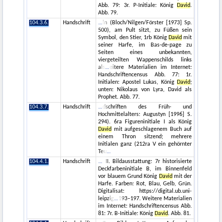
Abb. 79: 3r. P-Initiale: König
David
.
Abb. 79.
104.3.6.
Handschrift
ln (Bloch/Nilgen/Förster [1973] Sp.
500), am Pult sitzt, zu Füßen sein
Symbol, den Stier, 1rb König
David
mit
seiner Harfe, im Bas-de-page zu
Seiten eines unbekannten,
viergeteilten Wappenschilds links
als
eitere Materialien im Internet:
Handschriftencensus Abb. 77: 1r.
Initialen: Apostel Lukas, König
David
;
unten: Nikolaus von Lyra, David als
Prophet. Abb. 77.
104.3.7.
Handschrift
dschriften des Früh- und
Hochmittelalters: Augustyn [1996] S.
294). 6ra Figureninitiale I als König
David
mit aufgeschlagenem Buch auf
einem Thron sitzend; mehrere
Initialen ganz (212ra V ein gehörnter
Teu
104.4.1.
Handschrift
II. Bildausstattung: 7r historisierte
Deckfarbeninitiale B, im Binnenfeld
vor blauem Grund König
David
mit der
Harfe. Farben: Rot, Blau, Gelb, Grün.
Digitalisat: https://digital.ub.uni-
leipzig
193–197. Weitere Materialien
im Internet: Handschriftencensus Abb.
81: 7r. B-Initiale: König
David
. Abb. 81.