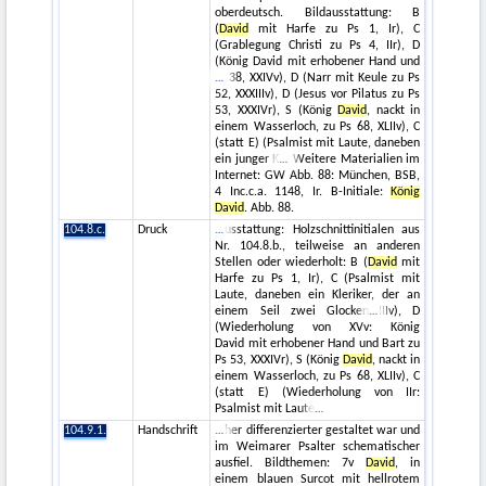
oberdeutsch. Bildausstattung: B
(
David
mit Harfe zu Ps 1, Ir), C
(Grablegung Christi zu Ps 4, IIr), D
(König David mit erhobener Hand und
38, XXIVv), D (Narr mit Keule zu Ps
52, XXXIIIv), D (Jesus vor Pilatus zu Ps
53, XXXIVr), S (König
David
, nackt in
einem Wasserloch, zu Ps 68, XLIIv), C
(statt E) (Psalmist mit Laute, daneben
ein junger K
Weitere Materialien im
Internet: GW Abb. 88: München, BSB,
4 Inc.c.a. 1148, Ir. B-Initiale:
König
David
. Abb. 88.
104.8.c.
Druck
usstattung: Holzschnittinitialen aus
Nr. 104.8.b., teilweise an anderen
Stellen oder wiederholt: B (
David
mit
Harfe zu Ps 1, Ir), C (Psalmist mit
Laute, daneben ein Kleriker, der an
einem Seil zwei Glocken
IIIv), D
(Wiederholung von XVv: König
David mit erhobener Hand und Bart zu
Ps 53, XXXIVr), S (König
David
, nackt in
einem Wasserloch, zu Ps 68, XLIIv), C
(statt E) (Wiederholung von IIr:
Psalmist mit Laute
104.9.1.
Handschrift
her differenzierter gestaltet war und
im Weimarer Psalter schematischer
ausfiel. Bildthemen: 7v
David
, in
einem blauen Surcot mit hellrotem