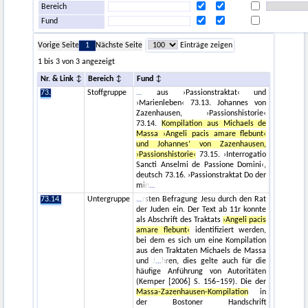
Bereich
Fund
Vorige Seite
1
Nächste Seite
Einträge zeigen
1 bis 3 von 3 angezeigt
Nr. & Link
Bereich
Fund
73.
Stoffgruppe
aus ›Passionstraktat‹ und
›Marienleben‹ 73.13. Johannes von
Zazenhausen, ›Passionshistorie‹
73.14.
Kompilation aus Michaels de
Massa ›Angeli pacis amare flebunt‹
und Johannes’ von Zazenhausen,
›Passionshistorie‹
73.15. ›Interrogatio
Sancti Anselmi de Passione Domini‹,
deutsch 73.16. ›Passionstraktat Do der
min
73.14.
Untergruppe
rsten Befragung Jesu durch den Rat
der Juden ein. Der Text ab 11r konnte
als Abschrift des Traktats
›Angeli pacis
amare flebunt‹
identifiziert werden,
bei dem es sich um eine Kompilation
aus den Traktaten Michaels de Massa
und J
hren, dies gelte auch für die
häufige Anführung von Autoritäten
(Kemper [2006] S. 156–159). Die der
Massa-Zazenhausen-Kompilation
in
der Bostoner Handschrift