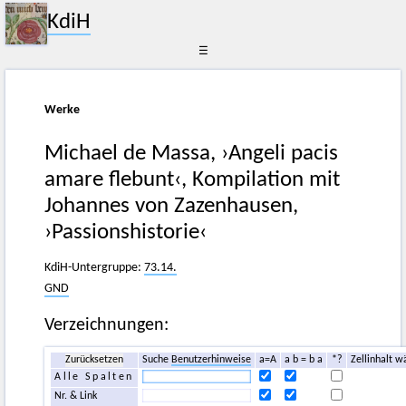
KdiH
☰
Werke
Michael de Massa, ›Angeli pacis
amare flebunt‹, Kompilation mit
Johannes von Zazenhausen,
›Passionshistorie‹
KdiH-Untergruppe:
73.14.
GND
Verzeichnungen:
Zurücksetzen
Suche
Benutzerhinweise
a=A
a b = b a
*?
Zellinhalt w
Alle Spalten
Nr. & Link