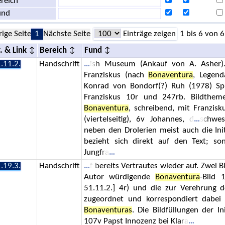
reich
und
rige Seite
1
Nächste Seite
Einträge zeigen
1 bis 6 von 6
. & Link
Bereich
Fund
.11.2.
Handschrift
ish Museum (Ankauf von A. Asher). 
Franziskus (nach
Bonaventura
, Legend
Konrad von Bondorf(?) Ruh (1978) Sp
Franziskus 10r und 247rb. Bildthem
Bonaventura
, schreibend, mit Franzisk
(viertelseitig), 6v Johannes, d
schwes
neben den Drolerien meist auch die Ini
bezieht sich direkt auf den Text; so
Jungfra
.19.3.
Handschrift
f bereits Vertrautes wieder auf. Zwei 
Autor würdigende
Bonaventura
-Bild 
51.11.2.] 4r) und die zur Verehrung d
zugeordnet und korrespondiert dabei 
Bonaventuras
. Die Bildfüllungen der In
107v Papst Innozenz bei Klara