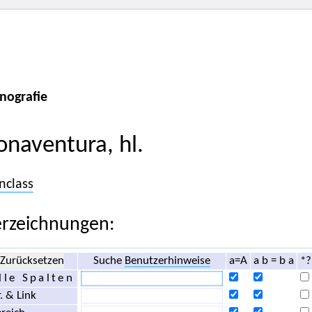
nografie
onaventura, hl.
nclass
rzeichnungen:
Zurücksetzen
Suche
Benutzerhinweise
a=A
a b = b a
*?
lle Spalten
. & Link