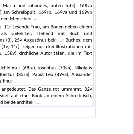
zu Maria und Johannes, unten Tote); 168va
) am Schreibpult; 169rb, 169va und 169vb
zu den Menschen.
te, 11r Lesende Frau, am Boden neben einem
ls Gelehrter, stehend mit Buch und
s (3), 25v Augustinus beim
s Buches, dem
(1v, 11r), zeigen nur drei Illustrationen mit
 158v) kirchliche Autoritäten, die im Text
Alchidimus (68ra), Josephus (70va), Nikolaus
lbertus (85ra), Papst Leo (89va), Alexander
sitinus
en angedeutet. Das Ganze rot umrahmt. 32v
sitzt auf einer Bank an einem Schreibtisch,
d beide architekt