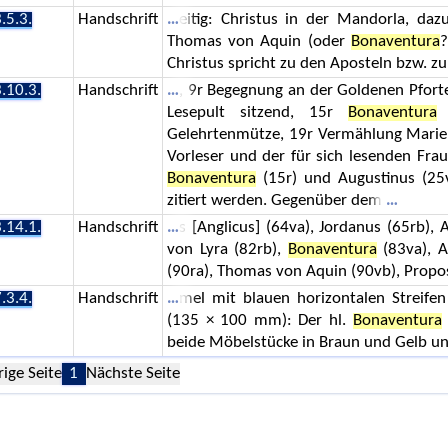
.5.3.
Handschrift
eitig: Christus in der Mandorla, da
Thomas von Aquin (oder
Bonaventura
?
Christus spricht zu den Aposteln bzw. 
.10.3.
Handschrift
, 9r Begegnung an der Goldenen Pfor
Lesepult sitzend, 15r
Bonaventura
a
Gelehrtenmütze, 19r Vermählung Marien
Vorleser und der für sich lesenden Frau 
Bonaventura
(15r) und Augustinus (25v,
zitiert werden. Gegenüber dem
.14.1.
Handschrift
s [Anglicus] (64va), Jordanus (65rb), 
von Lyra (82rb),
Bonaventura
(83va), A
(90ra), Thomas von Aquin (90vb), Propo
.3.4.
Handschrift
mel mit blauen horizontalen Streif
(135 × 100 mm): Der hl.
Bonaventura
beide Möbelstücke in Braun und Gelb un
rige Seite
1
Nächste Seite