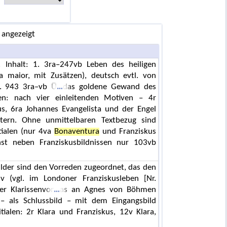
 angezeigt
Inhalt: 1. 3ra–247vb Leben des heiligen
a maior, mit Zusätzen), deutsch evtl. von
. 943 3ra–vb Ü
das goldene Gewand des
en: nach vier einleitenden Motiven – 4r
us, 6ra Johannes Evangelista und der Engel
tern. Ohne unmittelbaren Textbezug sind
tialen (nur 4va
Bonaventura
und Franziskus
nst neben Franziskusbildnissen nur 103vb
Bilder sind den Vorreden zugeordnet, das den
1v (vgl. im Londoner Franziskusleben [Nr.
er Klarissenvor
as an Agnes von Böhmen
– als Schlussbild – mit dem Eingangsbild
itialen: 2r Klara und Franziskus, 12v Klara,