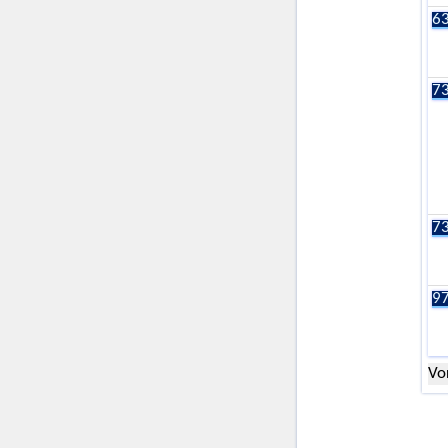
63
73
73
97
Vo