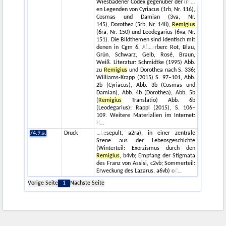
Wiesbadener Codex gegenüber der im
en Legenden von Cyriacus (1rb, Nr. 116),
Cosmas und Damian (3va, Nr.
145), Dorothea (5rb, Nr. 148),
Remigius
(6ra, Nr. 150) und Leodegarius (6va, Nr.
151). Die Bildthemen sind identisch mit
denen in Cgm 6. Al
arben: Rot, Blau,
Grün, Schwarz, Gelb, Rosé, Braun,
Weiß. Literatur: Schmidtke (1995) Abb.
zu
Remigius
und Dorothea nach S. 336;
Williams-Krapp (2015) S. 97–101, Abb.
2b (Cyriacus), Abb. 3b (Cosmas und
Damian), Abb. 4b (Dorothea), Abb. 5b
(
Remigius
Translatio) Abb. 6b
(Leodegarius); Rappl (2015), S. 106–
109. Weitere Materialien im Internet:
H
74.9.a.
Druck
Lesepult, a2ra), in einer zentrale
Szene aus der Lebensgeschichte
(Winterteil: Exorzismus durch den
Remigius
, b4vb; Empfang der Stigmata
des Franz von Assisi, c2vb; Sommerteil:
Erweckung des Lazarus, a6vb) od
Vorige Seite
1
Nächste Seite