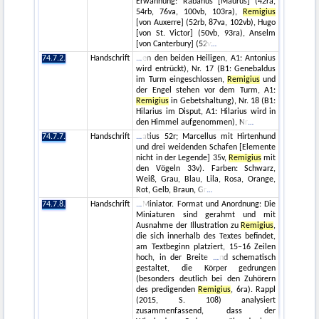
Erwähnung: Rabanus [Maurus] (42ra,
54rb, 76va, 100vb, 103ra),
Remigius
[von Auxerre] (52rb, 87va, 102vb), Hugo
[von St. Victor] (50vb, 93ra), Anselm
[von Canterbury] (52v
74.7.2.
Handschrift
en den beiden Heiligen, A1: Antonius
wird entrückt), Nr. 17 (B1: Genebaldus
im Turm eingeschlossen,
Remigius
und
der Engel stehen vor dem Turm, A1:
Remigius
in Gebetshaltung), Nr. 18 (B1:
Hilarius im Disput, A1: Hilarius wird in
den Himmel aufgenommen), Nr
74.7.7.
Handschrift
atius 52r; Marcellus mit Hirtenhund
und drei weidenden Schafen [Elemente
nicht in der Legende] 35v,
Remigius
mit
den Vögeln 33v). Farben: Schwarz,
Weiß, Grau, Blau, Lila, Rosa, Orange,
Rot, Gelb, Braun, Gr
74.7.8.
Handschrift
Miniator. Format und Anordnung: Die
Miniaturen sind gerahmt und mit
Ausnahme der Illustration zu
Remigius
,
die sich innerhalb des Textes befindet,
am Textbeginn platziert, 15–16 Zeilen
hoch, in der Breite
nd schematisch
gestaltet, die Körper gedrungen
(besonders deutlich bei den Zuhörern
des predigenden
Remigius
, 6ra). Rappl
(2015, S. 108) analysiert
zusammenfassend, dass der