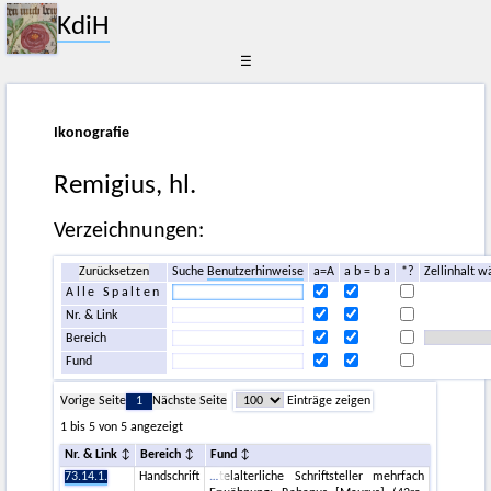
KdiH
☰
Ikonografie
Remigius, hl.
Verzeichnungen:
Zurücksetzen
Suche
Benutzerhinweise
a=A
a b = b a
*?
Zellinhalt w
Alle Spalten
Nr. & Link
Bereich
Fund
Vorige Seite
1
Nächste Seite
Einträge zeigen
1 bis 5 von 5 angezeigt
Nr. & Link
Bereich
Fund
73.14.1.
Handschrift
telalterliche Schriftsteller mehrfach