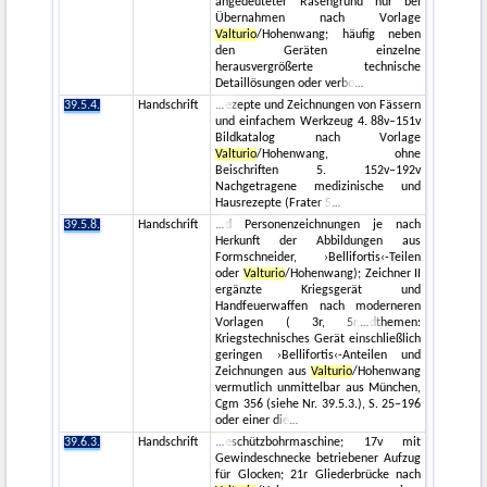
angedeuteter Rasengrund nur bei
Übernahmen nach Vorlage
Valturio
/Hohenwang; häufig neben
den Geräten einzelne
herausvergrößerte technische
Detaillösungen oder verbo
39.5.4.
Handschrift
ezepte und Zeichnungen von Fässern
und einfachem Werkzeug 4. 88v–151v
Bildkatalog nach Vorlage
Valturio
/Hohenwang, ohne
Beischriften 5. 152v–192v
Nachgetragene medizinische und
Hausrezepte (Frater S
39.5.8.
Handschrift
d Personenzeichnungen je nach
Herkunft der Abbildungen aus
Formschneider, ›Bellifortis‹-Teilen
oder
Valturio
/Hohenwang); Zeichner II
ergänzte Kriegsgerät und
Handfeuerwaffen nach moderneren
Vorlagen ( 3r, 5r,
dthemen:
Kriegstechnisches Gerät einschließlich
geringen ›Bellifortis‹-Anteilen und
Zeichnungen aus
Valturio
/Hohenwang
vermutlich unmittelbar aus München,
Cgm 356 (siehe Nr. 39.5.3.), S. 25–196
oder einer die
39.6.3.
Handschrift
eschützbohrmaschine; 17v mit
Gewindeschnecke betriebener Aufzug
für Glocken; 21r Gliederbrücke nach