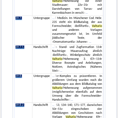
Valturio
/Hohenwang vor einer
Stadtmauer; 22v–31r mit
Darstellungen von Tarras- und
Karrenbüchsen in verschie
39.7.
Untergruppe
d Medizin. Im Münchener Cod. Hebr.
235 steht ein Bildkatalog, der aus
Formschneider, ›Bellifortis‹,
Valturio
und anderen Vorlagen
zusammengesetzt ist, im Umfeld
jiddischer Texte, der
›Onomatomantia‹ Johannes
39.7.5.
Handschrift
in Stand- und Zugformation 114r
Nachträge Maueraufzug ähnlich
›Bellifortis‹, Winkelgeschütz ähnlich
Valturio
/Hohenwang 3. 67r–114r
Diverse Rezepte und Anleitungen,
Notizen, Astrologisches (Näheres
Steins
39.8.
Untergruppe
der-Komplex zu präsentieren. In
größerem Umfang wurden noch die
Abbildungen aus dem Bildkatalog von
Valturio
/Hohenwang aufgenommen
(möglicherweise ebenfalls auf dem
Umweg über die Formschneider-
Handschriften)
39.8.2.
Handschrift
–53, 134–140, 171–177, dazwischen
50r–51v eingeschoben vier
Abbildungen von Geschützen nach
Vorlage
Valturio
/Hohenwang; 69r–