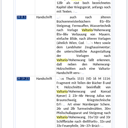
128r als rüst boch bezeichnetes
Kapitel über Kriegsgerät, anfangs noch
mit Texten, a
39.8.3.
Handschrift
s auch nach älteren
Büchsenmeisterbüchern 81r–85r
Steigzeug, Fernwaffen, Wassertechnik
nach Vorlage
Valturio
/Hohenwang
85v–86v Verbauung von Mauern,
einfache Blide, nach älteren Vorlagen
(ähnlich Wien, Cod. 3
in Merz sowie
dem Landshuter Zeughausinventar;
die unterschiedliche Ausgestaltung
der Vorlagen nach
Valturio
/Hohenwang läßt erkennen,
daß neben den Hohenwang-
Holzschnitten auch eine Valturio-
Handschrift verwe
39.19.23.
Handschrift
bus Thuriis 1515 (VD 16 M 1114;
Fragment mit Teilen der Bücher 8 und
9, Holzschnitte beeinflußt von
Valturio
/Hohenwang und Konrad
Kyeser) 2. 23r–46r Herzog Julius von
Braunschweig, Kriegstechnische
Erfin
Art einer Nürnberger Schere,
26r und 28r Turmwindmühlen, 30rv
Pfeilschußapparat und Steigzeug nach
Valturio
/Hohenwang, 31v/32r und 33r
Schiffbrücke nach ›Bellifortis‹, 32v und
33v Feuerpfeile, 34r–37r Brücke