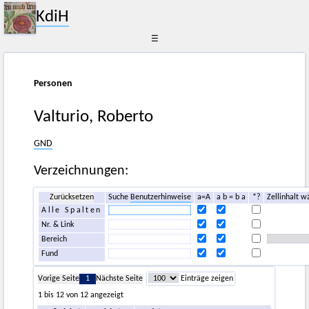
KdiH
☰
Personen
Valturio, Roberto
GND
Verzeichnungen:
Zurücksetzen
Suche
Benutzerhinweise
a=A
a b = b a
*?
Zellinhalt w
Alle Spalten
Nr. & Link
Bereich
Fund
Vorige Seite
1
Nächste Seite
Einträge zeigen
1 bis 12 von 12 angezeigt