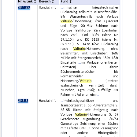
Nr. & Link
Bereich
Fund
39.4.25.
Handschrift
rmischter kriegstechnischer
Bildkatalog, teils mit Beischriften 88v–
89r Wassertechnik nach Vorlage
Valturio
/Hohenwang 89v Quadrant
und Züge 90r–91v Schirme nach
Vorlage ›Bellifortis‹ 92rv Ebenhöhen
nach Vorl
Cod. 3069 (siehe Nr.
39.1.10.) und KK 5135 (siehe Nr.
39.1.11.) 6. 147v–165v Bildkatalog
nach
Valturio
/Hohenwang, ohne
Beischriften, mit Einschüben: 160v
Mühle mit Stangenantrieb, 162v–163r
Einzelteile
en Vorlage orientierten
Beitexten) über ältere
Büchsenmeisterbücher bis
Formschneider und
Hohenwang/
Valturio
(letztere
wahrscheinlich vermittelt durch
München, Cgm 356); auffällig: 52r
Fahne mit Adler an eine
39.5.3.
Handschrift
Mehrfachgeschütze) und
Transportgerät S. 55 Pulverstampfe S.
56–58 Türme mit Steigzeug nach
Vorlage
Valturio
/Hohenwang S. 59
Gezeichnete Zugordnung S. 60/61
Ganzseitige Zeichnung einer Büchse
mit Lafette unte
t ohne Rasengrund
oder andere Hintergründe,