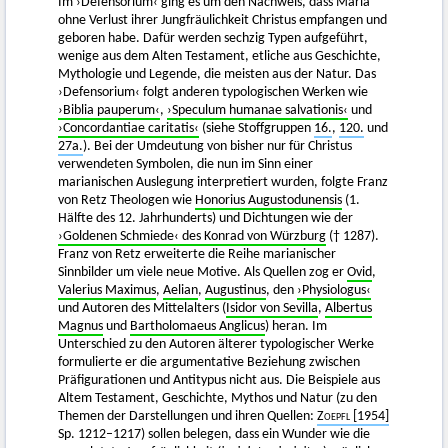
Im ›Defensorium‹ ging es um den Nachweis, dass Maria
ohne Verlust ihrer Jungfräulichkeit Christus empfangen und
geboren habe. Dafür werden sechzig Typen aufgeführt,
wenige aus dem Alten Testament, etliche aus Geschichte,
Mythologie und Legende, die meisten aus der Natur. Das
›Defensorium‹ folgt anderen typologischen Werken wie
›Biblia pauperum‹
,
›Speculum humanae salvationis‹
und
›Concordantiae caritatis‹
(siehe Stoffgruppen
16.
,
120.
und
27a.
). Bei der Umdeutung von bisher nur für Christus
verwendeten Symbolen, die nun im Sinn einer
marianischen Auslegung interpretiert wurden, folgte Franz
von Retz Theologen wie
Honorius Augustodunensis
(1.
Hälfte des 12. Jahrhunderts) und Dichtungen wie der
›Goldenen Schmiede‹ des Konrad von Würzburg
(† 1287).
Franz von Retz erweiterte die Reihe marianischer
Sinnbilder um viele neue Motive. Als Quellen zog er
Ovid
,
Valerius Maximus
,
Aelian
,
Augustinus
, den
›Physiologus‹
und Autoren des Mittelalters (
Isidor von Sevilla
,
Albertus
Magnus
und
Bartholomaeus Anglicus
) heran. Im
Unterschied zu den Autoren älterer typologischer Werke
formulierte er die argumentative Beziehung zwischen
Präfigurationen und Antitypus nicht aus. Die Beispiele aus
Altem Testament, Geschichte, Mythos und Natur (zu den
Themen der Darstellungen und ihren Quellen:
Zoepfl
[1954]
Sp. 1212–1217) sollen belegen, dass ein Wunder wie die