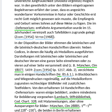
unverletzte Jungfräulichkeit (
inviolata virginitas
) möglich
war. In den gewöhnlich unter den Bildern eingetragenen
Begleitversen erfährt der Leser, dass es angesichts
wunderbarer Vorkommnisse in Natur oder Geschichte erst
recht Gott möglich gewesen sein musste, die Empfängnis
und Geburt seines Sohnes auf diese Weise zu fügen. Die im
›Defensorium‹
entfaltete Argumentation wurde im 15.
Jahrhundert vereinzelt auch Tafelbildern zugrunde gelegt
(
Zoepfl [1954]
;
Vetter
[1968]
).
In der Disposition der Bilder stimmen die lateinischen und
die lateinisch-deutschen Handschriften überein: Neben
Codices, in denen die häufig als Medaillons ausgeführten
Darstellungen mit lateinischen oder lateinischen und
deutschen Versen eine ganze Seite einnehmen oder zu
vieren auf einer Seite versammelt sind (z. B.
München, Clm
18077
, 1459:
Zoepfl
[1954]
Sp. 1217, Abb. 2), verzichtete
man in einigen Handschriften (
Nr.
85.6.1.
), in Blockbüchern
und Wiegendrucken regelmäßig, auf die Medaillonform
zugunsten rechteckiger Bildfelder mit zusätzlichen
Textfeldern. Von den erhaltenen 14 Handschriften des
›Defensorium‹ waren einige bebildert, andere mindestens
für Bebilderung vorgesehen (
Lambach, Stiftsbibliothek,
Cod. Chart. 328
; mit Malanweisungen, aber ohne
av
bv
Aussparungen für Bilder:
München, Clm 28885
, 1
–1
v
r
und 228
–230
), die beiden in Berlin erhaltenen