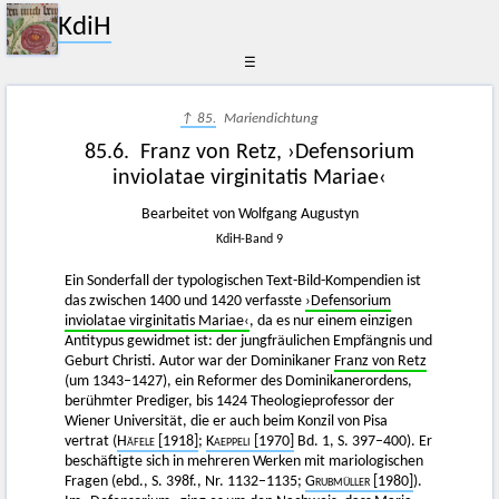
KdiH
☰
↑ 85.
Mariendichtung
85.6. Franz von Retz, ›Defensorium
inviolatae virginitatis Mariae‹
Bearbeitet von Wolfgang Augustyn
KdiH-Band 9
Ein Sonderfall der typologischen Text-Bild-Kompendien ist
das zwischen 1400 und 1420 verfasste
›Defensorium
inviolatae virginitatis Mariae‹
, da es nur einem einzigen
Antitypus gewidmet ist: der jungfräulichen Empfängnis und
Geburt Christi. Autor war der Dominikaner
Franz von Retz
(um 1343–1427), ein Reformer des Dominikanerordens,
berühmter Prediger, bis 1424 Theologieprofessor der
Wiener Universität, die er auch beim Konzil von Pisa
vertrat (
Häfele
[1918]
;
Kaeppeli [1970]
Bd. 1, S. 397–400). Er
beschäftigte sich in mehreren Werken mit mariologischen
Fragen (ebd., S. 398f., Nr. 1132–1135;
Grubmüller
[1980]
).