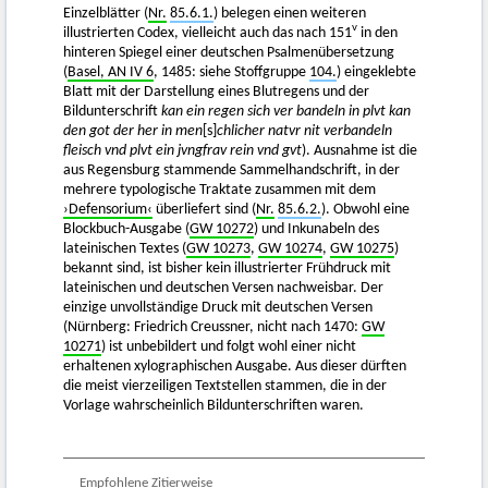
Einzelblätter (
Nr.
85.6.1.
) belegen einen weiteren
v
illustrierten Codex, vielleicht auch das nach 151
in den
hinteren Spiegel einer deutschen Psalmenübersetzung
(
Basel, AN IV 6
, 1485: siehe Stoffgruppe
104.
) eingeklebte
Blatt mit der Darstellung eines Blutregens und der
Bildunterschrift
kan ein regen sich ver bandeln in plvt kan
den got der her in men
[s]
chlicher natvr nit verbandeln
fleisch vnd plvt ein jvngfrav rein vnd gvt
). Ausnahme ist die
aus Regensburg stammende Sammelhandschrift, in der
mehrere typologische Traktate zusammen mit dem
›Defensorium‹
überliefert sind (
Nr.
85.6.2.
). Obwohl eine
Blockbuch-Ausgabe (
GW 10272
) und Inkunabeln des
lateinischen Textes (
GW 10273
,
GW 10274
,
GW 10275
)
bekannt sind, ist bisher kein illustrierter Frühdruck mit
lateinischen und deutschen Versen nachweisbar. Der
einzige unvollständige Druck mit deutschen Versen
(Nürnberg: Friedrich Creussner, nicht nach 1470:
GW
10271
) ist unbebildert und folgt wohl einer nicht
erhaltenen xylographischen Ausgabe. Aus dieser dürften
die meist vierzeiligen Textstellen stammen, die in der
Vorlage wahrscheinlich Bildunterschriften waren.
Empfohlene Zitierweise