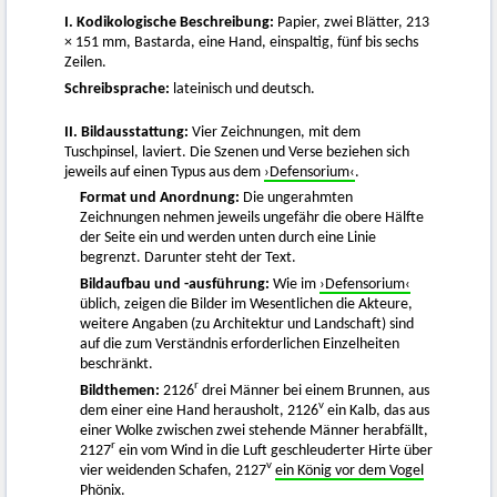
I. Kodikologische Beschreibung:
Papier, zwei Blätter, 213
× 151 mm, Bastarda, eine Hand, einspaltig, fünf bis sechs
Zeilen.
Schreibsprache:
lateinisch und deutsch.
II. Bildausstattung:
Vier Zeichnungen, mit dem
Tuschpinsel, laviert. Die Szenen und Verse beziehen sich
jeweils auf einen Typus aus dem
›Defensorium‹
.
Format und Anordnung:
Die ungerahmten
Zeichnungen nehmen jeweils ungefähr die obere Hälfte
der Seite ein und werden unten durch eine Linie
begrenzt. Darunter steht der Text.
Bildaufbau und -ausführung:
Wie im
›Defensorium‹
üblich, zeigen die Bilder im Wesentlichen die Akteure,
weitere Angaben (zu Architektur und Landschaft) sind
auf die zum Verständnis erforderlichen Einzelheiten
beschränkt.
r
Bildthemen:
2126
drei Männer bei einem Brunnen, aus
v
dem einer eine Hand herausholt, 2126
ein Kalb, das aus
einer Wolke zwischen zwei stehende Männer herabfällt,
r
2127
ein vom Wind in die Luft geschleuderter Hirte über
v
vier weidenden Schafen, 2127
ein König vor dem Vogel
Phönix
.