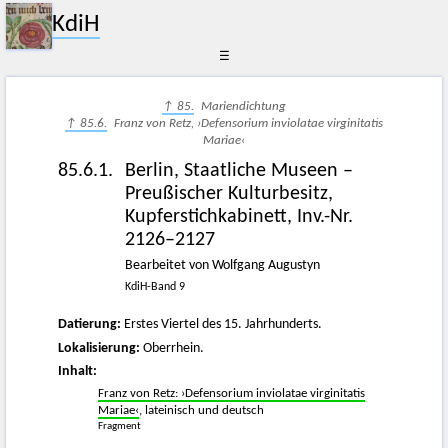
KdiH
☰
↑ 85.
Mariendichtung
↑ 85.6.
Franz von Retz, ›Defensorium inviolatae virginitatis
Mariae‹
85.6.1.
Berlin, Staatliche Museen –
Preußischer Kulturbesitz,
Kupferstichkabinett, Inv.-Nr.
2126–2127
Bearbeitet von Wolfgang Augustyn
KdiH-Band 9
Datierung:
Erstes Viertel des 15. Jahrhunderts.
Lokalisierung:
Oberrhein.
Inhalt:
Franz von Retz: ›Defensorium inviolatae virginitatis
Mariae‹
, lateinisch und deutsch
Fragment