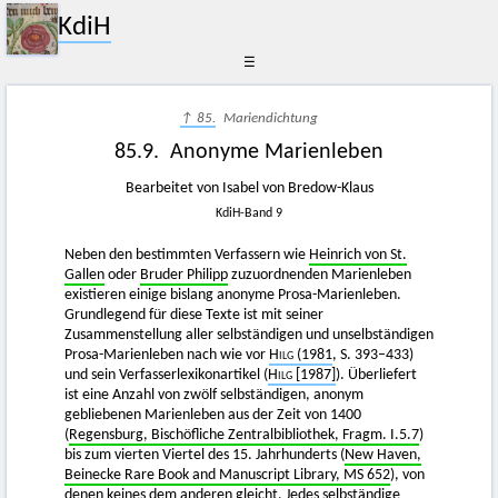
KdiH
☰
↑ 85.
Mariendichtung
85.9. Anonyme Marienleben
Bearbeitet von Isabel von Bredow-Klaus
KdiH-Band 9
Neben den bestimmten Verfassern wie
Heinrich von St.
Gallen
oder
Bruder Philipp
zuzuordnenden Marienleben
existieren einige bislang anonyme Prosa-Marienleben.
Grundlegend für diese Texte ist mit seiner
Zusammenstellung aller selbständigen und unselbständigen
Prosa-Marienleben nach wie vor
Hilg (1981
, S. 393–433)
und sein Verfasserlexikonartikel (
Hilg
[1987]
). Überliefert
ist eine Anzahl von zwölf selbständigen, anonym
gebliebenen Marienleben aus der Zeit von 1400
(
Regensburg, Bischöfliche Zentralbibliothek, Fragm. I.5.7
)
bis zum vierten Viertel des 15. Jahrhunderts (
New Haven,
Beinecke Rare Book and Manuscript Library, MS 652
), von
denen keines dem anderen gleicht. Jedes selbständige