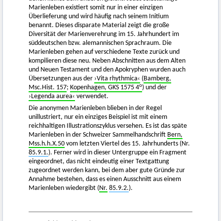
Marienleben existiert somit nur in einer einzigen
Überlieferung und wird häufig nach seinem Initium
benannt. Dieses disparate Material zeigt die große
Diversität der Marienverehrung im 15. Jahrhundert im
süddeutschen bzw. alemannischen Sprachraum. Die
Marienleben gehen auf verschiedene Texte zurück und
kompilieren diese neu. Neben Abschnitten aus dem Alten
und Neuen Testament und den Apokryphen wurden auch
Übersetzungen aus der
›Vita rhythmica‹
(
Bamberg,
o
Msc.Hist. 157
;
Kopenhagen, GKS 1575 4
) und der
›Legenda aurea‹
verwendet.
Die anonymen Marienleben blieben in der Regel
unillustriert, nur ein einziges Beispiel ist mit einem
reichhaltigen Illustrationszyklus versehen. Es ist das späte
Marienleben in der Schweizer Sammelhandschrift
Bern,
Mss.h.h.X.50
vom letzten Viertel des 15. Jahrhunderts (Nr.
85.9.1.
). Ferner wird in dieser Untergruppe ein Fragment
eingeordnet, das nicht eindeutig einer Textgattung
zugeordnet werden kann, bei dem aber gute Gründe zur
Annahme bestehen, dass es einen Ausschnitt aus einem
Marienleben wiedergibt (
Nr.
85.9.2.
).