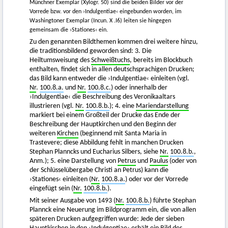
Münchner Exemplar (Xylogr. 50) sind die beiden Bilder vor der
Vorrede bzw. vor den ›Indulgentiae‹ eingebunden worden, im
Washingtoner Exemplar (Incun. X .I6) leiten sie hingegen
gemeinsam die ›Stationes‹ ein.
Zu den genannten Bildthemen kommen drei weitere hinzu,
die traditionsbildend geworden sind: 3. Die
Heiltumsweisung des
Schweißtuchs
, bereits im Blockbuch
enthalten, findet sich in allen deutschsprachigen Drucken;
das Bild kann entweder die ›Indulgentiae‹ einleiten (vgl.
Nr
.
100.8.a.
und
Nr.
100.8.c.
) oder innerhalb der
›Indulgentiae‹ die Beschreibung des Veronikaaltars
illustrieren (vgl.
Nr.
100.8.b.
); 4. eine
Mariendarstellung
markiert bei einem Großteil der Drucke das Ende der
Beschreibung der Hauptkirchen und den Beginn der
weiteren
Kirchen
(beginnend mit Santa Maria in
Trastevere; diese Abbildung fehlt in manchen Drucken
Stephan Planncks und Eucharius Silbers, siehe
Nr.
100.8.b.
,
Anm.); 5. eine Darstellung von
Petrus
und
Paulus
(oder von
der Schlüsselübergabe Christi an Petrus) kann die
›Stationes‹ einleiten (
Nr.
100.8.a.
) oder vor der Vorrede
eingefügt sein (
Nr.
100.8.b.
).
Mit seiner Ausgabe von 1493 (
Nr.
100.8.b.
) führte Stephan
Plannck eine Neuerung im Bildprogramm ein, die von allen
späteren Drucken aufgegriffen wurde: Jede der sieben