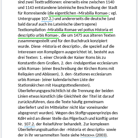
sind zwei Texttraditionen: einerseits eine zwischen 1140
und 1143 entstandene lateinische Beschreibung der Stadt
für Romreisende (
die eigentlichen ›Mirabilia Romae‹
; vgl.
Untergruppe
107.2.
) und andererseits die deutsche (und
bald darauf auch ins Lateinische übertragene)
Textkompilation
›Mirabilia Romae vel potius Historia et
descriptio urbis Romae‹
, die um 1475 aus älteren Texten
zusammengestellt und für den Buchdruck konzipiert
wurde. Diese ›Historia et descriptio‹, die speziell auf die
Interessen von Rompilgern ausgerichtet ist, besteht aus
drei Texten: 1. einer Chronik der Kaiser Roms bis zu
Konstantin dem Großen, 2. den ›Indulgentiae ecclesiarum
urbis Romae‹ (einer Beschreibung der Kirchen Roms mit
Reliquien und Ablässen), 3. den ›Stationes ecclesiarum
urbis Romae‹ (einer kalendarischen Liste der
Stationskirchen mit Hauptgottesdiensten).
Überlieferungsgeschichtlich ist die Trennung der beiden
Linien etwas künstlich (die Gleichheit der Titel ist darauf
zurückzuführen, dass die Texte häufig gemeinsam
überliefert und im Mittelalter nicht klar voneinander
abgegrenzt wurden). Wegen des Stoffgruppenprinzips des
KdiH wird an dieser Stelle das Pilgerbuch und künftig unter
Nr.
107.2.
der Reiseführer behandelt. Zur komplexen
Überlieferungssituation der ›Historia et descriptio‹ sowie
der in ihr versammelten Texte siehe
Miedema
(2003)
.