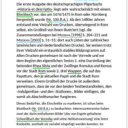
Die erste Ausgabe des deutschsprachigen Pilgerbuchs
›Historia et descriptio‹
liegt sehr wahrscheinlich mit einem
Blockbuch
vor, das um 1474/1475 in Rom oder Nürnberg
hergestellt wurde (
Nr.
100.8.A.
). Ab den 1480er Jahren
entstand eine Vielzahl von Drucken, überwiegend in Rom
selbst, ein Großteil von ihnen illustriert (vgl. die
Zusammenstellungen bei
Miedema
[1996]
S. 204–221 und
Miedema
[2003]
S. 51–55; dort auch Listen der zahlreichen
lateinischen und niederländischen Drucke). Sie weisen trotz
ihrer Vielzahl ein erstaunlich stabiles Bildprogramm auf.
Allen Drucken gemeinsam ist nach der Vorrede und vor
dem Beginn des eigentlichen Textes 1. eine Darstellung der
betenden
Rhea Silvia
und der Zwillinge Romulus und Remus
vor der Stadt
Rom
sowie 2. drei
Wappen
, die auf das
Papsttum, den je aktuellen Papst und die Stadt Rom
verweisen. Einem Großteil der Drucke ist außerdem
gemeinsam, dass sie vor den beiden Textbestandteilen, den
›Indulgentiae‹ und den ›Stationes‹, Bilder einfügen, die
somit als Abschnittsmarker fungieren.
Dieses Bedürfnis, die Einschnitte zu markieren, ist schon beim
Blockbuch (
Nr.
100.8.A.
) zu beobachten. Interessanterweise haben
zwei der darin enthaltenen Bilder (das von Engeln gehaltene
Schweißtuch der Veronika
und seine Heiltumsweisung) eine leere
Rückseite, weshalb sie variabel eingefügt werden konnten. Im