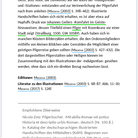
Geist, also Texte, die (teilweise) auf der Basis der ›Indulgentiae‹
und ›Stationes‹ entstanden und zur Verinnerlichung der Pilgerfahrt
nach Rom anleiten (
Miedema
[2003]
S. 398–462). Illustrierte
Handschriften haben sich nicht erhalten, es ist aber etwa auf
Hupfuffs Druck von
Johannes Geilers ›Romfahrt im Geiste‹
hinzuweisen, dessen Titelbild einen
Pilger
mit Rosenkranz vor einer
Stadt
zeigt (
Straßburg, 1500, GW 10589
). Auch haben sich in
manchen Klöstern Bilderzyklen erhalten, die den Ordensmitgliedern
mithilfe von kleinen Bildchen oder Gemälden die Möglichkeit einer
geistigen Pilgerreise geben sollten (
Miedema
[2003]
S. 427–432). Die
dort dargestellten Pilgerstätten oder Heiligen können im
Zusammenhang mit den Illustrationen der ›Indulgentiae‹ gesehen
werden, ohne dass sich ein direkter Bezug nachweisen lässt.
Editionen:
Miedema
(2003)
.
Literatur zu den Illustrationen:
Miedema
(2003)
S. 68–87, Abb. 11–30;
Miedema
(2017)
S. 126f.
Empfohlene Zitierweise
Nicola Zotz: Pilgerbücher. ›Mirabilia Romae vel potius
Historia et descriptio urbis Romae‹, deutsch (Nr. 100.8.).
In: Katalog der deutschsprachigen illustrierten
Handschriften des Mittelalters (KdiH). Begonnen von