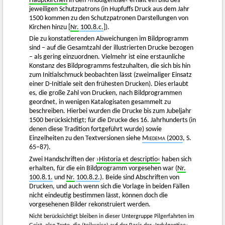
Hauptkirchen
in den ›Indulgentiae‹ erhält ein Bild des
jeweiligen Schutzpatrons (in Hupfuffs Druck aus dem Jahr
1500 kommen zu den Schutzpatronen Darstellungen von
Kirchen hinzu [
Nr.
100.8.c.
]).
Die zu konstatierenden Abweichungen im Bildprogramm
sind – auf die Gesamtzahl der illustrierten Drucke bezogen
– als gering einzuordnen. Vielmehr ist eine erstaunliche
Konstanz des Bildprogramms festzuhalten, die sich bis hin
zum Initialschmuck beobachten lässt (zweimaliger Einsatz
einer D-Initiale seit den frühesten Drucken). Dies erlaubt
es, die große Zahl von Drucken, nach Bildprogrammen
geordnet, in wenigen Katalogisaten gesammelt zu
beschreiben. Hierbei wurden die Drucke bis zum Jubeljahr
1500 berücksichtigt; für die Drucke des 16. Jahrhunderts (in
denen diese Tradition fortgeführt wurde) sowie
Einzelheiten zu den Textversionen siehe
Miedema
(2003
, S.
65–87).
Zwei Handschriften der
›Historia et descriptio‹
haben sich
erhalten, für die ein Bildprogramm vorgesehen war (
Nr.
100.8.1.
und
Nr.
100.8.2.
). Beide sind Abschriften von
Drucken, und auch wenn sich die Vorlage in beiden Fällen
nicht eindeutig bestimmen lässt, können doch die
vorgesehenen Bilder rekonstruiert werden.
Nicht berücksichtigt bleiben in dieser Untergruppe Pilgerfahrten im