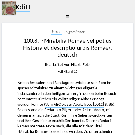
KdiH
☰
↑ 100.
Pilgerbücher
100.8. ›Mirabilia Romae vel potius
Historia et descriptio urbis Romae‹,
deutsch
Bearbeitet von Nicola Zotz
KdiH-Band 10
Neben Jerusalem und Santiago entwickelte sich Rom im
späten Mittelalter zu einem wichtigen Pilgerziel,
insbesondere in den heiligen Jahren, in denen beim Besuch
bestimmter Kirchen ein vollständiger Ablass erlangt
werden konnte (
Vom ABC bis zur Apokalypse [2012]
S. 86).
So entstand ein Bedarf an Pilger- oder Reiseführern, mit
denen man sich die Stadt Rom, ihre Sehenswürdigkeiten
und ihre Geschichte erschließen konnte. Diesem Bedarf
kamen mehrere Texte nach, die alle mit dem Titel
›Mirabilia Romae‹ bezeichnet werden. Zu unterscheiden