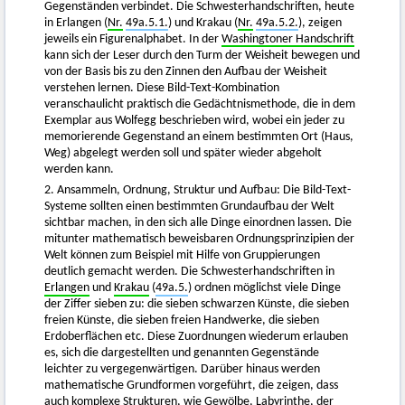
Gegenständen verbindet. Die Schwesterhandschriften, heute
in Erlangen (
Nr.
49a.5.1.
) und Krakau (
Nr.
49a.5.2.
), zeigen
jeweils ein Figurenalphabet. In der
Washingtoner Handschrift
kann sich der Leser durch den Turm der Weisheit bewegen und
von der Basis bis zu den Zinnen den Aufbau der Weisheit
verstehen lernen. Diese Bild-Text-Kombination
veranschaulicht praktisch die Gedächtnismethode, die in dem
Exemplar aus Wolfegg beschrieben wird, wobei ein jeder zu
memorierende Gegenstand an einem bestimmten Ort (Haus,
Weg) abgelegt werden soll und später wieder abgeholt
werden kann.
2. Ansammeln, Ordnung, Struktur und Aufbau: Die Bild-Text-
Systeme sollten einen bestimmten Grundaufbau der Welt
sichtbar machen, in den sich alle Dinge einordnen lassen. Die
mitunter mathematisch beweisbaren Ordnungsprinzipien der
Welt können zum Beispiel mit Hilfe von Gruppierungen
deutlich gemacht werden. Die Schwesterhandschriften in
Erlangen
und
Krakau
(
49a.5.
) ordnen möglichst viele Dinge
der Ziffer sieben zu: die sieben schwarzen Künste, die sieben
freien Künste, die sieben freien Handwerke, die sieben
Erdoberflächen etc. Diese Zuordnungen wiederum erlauben
es, sich die dargestellten und genannten Gegenstände
leichter zu vergegenwärtigen. Darüber hinaus werden
mathematische Grundformen vorgeführt, die zeigen, dass
auch komplexe Strukturen, wie Gewölbe, Labyrinthe, der