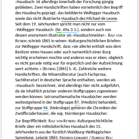
›Hausbuch‹ ist allerdings innerhalb der Forschung gängig
geblieben. Zwei Handschriften haben vornehmlich den Begriff
des Hausbuchs geprägt, das bebilderte Wolfegger Hausbuch
sowie das nicht illustrierte
Hausbuch des Michael de Leone
.
Seit dem 19. Jahrhundert spricht man nicht nur vom
›Wolfegger Hausbuch‹ (
Nr.
49a.3.1.
), sondern auch von
dessen anonymem Illustrator als ›Hausbuchmeister‹.
Ralf von
Retberg
schrieb 1865 in seinen ›Kulturgeschichtlichen Briefen‹
zur Wolfegger Handschrift, dass »sie allerlei enthält was dem
Besitzer eines Hauses oder auch namentlich einer Burg
wichtig erscheinen mochte und anderes was er eben, obgleich
es nicht gerade nötig war für ergetzlich und der Aufzeichnung
wert achtete.« (
Retberg [1865] S. 4).
Zahlreiche weitere
Handschriften, die Wissensliteratur (auch Fachprosa,
Sachliteratur) in deutscher Sprache enthalten, werden als
›Hausbuch‹ bezeichnet, sind allerdings hier nicht aufgeführt,
da sie inhaltlich präziser anderen Stoffgruppen zugewiesen
werden können. Iatromathematische Hausbücher werden
weitestgehend in der Stoffgruppe
87.
(Medizin) behandelt,
zur Stoffgruppe
94.
(Nekrologe) gehören die Chroniken der
Zwölfbrüderhäuser, die sog. Nürnberger Hausbücher.
Zur Begrifflichkeit:
Ralf von Retberg
: Kulturgeschichtliche
Briefe über ein mittelalterliches Hausbuch des 15.
Jahrhunderts aus der fürstlich Waldburg-Wolfeggischen
Sammlung. Leipzig 1865;
Friedrich Lenhardt
/
Gundolf Keil
: