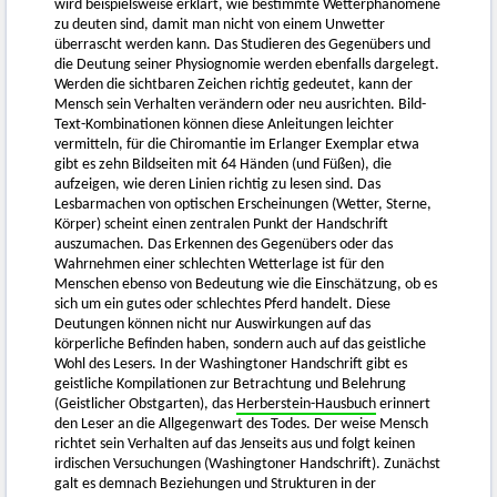
wird beispielsweise erklärt, wie bestimmte Wetterphänomene
zu deuten sind, damit man nicht von einem Unwetter
überrascht werden kann. Das Studieren des Gegenübers und
die Deutung seiner Physiognomie werden ebenfalls dargelegt.
Werden die sichtbaren Zeichen richtig gedeutet, kann der
Mensch sein Verhalten verändern oder neu ausrichten. Bild-
Text-Kombinationen können diese Anleitungen leichter
vermitteln, für die Chiromantie im Erlanger Exemplar etwa
gibt es zehn Bildseiten mit 64 Händen (und Füßen), die
aufzeigen, wie deren Linien richtig zu lesen sind. Das
Lesbarmachen von optischen Erscheinungen (Wetter, Sterne,
Körper) scheint einen zentralen Punkt der Handschrift
auszumachen. Das Erkennen des Gegenübers oder das
Wahrnehmen einer schlechten Wetterlage ist für den
Menschen ebenso von Bedeutung wie die Einschätzung, ob es
sich um ein gutes oder schlechtes Pferd handelt. Diese
Deutungen können nicht nur Auswirkungen auf das
körperliche Befinden haben, sondern auch auf das geistliche
Wohl des Lesers. In der Washingtoner Handschrift gibt es
geistliche Kompilationen zur Betrachtung und Belehrung
(Geistlicher Obstgarten), das
Herberstein-Hausbuch
erinnert
den Leser an die Allgegenwart des Todes. Der weise Mensch
richtet sein Verhalten auf das Jenseits aus und folgt keinen
irdischen Versuchungen (Washingtoner Handschrift). Zunächst
galt es demnach Beziehungen und Strukturen in der