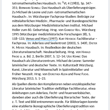
2
Iatromathematisches Hausbuch. In:
VL 4 (1983), Sp. 347–
351;
Bernhard Schnell:
Das Hausbuch als Überlieferungsträger.
Zu Michael de Leone und zum ›Iatromathematischen
Hausbuch‹. In: Würzburger Fachprosa-Studien: Beiträge zur
mittelalterlichen Medizin-, Pharmazie- und Standesgeschichte
aus dem Würzburger Medizinhistorischen Institut. Michael
Holler zum 60. Geburtstag. Hrsg. von
Gundolf Keil
. Würzburg
1995 (Würzburger medizinhistorische Forschungen 38), S.
118–133;
Venus und Mars (1997)
;
Kurt Heydeck
: Fachliteratur –
Fachprosa. In: Aderlass und Seelentrost (2003), S. 340f.;
Dieter
H. Meyer
: Hausbuch. In: Reallexikon der deutschen
Literaturwissenschaft. Neubearbeitung. Hrsg. von
Harald
Fricke
u. a. Bd. 2, Berlin 2007, S. 12–14;
Udo Kühne
: Das
Hausbuch als Literaturzentrum. Michael de Leone: Sammler
lateinischer und deutscher Texte. In: Kulturstadt Würzburg.
Kunst, Literatur und Wissenschaft in Spätmittelalter und
Früher Neuzeit. Hrsg. von
Dorothea Klein
und
Franz Fuchs
.
Würzburg 2013, S. 1–23.
Als Quellen diente den Kompilatoren neben enzyklopädischer
Literatur lateinischer Tradition vielfältige Fachliteratur, etwa
Anleitungen zum Aderlass, Fecht- und Feuerwerksbücher,
daneben aber auch die Überlieferung literarischer Texte, der
z. T. Text und Bild entnommen wurde. Für Bildvorlagen konnte
eine etablierte ikonographische Überlieferungstradition von