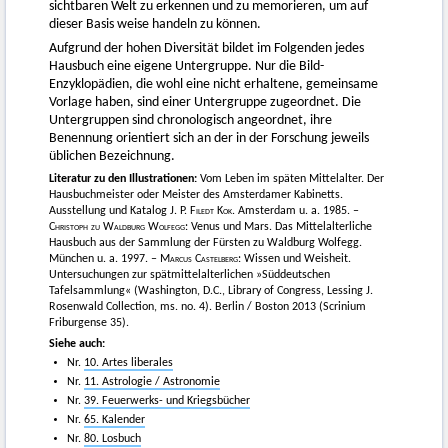
sichtbaren Welt zu erkennen und zu memorieren, um auf
dieser Basis weise handeln zu können.
Aufgrund der hohen Diversität bildet im Folgenden jedes
Hausbuch eine eigene Untergruppe. Nur die Bild-
Enzyklopädien, die wohl eine nicht erhaltene, gemeinsame
Vorlage haben, sind einer Untergruppe zugeordnet. Die
Untergruppen sind chronologisch angeordnet, ihre
Benennung orientiert sich an der in der Forschung jeweils
üblichen Bezeichnung.
Literatur zu den Illustrationen:
Vom Leben im späten Mittelalter. Der
Hausbuchmeister oder Meister des Amsterdamer Kabinetts.
Ausstellung und Katalog
J. P. Filedt Kok
. Amsterdam u. a. 1985.
–
Christoph zu Waldburg Wolfegg:
Venus und Mars. Das Mittelalterliche
Hausbuch aus der Sammlung der Fürsten zu Waldburg Wolfegg.
München u. a. 1997. –
Marcus Castelberg
: Wissen und Weisheit.
Untersuchungen zur spätmittelalterlichen »Süddeutschen
Tafelsammlung« (Washington, D.C., Library of Congress, Lessing J.
Rosenwald Collection, ms. no. 4). Berlin / Boston 2013 (Scrinium
Friburgense 35).
Siehe auch:
Nr.
10. Artes liberales
Nr.
11. Astrologie / Astronomie
Nr.
39. Feuerwerks- und Kriegsbücher
Nr.
65. Kalender
Nr.
80. Losbuch