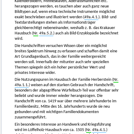
Kalenderbildern, Minnesklaven, Aderlassmännchen etc.
herangezogen werden, es tauchen aber auch ganz neue
Bildtypen auf, wenn etwa technische Instrumente möglichst
exakt beschrieben und illustriert werden (
49a.4.1.
). Bild- und
Textdarstellungen stehen als Informationsträger
gleichberechtigt nebeneinander, weshalb z. B. das Krakauer
Hausbuch (
Nr.
49a.5.2.
) auch als Bild-Enzyklopädie bezeichnet
wird.
Die Handschriften versuchen Wissen über ein möglichst
breites Spektrum hinweg zu erfassen und schaffen damit eine
Art Grundlagenbuch, das in der Familie weitergereicht
werden soll. Innerhalb der mitunter auch sehr speziellen
Themen spiegeln sich ein hoher persönlicher Wert und
privates Interesse wider.
Die Nutzungsspuren im Hausbuch der Familie Herberstein (
Nr.
49a.1.1.
) weisen auf den starken Gebrauch der Handschrift,
besonders der abgegriffene Würfelbuch-Teil war offenbar sehr
beliebt und wurde immer wieder herangezogen. Die
Handschrift von ca. 1419 war über mehrere Jahrhunderte im
Familienbesitz, Mitte des 16. Jahrhunderts wurde sie neu
gebunden und mit wichtigen Familiendokumenten
zusammengeführt.
Ein besonderes Interesse an Handwerk und Kriegsführung
wird im Löffelholz-Hausbuch von ca. 1505 (
Nr.
49a.4.1.
)