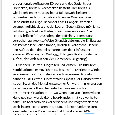
proportionale Aufbau des Körpers und des Gesichts aus
Dreiecken, Kreisen, Rechtecken besteht. Der Kreis als
wiederkehrendes Grundschema fällt sowohl bei den
Schwesterhandschriften als auch bei der Washingtoner
Handschrift ins Auge. Besonders das Erlanger Exemplar
veranschaulicht, dass alle denkbaren Gegenstände möglichst
vollständig erfasst und kategorisiert werden sollen. Alle
Handschriften (mit Ausnahme des
Löffelholz-Exemplars
)
versuchen auf gewisse Weise Grundstrukturen, die Einfluss auf
das menschliche Leben haben, bildlich zu veranschaulichen:
den Aufbau der Himmelssphären oder den Einfluss der
Planeten (Washington, Wolfegg, Erlangen, Krakau) oder den
Aufbau der Welt aus den vier Elementen (Augsburg).
3. Erkennen, Deuten, Eingreifen und Wissen: Die Bild-Text-
Kombinationen ermöglichen es, bestimmte Merkmale wieder
zu erkennen, richtig zu deuten und das eigene Handeln
danach auszurichten. Ein zentraler Aspekt aller Handschriften
ist der Bezug des Menschen zu seiner Umwelt. Immer werden
Ratschläge erteilt und festgehalten, wie man sich in
bestimmten Situationen – etwa wenn man von einem wilden
Hund gebissen wurde (
Löffelholz-Handschrift
) – zu verhalten
habe. Die Methodik des Vorhersehens und Prognostizierens
spielt in den Exemplaren in Krakau, Erlangen und
Augsburg
eine bedeutende Rolle. In den Bild-Enzyklopädien (
49a.5.
)