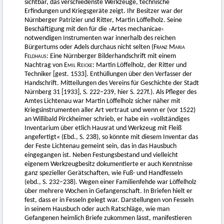
sichtbar, das verschiedenste Werkzeuge, technische
Erfindungen und Kriegsgeräte zeigt. Ihr Besitzer war der
Nürnberger Patrizier und Ritter, Martin Löffelholz. Seine
Beschäftigung mit den für die ›Artes mechanicae‹
notwendigen Instrumenten war innerhalb des reichen
Bürgertums oder Adels durchaus nicht selten (
Franz Maria
Feldhaus
: Eine Nürnberger Bilderhandschrift mit einem
Nachtrag von
Emil Reicke
: Martin Löffelholz, der Ritter und
Techniker [gest. 1533]. Enthüllungen über den Verfasser der
Handschrift. Mitteilungen des Vereins für Geschichte der Stadt
Nürnberg 31 [1933], S. 222–239, hier S. 227f.). Als Pfleger des
Amtes Lichtenau war Martin Löffelholz sicher näher mit
Kriegsinstrumenten aller Art vertraut und wenn er (vor 1522)
an Willibald Pirckheimer schrieb, er habe ein »vollständiges
Inventarium über etlich Hausrat und Werkzeug mit Fleiß
angefertigt« (Ebd., S. 238), so könnte mit diesem Inventar das
der Feste Lichtenau gemeint sein, das in das Hausbuch
eingegangen ist. Neben Festungsbestand und vielleicht
eigenem Werkzeugbesitz dokumentierte er auch Kenntnisse
ganz spezieller Gerätschaften, wie Fuß- und Handfesseln
(ebd., S. 232–238). Wegen einer Familienfehde war Löffelholz
über mehrere Wochen in Gefangenschaft. In Briefen hielt er
fest, dass er in Fesseln gelegt war. Darstellungen von Fesseln
in seinem Hausbuch oder auch Ratschläge, wie man
Gefangenen heimlich Briefe zukommen lässt, manifestieren