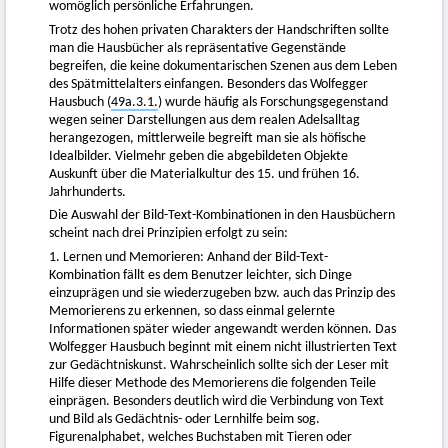
womöglich persönliche Erfahrungen.
Trotz des hohen privaten Charakters der Handschriften sollte
man die Hausbücher als repräsentative Gegenstände
begreifen, die keine dokumentarischen Szenen aus dem Leben
des Spätmittelalters einfangen. Besonders das Wolfegger
Hausbuch (
49a.3.1.
) wurde häufig als Forschungsgegenstand
wegen seiner Darstellungen aus dem realen Adelsalltag
herangezogen, mittlerweile begreift man sie als höfische
Idealbilder. Vielmehr geben die abgebildeten Objekte
Auskunft über die Materialkultur des 15. und frühen 16.
Jahrhunderts.
Die Auswahl der Bild-Text-Kombinationen in den Hausbüchern
scheint nach drei Prinzipien erfolgt zu sein:
1. Lernen und Memorieren: Anhand der Bild-Text-
Kombination fällt es dem Benutzer leichter, sich Dinge
einzuprägen und sie wiederzugeben bzw. auch das Prinzip des
Memorierens zu erkennen, so dass einmal gelernte
Informationen später wieder angewandt werden können. Das
Wolfegger Hausbuch beginnt mit einem nicht illustrierten Text
zur Gedächtniskunst. Wahrscheinlich sollte sich der Leser mit
Hilfe dieser Methode des Memorierens die folgenden Teile
einprägen. Besonders deutlich wird die Verbindung von Text
und Bild als Gedächtnis- oder Lernhilfe beim sog.
Figurenalphabet, welches Buchstaben mit Tieren oder