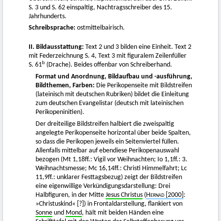
S. 3 und S. 62 einspaltig, Nachtragsschreiber des 15.
Jahrhunderts.
Schreibsprache:
ostmittelbairisch.
II. Bildausstattung:
Text 2 und 3 bilden eine Einheit. Text 2
mit Federzeichnung S. 4, Text 3 mit figuralem Zeilenfüller
b
S. 61
(Drache). Beides offenbar von Schreiberhand.
Format und Anordnung, Bildaufbau und -ausführung,
Bildthemen, Farben:
Die Perikopenseite mit Bildstreifen
(lateinisch mit deutschen Rubriken) bildet die Einleitung
zum deutschen Evangelistar (deutsch mit lateinischen
Perikopeninitien).
Der dreiteilige Bildstreifen halbiert die zweispaltig
angelegte Perikopenseite horizontal über beide Spalten,
so dass die Perikopen jeweils ein Seitenviertel füllen.
Allenfalls mittelbar auf ebendiese Perikopenauswahl
bezogen (Mt 1,18ff.: Vigil vor Weihnachten; Io 1,1ff.: 3.
Weihnachtsmesse; Mc 16,14ff.: Christi Himmelfahrt; Lc
11,9ff.: unklarer Festtagsbezug) zeigt der Bildstreifen
eine eigenwillige Verkündigungsdarstellung: Drei
Halbfiguren, in der Mitte
Jesus Christus
(
Hernad
[2000]
:
»Christuskind« [?]) in Frontaldarstellung, flankiert von
Sonne
und
Mond
, hält mit beiden Händen eine