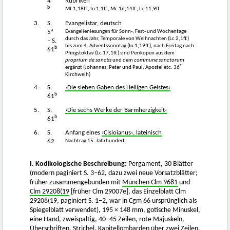
4
Rubriken
b
Mt 1,18ff., Io 1,1ff., Mc 16,14ff., Lc 11,9ff.
3.
S.
Evangelistar, deutsch
a
Evangelienlesungen für Sonn-, Fest- und Wochentage
5
durch das Jahr, Temporale von Weihnachten (Lc 2,1ff.)
– S.
bis zum 4. Adventssonntag (Io 1,19ff.), nach Freitag nach
b
61
Pfingstoktav (Lc 17,1ff.) sind Perikopen aus dem
proprium de sanctis
und dem
commune sanctorum
r
ergänzt (Johannes, Peter und Paul, Apostel etc. 36
Kirchweih)
4.
S.
›Die sieben Gaben des Heiligen Geistes‹
b
61
5.
S.
›Die sechs Werke der Barmherzigkeit‹
b
61
6.
S.
Anfang eines
›Cisioianus‹, lateinisch
Nachtrag 15. Jahrhundert
62
I. Kodikologische Beschreibung:
Pergament, 30 Blätter
(modern paginiert S. 3–62, dazu zwei neue Vorsatzblätter;
früher zusammengebunden mit
München Clm 9681
und
Clm 29208(19
[früher Clm 29007e], das Einzelblatt Clm
29208(19, paginiert S. 1–2, war in Cgm 66 ursprünglich als
Spiegelblatt verwendet), 195 × 148 mm, gotische Minuskel,
eine Hand, zweispaltig, 40–45 Zeilen, rote Majuskeln,
Überschriften, Strichel, Kapitellombarden über zwei Zeilen.