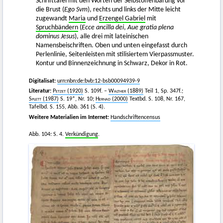
Schrifttafel mit den Worten der Selbstoffenbarung vor
die Brust (
Ego Svm
), rechts und links der Mitte leicht
zugewandt
Maria
und
Erzengel Gabriel
mit
Spruchbändern
(
Ecce ancilla dei
,
Aue gratia plena
dominus Jesus
), alle drei mit lateinischen
Namensbeischriften. Oben und unten eingefasst durch
Perlenlinie, Seitenleisten mit stilisiertem Vierpassmuster.
Kontur und Binnenzeichnung in Schwarz, Dekor in Rot.
Digitalisat:
urn:nbn:de:bvb:12-bsb00094939-9
Literatur:
Petzet
(1920)
S. 109f. –
Walther
(1889)
Teil 1, Sp. 347f.;
Splett
(1987)
S. 19*, Nr. 10;
Hernad
(2000)
Textbd. S. 108, Nr. 167,
Tafelbd. S. 155, Abb. 361 (S. 4).
Weitere Materialien im Internet:
Handschriftencensus
Abb. 104: S. 4.
Verkündigung
.