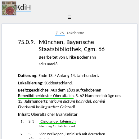
KdiH
☰
↑ 75.
Lektionare
75.0.9.
München, Bayerische
Staatsbibliothek, Cgm. 66
Bearbeitet von Ulrike Bodemann
KdiH-Band 8
Datierung:
Ende 13. / Anfang 14. Jahrhundert.
Lokalisierung:
Süddeutschland.
Besitzgeschichte:
Aus dem 1803 aufgehobenen
Benediktinerkloster Oberaltaich
. S. 62 Namenseinträge des
15. Jahrhunderts:
vlricum dictum hainndel
,
domini
Eberhardi heilingstetter Celerarii
.
Inhalt:
Oberaltaicher Evangelistar
1.
S. 3
›Cisioianus‹, lateinisch
Nachtrag 15. Jahrhundert
2.
S.
Vier Perikopen, lateinisch mit deutschen
a–