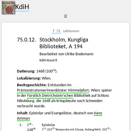
KdiH
☰
↑ 75.
Lektionare
75.0.12.
Stockholm, Kungliga
Biblioteket, A 194
Bearbeitet von Ulrike Bodemann
KdiH-Band 8
ra
Datierung:
1468 (330
).
Lokalisierung:
Wien.
Besitzgeschichte:
Entstanden im
Prämonstratenserinnenkloster Himmelpfort
, Wien; später
in der
Fürstlich Dietrichstein’schen
Bibliothek auf Schloss
Nikolsburg, die 1648 als Kriegsbeute nach Schweden
verbracht wurde.
Inhalt:
Epistolar und Evangelistar, deutsch von
Hans
Amman
ra
1.
1
–
Epistolar
rb
ra
rb
rb
1
–325
Temporale mit Glosse, Anfang fehlt; 325
–
338