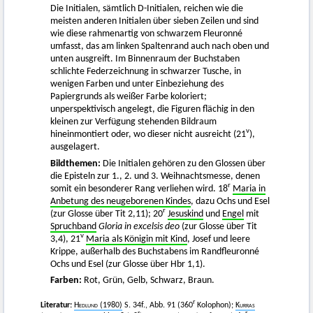
Die Initialen, sämtlich D-Initialen, reichen wie die
meisten anderen Initialen über sieben Zeilen und sind
wie diese rahmenartig von schwarzem Fleuronné
umfasst, das am linken Spaltenrand auch nach oben und
unten ausgreift. Im Binnenraum der Buchstaben
schlichte Federzeichnung in schwarzer Tusche, in
wenigen Farben und unter Einbeziehung des
Papiergrunds als weißer Farbe koloriert;
unperspektivisch angelegt, die Figuren flächig in den
kleinen zur Verfügung stehenden Bildraum
v
hineinmontiert oder, wo dieser nicht ausreicht (21
),
ausgelagert.
Bildthemen:
Die Initialen gehören zu den Glossen über
die Episteln zur 1., 2. und 3. Weihnachtsmesse, denen
r
somit ein besonderer Rang verliehen wird. 18
Maria in
Anbetung des neugeborenen Kindes
, dazu Ochs und Esel
r
(zur Glosse über Tit 2,11); 20
Jesuskind
und
Engel
mit
Spruchband
Gloria in excelsis deo
(zur Glosse über Tit
v
3,4), 21
Maria als Königin mit Kind
, Josef und leere
Krippe, außerhalb des Buchstabens im Randfleuronné
Ochs und Esel (zur Glosse über Hbr 1,1).
Farben:
Rot, Grün, Gelb, Schwarz, Braun.
r
Literatur:
Hedlund
(1980)
S. 34f., Abb. 91 (360
Kolophon);
Kurras