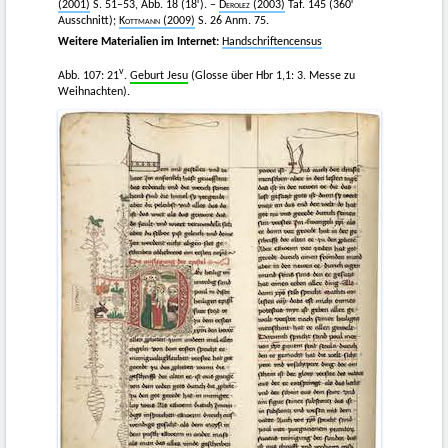
r
r
(2001)
S. 51–53, Abb. 18 (18
). –
Derolez
(2003)
Taf. 145 (360
Ausschnitt);
Kottmann
(2009)
S. 26 Anm. 75.
Weitere Materialien im Internet:
Handschriftencensus
v
Abb. 107: 21
.
Geburt Jesu
(Glosse über Hbr 1,1: 3. Messe zu
Weihnachten).