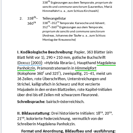
rb
338
Ergänzungen aus dem Temporale,
proprium de
sanctis
und
commune sanctorum
(Laurentius, Mariä
Himmelfahrt u. a., zum Schluss Kirchweih)
rb
2.
338
–
Teilevangelistar
ra
rb
ra
338
–352
Temporale: Karwoche und Advent;
360
ra
ra
352
–360
Ergänzungen aus dem Temporale,
proprium de sanctis
und
commune sanctorum
(Andreas, Johannes der Täufer u. a., zum Schluss
Montag der Kreuzwoche)
I. Kodikologische Beschreibung:
Papier, 363 Blätter (ein
Blatt fehlt vor 1), 290 × 210 mm, gotische Buchschrift
(
Derolez
[2003]
: »Hybrida libraria«), Haupthand
Magdalena
Panholczin
, Prämonstratenserin in
Himmelpfort
r
r
(Kolophone 360
und 325
), zweispaltig, 21–41, meist um
36 Zeilen, rote Überschriften, Unterstreichungen und
Strichel, kalligrafisch in Schwarz und Rot verzierte
Majuskeln in den ersten Blattzeilen, rote Kapitel-Initialen
über drei bis elf Zeilen mit schwarzem Fleuronné.
Schreibsprache:
bairisch-österreichisch.
ra
ra
II. Bildausstattung:
Drei historisierte Initialen: 18
, 20
,
va
21
, kolorierte Federzeichnung, vermutlich von der
Schreiberin Magdalena Panholczin.
Format und Anordnung, Bildaufbau und -ausführung: