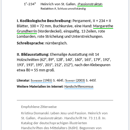
r
v
1
–234
Heinrich von St. Gallen,
›Passionstraktat‹
Redaktion A, Schluss unvollständig
I. Kodikologische Beschreibung:
Pergament, II + 234 + II
Blätter, 100 × 72 mm, Buchkursive, eine Hand:
Margarethe
Grundherrin
(Vorderdeckel), einspaltig, 13 Zeilen, rote
Lombarden, rote Strichelung und Unterstreichungen.
Schreibsprache:
nürnbergisch.
II. Bildausstattung:
Ehemalige Ausstattung mit 14
v
v
r
r
v
r
r
r
Holzschnitten (62
, 89
, 128
, 140
, 160
, 165
, 179
, 192
,
r
v
r
v
r
v
193
, 193
, 195
, 201
, 212
, 212
), nach den Klebespuren
etwa 80 × 55 mm groß.
Literatur:
Schneider
(1965)
S. 464f.;
Schmidt
(2003)
S. 445f.
Weitere Materialien im Internet:
Handschriftencensus
Empfohlene Zitierweise
Kristina Domanski: Leben Jesu und Passion. Heinrich von
St. Gallen, ›Passionstraktat‹. Handschrift Nr. 73.11.8. In:
Katalog der deutschsprachigen illustrierten
Handschriften des Mittelalters (KdiH). Begonnen von