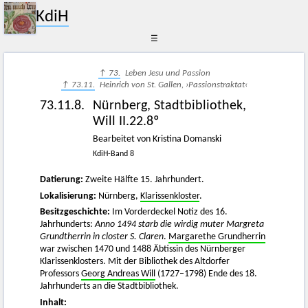
KdiH
☰
↑ 73.
Leben Jesu und Passion
↑ 73.11.
Heinrich von St. Gallen, ›Passionstraktat‹
73.11.8.
Nürnberg, Stadtbibliothek,
Will II.22.8º
Bearbeitet von Kristina Domanski
KdiH-Band 8
Datierung:
Zweite Hälfte 15. Jahrhundert.
Lokalisierung:
Nürnberg,
Klarissenkloster
.
Besitzgeschichte:
Im Vorderdeckel Notiz des 16.
Jahrhunderts:
Anno 1494 starb die wirdig muter Margreta
Grundtherrin in closter S. Claren
.
Margarethe Grundherrin
war zwischen 1470 und 1488 Äbtissin des Nürnberger
Klarissenklosters. Mit der Bibliothek des Altdorfer
Professors
Georg Andreas Will
(1727–1798) Ende des 18.
Jahrhunderts an die Stadtbibliothek.
Inhalt: