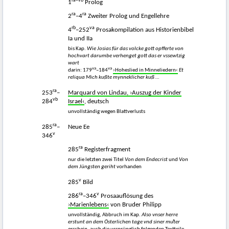
ra–vb
1
Prolog
ra
ra
2
–4
Zweiter Prolog und Engellehre
rb
va
4
–252
Prosakompilation aus Historienbibel
Ia und IIa
bis Kap.
Wie Josias für das volcke gott opfferte von
hochvart darumbe verhenget gott das er vssewtzig
wart
va
va
darin: 179
–184
›Hoheslied in Minneliedern‹
Et
reliqua Mich kußte mynneklicher kuß …
ra
253
–
Marquard von Lindau, ›Auszug der Kinder
vb
284
Israel‹
, deutsch
unvollständig wegen Blattverlusts
ra
285
–
Neue Ee
v
346
ra
285
Registerfragment
nur die letzten zwei Titel
Von dem Endecrist
und
Von
dem Jüngsten geriht
vorhanden
v
285
Bild
ra
v
286
–346
Prosaauflösung des
›Marienlebens‹
von Bruder Philipp
unvollständig, Abbruch im Kap.
Also vnser herre
erstunt an dem Österlichen tage vnd siner muͦter