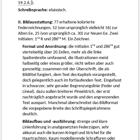
59.2.6.
]).
Schreibsprache:
elsässisch.
II. Bildausstattung:
77 erhaltene kolorierte
Federzeichnungen, 52 (von ursprünglich vielleicht 56) zur
Alten Ee, 25 (von ursprünglich ca. 30) zur Neuen Ee. Zwei
ra
ra
Initialen: 1
R und 286
M. Ein Zeichner.
ra
ra
Format und Anordnung:
die Initialen 1
und 286
gut
viertelseitig über 20 Zeilen, mehr als die linke
Spaltenbreite umfassend, die Illustrationen meist
halbseitig oder etwas größer, nicht selten aber auch
ganzseitig; zusammen mit der Überschrift, die als
Bildtitel fungiert, dem Text des Kapitels vorangestellt,
doch gelegentlich auch im fortlaufenden Text. Eingefasst
in schwarzer, sehr gerader Begrenzungslinie (Feder und
Lineal), dazu außen breiterer Pinselstrich, der erst
nachträglich angebracht wurde und den angrenzenden
Text ausspart. Manchmal überschreitet das Bildformat
die vorgegebene Breite des Schriftspiegelrahmens
deutlich.
Bildaufbau und -ausführung:
strenge und klare
Linienführung in unabgesetzten Federzügen, sehr
akkurat auch die kurzen Kringel und Strichel für die
Haartrachten. Kaum modellierende Schraffuren oder