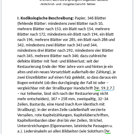
erschein,
auch die ursprünglich folgenden Textteile
›Antichrist‹ und ›Jüngstes Gericht‹ fehlen
I. Kodikologische Beschreibung:
Papier, 346 Blätter
(fehlende Blätter: mindestens zwei Blätter nach 10,
mehrere Blätter nach 153, ein Blatt nach 154, mehrere
Blätter nach 172, mindestens ein Blatt nach 194, ein Blatt
nach 196, mehrere Blätter vor 285, ein Blatt nach 286 und
342, mindestens zwei Blätter nach 343 und 344,
mindestens drei Blätter nach 292, mindestens vier Blätter
nach 345, mehrere Blätter nach 346; dazu zahlreiche
defekte Blätter mit Text- und Bildverlust; seit der
Restaurierung Ende der 90er Jahre vorn und hinten je ein
altes und ein neues Vorsatzblatt außerhalb der Zählung), je
zwei Einzelblätter auf einen Falz geklebt, so dass daraus ein
Bogen entsteht (ob dies durchgängig der Fall ist oder –
vergleichbar mit der Straßburger Handschrift [
Nr.
59.2.7.
]
– nur teilweise, lässt sich nach der Restaurierung nicht
mehr entscheiden), 367 × 258 mm, zweispaltig, 32–34
Zeilen, Bastarda, eine Hand (nach
Rapp
identisch mit
Straßburg), in der ersten Zeile cadellenhaft verzierte
Versalien, rote Kapitelzählungen, Kapitelüberschriften,
Kapitellombarden über drei bis vier Zeilen, Strichel,
Unterstreichungen (Eigennamen, lateinische Passagen u.
a.). Ledersinakeln an allen Bildseiten (wie Solothurn [
Nr.