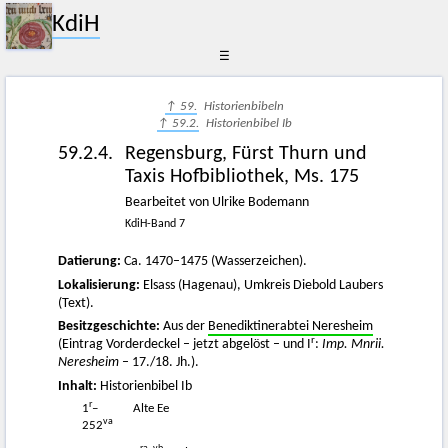
KdiH
☰
↑ 59.
Historienbibeln
↑ 59.2.
Historienbibel Ib
59.2.4.
Regensburg, Fürst Thurn und
Taxis Hofbibliothek, Ms. 175
Bearbeitet von Ulrike Bodemann
KdiH-Band 7
Datierung:
Ca. 1470–1475 (Wasserzeichen).
Lokalisierung:
Elsass (Hagenau), Umkreis Diebold Laubers
(Text).
Besitzgeschichte:
Aus der
Benediktinerabtei Neresheim
r
(Eintrag Vorderdeckel – jetzt abgelöst – und I
:
Imp. Mnrii.
Neresheim
– 17./18. Jh.).
Inhalt:
Historienbibel Ib
r
1
–
Alte Ee
va
252