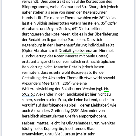
verwandt. Dies überträgt sich auf die Konzeption des
Bildprogramms, wobei Colmar und Straßburg sich jedoch
näher stehen als eine von ihnen der Regensburger
v
Handschrift. Für manche Themenwahlen wie 26
Ninias
v
lässt ein Bildnis seines toten Vaters herstellen, 35
Opfer
v
Abrahams und Segen Gottes, 69
Die Israeliten
durchqueren das Rote Meer, gibt es in der Überlieferung
der Redaktion Ib gar keine Parallelen. Dass sich
Regensburg in der Themenausführung individuell zeigt
(Opfer Abrahams mit
Dreifaltigkeitskreuz
am Himmel,
Durchquerung des Roten Meeres mit Säule Gottes),
erstaunt angesichts der vermutlich erst nachträglichen
Bebilderung nicht. Manche Details jedoch lassen
vermuten, dass es sehr wohl Bezüge gab: Bei der
Gestaltung der Alexander-Thematik etwa wirkt sowohl
v
Alexanders Meerfahrt ( 236
) wie eine
Weiterentwicklung der Solothurner Version (vgl.
Nr.
59.2.6.
; Alexander in der Tauchkugel ist hier nicht zu
sehen, sondern seine Frau, die Leine haltend, und – im
Vorgriff auf das folgende Kapitel – deren Liebhaber) wie
r
auch Alexanders Greifenflug (238
Alexander von
heraldisch akzentuierten Greifen emporgehoben).
Farben:
mattes, leicht ins Oliv gehendes Grün, weniger
häufig helles Kupfergrün, leuchtendes Blau,
Braunviolett, Grau (viel), Braun (meist sehr