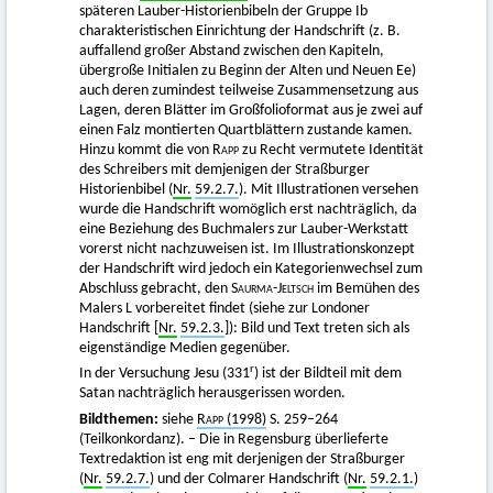
späteren Lauber-Historienbibeln der Gruppe Ib
charakteristischen Einrichtung der Handschrift (z. B.
auffallend großer Abstand zwischen den Kapiteln,
übergroße Initialen zu Beginn der Alten und Neuen Ee)
auch deren zumindest teilweise Zusammensetzung aus
Lagen, deren Blätter im Großfolioformat aus je zwei auf
einen Falz montierten Quartblättern zustande kamen.
Hinzu kommt die von
Rapp
zu Recht vermutete Identität
des Schreibers mit demjenigen der Straßburger
Historienbibel (
Nr.
59.2.7.
). Mit Illustrationen versehen
wurde die Handschrift womöglich erst nachträglich, da
eine Beziehung des Buchmalers zur Lauber-Werkstatt
vorerst nicht nachzuweisen ist. Im Illustrationskonzept
der Handschrift wird jedoch ein Kategorienwechsel zum
Abschluss gebracht, den
Saurma-Jeltsch
im Bemühen des
Malers L vorbereitet findet (siehe zur Londoner
Handschrift [
Nr.
59.2.3.
]): Bild und Text treten sich als
eigenständige Medien gegenüber.
r
In der Versuchung Jesu (331
) ist der Bildteil mit dem
Satan nachträglich herausgerissen worden.
Bildthemen:
siehe
Rapp
(1998)
S. 259–264
(Teilkonkordanz). – Die in Regensburg überlieferte
Textredaktion ist eng mit derjenigen der Straßburger
(
Nr.
59.2.7.
) und der Colmarer Handschrift (
Nr.
59.2.1.
)