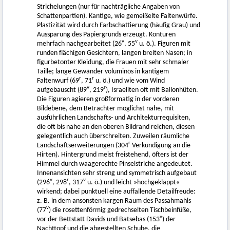
Strichelungen (nur für nachträgliche Angaben von
Schattenpartien). Kantige, wie gemeißelte Faltenwürfe.
Plastizität wird durch Farbschattierung (häufig Grau) und
Aussparung des Papiergrunds erzeugt. Konturen
v
v
mehrfach nachgearbeitet (26
, 55
u. ö.). Figuren mit
runden flächigen Gesichtern, langen breiten Nasen; in
figurbetonter Kleidung, die Frauen mit sehr schmaler
Taille; lange Gewänder voluminös in kantigem
r
r
Faltenwurf (69
, 71
u. ö.) und wie vom Wind
v
r
aufgebauscht (89
, 219
), Israeliten oft mit Ballonhüten.
Die Figuren agieren großformatig in der vorderen
Bildebene, dem Betrachter möglichst nahe, mit
ausführlichen Landschafts- und Architekturrequisiten,
die oft bis nahe an den oberen Bildrand reichen, diesen
gelegentlich auch überschreiten. Zuweilen räumliche
r
Landschaftserweiterungen (304
Verkündigung an die
Hirten). Hintergrund meist freistehend, öfters ist der
Himmel durch waagerechte Pinselstriche angedeutet.
Innenansichten sehr streng und symmetrisch aufgebaut
v
r
v
(296
, 298
, 317
u. ö.) und leicht »hochgeklappt«
wirkend; dabei punktuell eine auffallende Detailfreude:
z. B. in dem ansonsten kargen Raum des Passahmahls
v
(77
) die rosettenförmig gedrechselten Tischbeinfüße,
v
vor der Bettstatt Davids und Batsebas (153
) der
Nachttopf und die abgestellten Schuhe, die