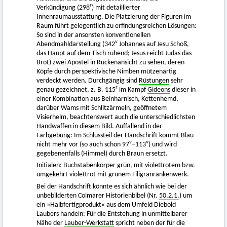
r
Verkündigung (298
) mit detaillierter
Innenraumausstattung. Die Platzierung der Figuren im
Raum führt gelegentlich zu erfindungsreichen Lösungen:
So sind in der ansonsten konventionellen
v
Abendmahldarstellung (342
Johannes auf Jesu Schoß,
das Haupt auf dem Tisch ruhend; Jesus reicht Judas das
Brot) zwei Apostel in Rückenansicht zu sehen, deren
Köpfe durch perspektivische Nimben mützenartig
verdeckt werden. Durchgängig sind
Rüstungen
sehr
r
genau gezeichnet, z. B. 115
im Kampf
Gideons
dieser in
einer Kombination aus Beinharnisch, Kettenhemd,
darüber Wams mit Schlitzärmeln, geöffnetem
Visierhelm, beachtenswert auch die unterschiedlichsten
Handwaffen in diesem Bild. Auffallend in der
Farbgebung: Im Schlussteil der Handschrift kommt Blau
v
v
nicht mehr vor (so auch schon 97
–113
) und wird
gegebenenfalls (Himmel) durch Braun ersetzt.
Initialen: Buchstabenkörper grün, mit violettrotem bzw.
umgekehrt violettrot mit grünem Filigranrankenwerk.
Bei der Handschrift könnte es sich ähnlich wie bei der
unbebilderten Colmarer Historienbibel (Nr.
50.2.1.
) um
ein »Halbfertigprodukt« aus dem Umfeld Diebold
Laubers handeln: Für die Entstehung in unmittelbarer
Nähe der
Lauber-Werkstatt
spricht neben der für die