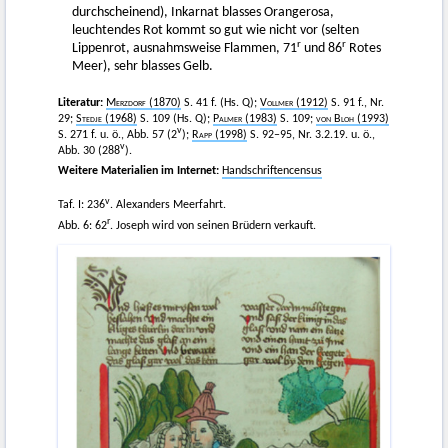
durchscheinend), Inkarnat blasses Orangerosa,
leuchtendes Rot kommt so gut wie nicht vor (selten
r
r
Lippenrot, ausnahmsweise Flammen, 71
und 86
Rotes
Meer), sehr blasses Gelb.
Literatur:
Merzdorf
(1870)
S. 41 f. (Hs. Q);
Vollmer
(1912)
S. 91 f., Nr.
29;
Stedje
(1968)
S. 109 (Hs. Q);
Palmer
(1983)
S. 109;
von Bloh
(1993)
v
S. 271 f. u. ö., Abb. 57 (2
);
Rapp
(1998)
S. 92–95, Nr. 3.2.19. u. ö.,
v
Abb. 30 (288
).
Weitere Materialien im Internet:
Handschriftencensus
v
Taf. I: 236
. Alexanders Meerfahrt.
r
Abb. 6: 62
. Joseph wird von seinen Brüdern verkauft.