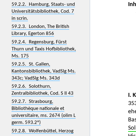
Inh
59.2.2. Hamburg, Staats- und
Universitätsbibliothek, Cod. 7
in scrin.
59.2.3. London, The British
Library, Egerton 856
59.2.4. Regensburg, Fürst
Thurn und Taxis Hofbibliothek,
Ms. 175
59.2.5. St. Gallen,
Kantonsbibliothek, VadSlg Ms.
343c; VadSlg Ms. 343d
59.2.6. Solothurn,
Zentralbibliothek, Cod. S II 43
I. 
59.2.7. Strasbourg,
35
Bibliothèque nationale et
ehe
universitaire, ms. 2674 (olim L
Ba
germ. 593.2º)
So
59.2.8. Wolfenbüttel, Herzog