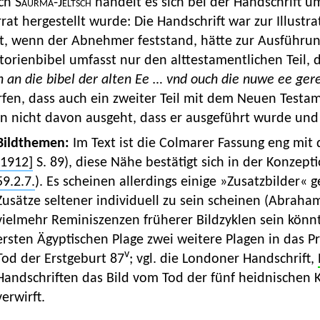
ch
Saurma-Jeltsch
handelt es sich bei der Handschrift u
rat hergestellt wurde: Die Handschrift war zur Illustr
st, wenn der Abnehmer feststand, hätte zur Ausführu
torienbibel umfasst nur den alttestamentlichen Teil, 
h an die bibel der alten Ee … vnd ouch die nuwe ee ger
rfen, dass auch ein zweiter Teil mit dem Neuen Test
 nicht davon ausgeht, dass er ausgeführt wurde und 
Bildthemen:
Im Text ist die Colmarer Fassung eng mit
[1912]
S. 89), diese Nähe bestätigt sich in der Konzep
59.2.7.
). Es scheinen allerdings einige »Zusatzbilder« 
Zusätze seltener individuell zu sein scheinen (Abraha
vielmehr Reminiszenzen früherer Bildzyklen sein könn
ersten Ägyptischen Plage zwei weitere Plagen in das P
v
Tod der Erstgeburt 87
; vgl. die Londoner Handschrift,
Handschriften das Bild vom Tod der fünf heidnischen 
verwirft.