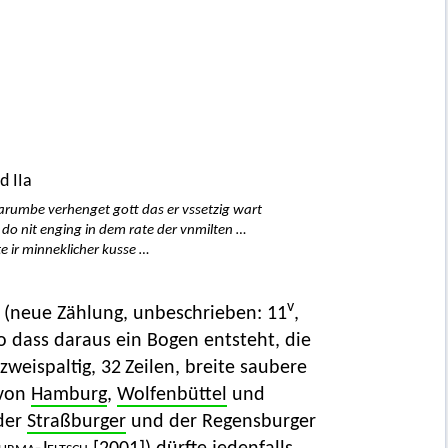
d IIa
darumbe verhenget gott das er vssetzig wart
r do nit enging in dem rate der vnmilten …
te ir minneklicher kusse …
v
r (neue Zählung, unbeschrieben: 11
,
 so dass daraus ein Bogen entsteht, die
weispaltig, 32 Zeilen, breite saubere
 von
Hamburg
,
Wolfenbüttel
und
 der
Straßburger
und der Regensburger