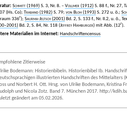
eratur:
Schmitt
(1969)
S. 3, Nr. 8. –
Vollmer
(1912)
S. 88 f., Nr. 27, T
107 (Hs. Co);
Traband
(1982)
S. 79;
von Bloh
(1993)
S. 272 u. ö.;
Sc
r
draum 336
);
Saurma-Jeltsch
(2001)
Bd. 2, S. 133 f., Nr. II.2, u. ö., T
r
00–2001)
Bd. 2, S. 84, Nr. 118 (
Jeffrey Hamburger
) mit Abb. (12
).
tere Materialien im Internet:
Handschriftencensus
mpfohlene Zitierweise
lrike Bodemann: Historienbibeln. Historienbibel Ib. Handschrift
eutschsprachigen illustrierten Handschriften des Mittelalters
oss und Norbert H. Ott. Hrsg. von Ulrike Bodemann, Kristina 
udolph und Nicola Zotz. Band 7. München 2017. http://kdih.
uletzt geändert am 05.02.2026.