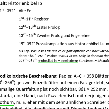
alt:
Historienbibel Ib
ra
v
1
–352
Alte Ee
ra
rb
1
–11
Register
ra
vb
12
–13
Erster Prolog
vb
rb
13
–15
Zweiter Prolog und Engellehre
v
v
15
–352
Prosakompilation aus Historienbibel Ia un
bis Kap.
Wie Josias fúr das volck gott opfferte von hochvart 
ra
ra
darin: 184
–261
Psalter
Beatus vir etc. Selig ist der man de
rb
rb
276
–281
›Hoheslied in Minneliedern‹
Et reliqua. Mich kuß
Kodikologische Beschreibung:
Papier, A–C + 358 Blätte
r
v
3
–358
), je zwei Einzelblätter auf einen Falz geklebt,
malige Quartfaltung ist noch sichtbar, 361 × 252 mm, z
starda, eine Hand, nach
Rapp
identisch mit derjenigen
lothurn
, m. E. eher mit dem sehr ähnlichen Schreiber