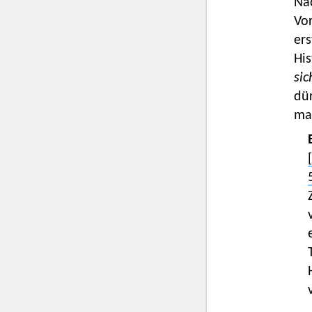
Na
Vor
er
His
sic
dü
man