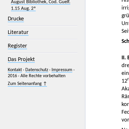
His
August Bibliothek, Cod. Guelf.
irr
1.15 Aug. 2º
grü
Drucke
Unt
Sei
Literatur
Sc
Register
II.
Das Projekt
dre
Kontakt
·
Datenschutz
·
Impressum
·
ein
2016 · Alle Rechte vorbehalten
12
Zum Seitenanfang ↑
Aka
Rän
kor
Fe
vo