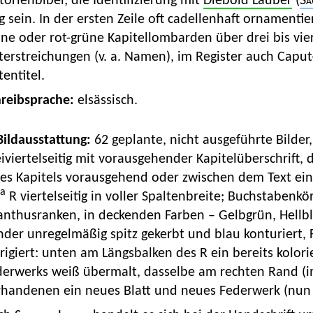
torienbibel; die Identifizierung mit
Diebold Lauber
(
Sa
ig sein. In der ersten Zeile oft cadellenhaft ornamentie
ne oder rot-grüne Kapitellombarden über drei bis vier 
erstreichungen (v. a. Namen), im Register auch Caput
tentitel.
hreibsprache:
elsässisch.
 Bildausstattung:
62 geplante, nicht ausgeführte Bilder,
iviertelseitig mit vorausgehender Kapitelüberschrift, d
es Kapitels vorausgehend oder zwischen dem Text einge
ra
R viertelseitig in voller Spaltenbreite; Buchstaben
nthusranken, in deckenden Farben – Gelbgrün, Hellblau
der unregelmäßig spitz gekerbt und blau konturiert, 
rigiert: unten am Längsbalken des R ein bereits kolori
derwerks weiß übermalt, dasselbe am rechten Rand (i
rhandenen ein neues Blatt und neues Federwerk (nun i