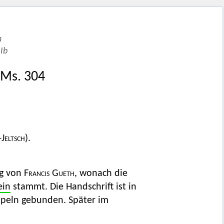
n
Ib
 Ms. 304
Jeltsch
).
g von
Francis Gueth,
wonach die
ein
stammt. Die Handschrift ist in
mpeln gebunden. Später im