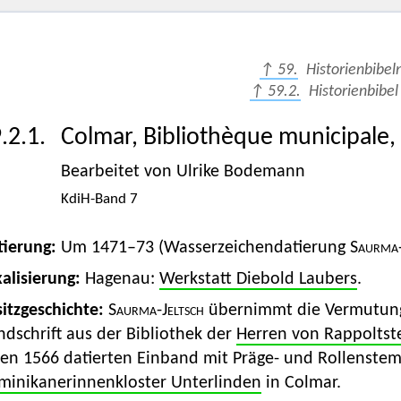
↑ 59.
Historienbibel
↑ 59.2.
Historienbibel 
.2.1.
Colmar, Bibliothèque municipale,
Bearbeitet von Ulrike Bodemann
KdiH-Band 7
tierung:
Um 1471–73 (Wasserzeichendatierung
Saurma-
alisierung:
Hagenau:
Werkstatt Diebold Laubers
.
itzgeschichte:
Saurma-Jeltsch
übernimmt die Vermutun
dschrift aus der Bibliothek der
Herren von Rappoltst
nen 1566 datierten Einband mit Präge- und Rollenste
minikanerinnenkloster Unterlinden
in Colmar.