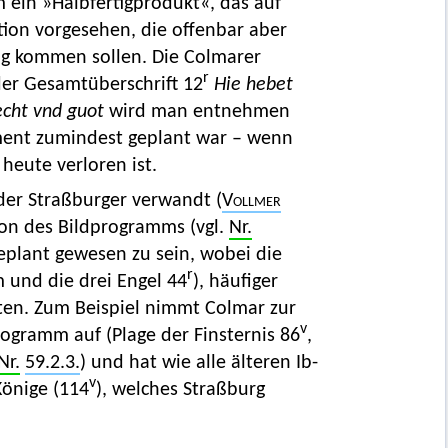
m ein »Halbfertigprodukt«, das auf
ation vorgesehen, die offenbar aber
ng kommen sollen. Die Colmarer
r
der Gesamtüberschrift 12
Hie hebet
echt vnd guot
wird man entnehmen
ament zumindest geplant war – wenn
heute verloren ist.
 der Straßburger verwandt (
Vollmer
tion des Bildprogramms (vgl.
Nr.
geplant gewesen zu sein, wobei die
r
m und die drei Engel 44
), häufiger
ten. Zum Beispiel nimmt Colmar zur
v
rogramm auf (Plage der Finsternis 86
,
Nr.
59.2.3.
) und hat wie alle älteren Ib-
v
Könige (114
), welches Straßburg