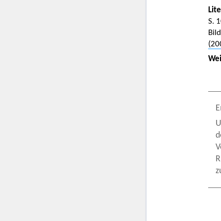
Lit
S. 
Bil
(20
Wei
E
U
d
V
R
z