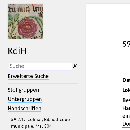
59
KdiH
🔎︎
_
(der Unterstrich) ist Platzhalter für
Erweiterte Suche
genau ein Zeichen.
Da
%
(das Prozentzeichen) ist Platzhalter
Stoffgruppen
Lok
für kein, ein oder mehr als ein
Zeichen.
Untergruppen
Bes
Han
Handschriften
ei
59.2.1. Colmar, Bibliothèque
Do
municipale, Ms. 304