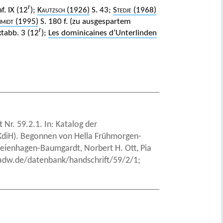
r
af. IX (12
);
Kautzsch
(1926)
S. 43;
Stedje
(1968)
hmidt
(1995)
S. 180 f. (zu ausgespartem
r
extabb. 3 (12
);
Les dominicaines d’Unterlinden
 Nr. 59.2.1. In: Katalog der
 (KdiH). Begonnen von Hella Frühmorgen-
Freienhagen-Baumgardt, Norbert H. Ott, Pia
badw.de/datenbank/handschrift/59/2/1;