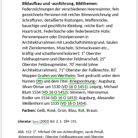
Bildaufbau und -ausführung, Bildthemen:
Federzeichnungen der verschiedenen Heeresämter, fein
gezeichnete Personen mit reicher Binnenzeichnung und
Schraffuren, detaillierte Rüstungen, Waffenröcke,
bauschige und geschlitzte Kleidung, reiche Bart- und
Haartracht, Federbüsche oder federbesetzte Hüte;
Personenpaare oder Einzelpersonen in
Architekturrahmen mit Landschaftshintergrund, Säulen
mit Zierelementen, Muscheln, Schmuckvasen etc.,
v
kräftig und schattierend koloriert; 1
Oberster
v
Feldhauptmann und Oberster Feldmarschall, 25
r
Oberster Feldzeugmeister, 70
Herold (ohne
v
r
Architekturrahmen), 71
Oberster der Fußknechte, 85
Wappen
Grafen von Wertheim
; Text gedruckt unter dem
Namen
Otts
und dem Titel
›Kriegsordnung‹
: Augsburg,
Silvan Otmar um 1530 (
VD 16 O 1451
); Leipzig, Michael
Blum 1534 (
VD 16 O 1452
); Simmern, Hieronymus
Rodler um 1534 (
VD 16 O 1453
); Augsburg, Alexander
Weißenhorn um 1535 (
VD 16 O 1454
).
Farben:
Gelb, Rosé, Grün, Blau, Rot, Braun.
Literatur:
Leng
(2002)
Bd. 2, S. 189–191.
v
Abb. 152: 1
. Michael Ott von Achterdingen, Jacob Preuß,
›Kriegsregiment‹: Oberster Feldhauptmann und Oberster