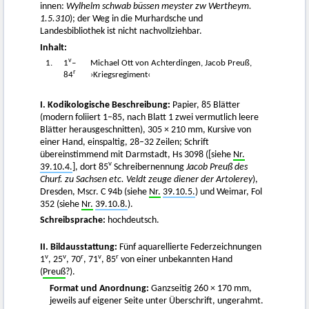
innen:
Wylhelm schwab büssen meyster zw Wertheym.
1.5.310
); der Weg in die Murhardsche und
Landesbibliothek ist nicht nachvollziehbar.
Inhalt:
v
1.
1
–
Michael Ott von Achterdingen, Jacob Preuß,
r
84
›Kriegsregiment‹
I. Kodikologische Beschreibung:
Papier, 85 Blätter
(modern foliiert 1–85, nach Blatt 1 zwei vermutlich leere
Blätter herausgeschnitten), 305 × 210 mm, Kursive von
einer Hand, einspaltig, 28–32 Zeilen; Schrift
übereinstimmend mit Darmstadt, Hs 3098 ([siehe
Nr.
v
39.10.4.
], dort 85
Schreibernennung
Jacob Preuß des
Churf. zu Sachsen etc. Veldt zeuge diener der Artolerey
),
Dresden, Mscr. C 94b (siehe
Nr.
39.10.5.
) und Weimar, Fol
352 (siehe
Nr.
39.10.8.
).
Schreibsprache:
hochdeutsch.
II. Bildausstattung:
Fünf aquarellierte Federzeichnungen
v
v
r
v
r
1
, 25
, 70
, 71
, 85
von einer unbekannten Hand
(
Preuß
?).
Format und Anordnung:
Ganzseitig 260 × 170 mm,
jeweils auf eigener Seite unter Überschrift, ungerahmt.