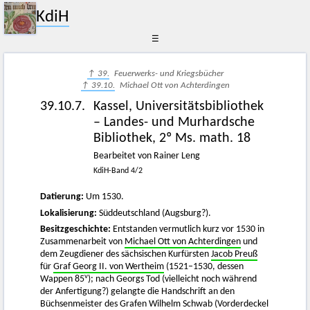
KdiH
☰
↑ 39.
Feuerwerks- und Kriegsbücher
↑ 39.10.
Michael Ott von Achterdingen
39.10.7.
Kassel, Universitätsbibliothek
– Landes- und Murhardsche
Bibliothek, 2º Ms. math. 18
Bearbeitet von Rainer Leng
KdiH-Band 4/2
Datierung:
Um 1530.
Lokalisierung:
Süddeutschland (Augsburg?).
Besitzgeschichte:
Entstanden vermutlich kurz vor 1530 in
Zusammenarbeit von
Michael Ott von Achterdingen
und
dem Zeugdiener des sächsischen Kurfürsten
Jacob Preuß
für
Graf Georg II. von Wertheim
(1521–1530, dessen
v
Wappen 85
); nach Georgs Tod (vielleicht noch während
der Anfertigung?) gelangte die Handschrift an den
Büchsenmeister des Grafen Wilhelm Schwab (Vorderdeckel