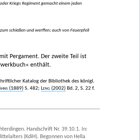
n oder Kriegs Regiment gemacht einem jeden
 zum schießen und werffen; auch von Feuerpfeil
it Pergament. Der zweite Teil ist
rwerkbuch« enthält.
iftlicher Katalog der Bibliothek des königl.
ähns
(1889)
S. 482;
Leng
(2002)
Bd. 2, S. 22 f.
terdingen. Handschrift Nr. 39.10.1. In:
ittelalters (KdiH). Begonnen von Hella