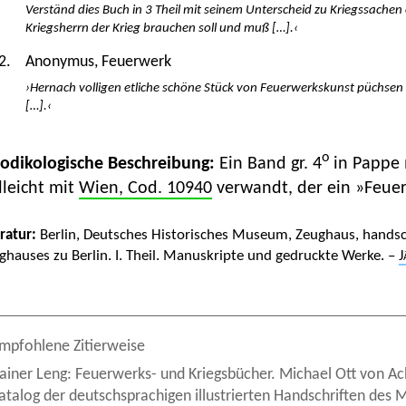
Verständ dies Buch in 3 Theil mit seinem Unterscheid zu Kriegssache
Kriegsherrn der Krieg brauchen soll und muß […].‹
2.
Anonymus, Feuerwerk
›Hernach volligen etliche schöne Stück von Feuerwerkskunst püchsen
[…].‹
o
Kodikologische Beschreibung:
Ein Band gr. 4
in Pappe m
lleicht mit
Wien, Cod. 10940
verwandt, der ein »Feue
eratur:
Berlin, Deutsches Historisches Museum, Zeughaus, handschr
ghauses zu Berlin. I. Theil. Manuskripte und gedruckte Werke. –
J
mpfohlene Zitierweise
ainer Leng: Feuerwerks- und Kriegsbücher. Michael Ott von Ach
atalog der deutschsprachigen illustrierten Handschriften des M