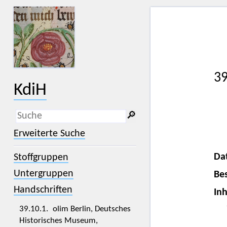
39
KdiH
🔎︎
_
(der Unterstrich) ist Platzhalter für
Erweiterte Suche
genau ein Zeichen.
%
(das Prozentzeichen) ist Platzhalter
Da
Stoffgruppen
für kein, ein oder mehr als ein
Zeichen.
Untergruppen
Bes
Handschriften
Inh
39.10.1. olim Berlin, Deutsches
Historisches Museum,