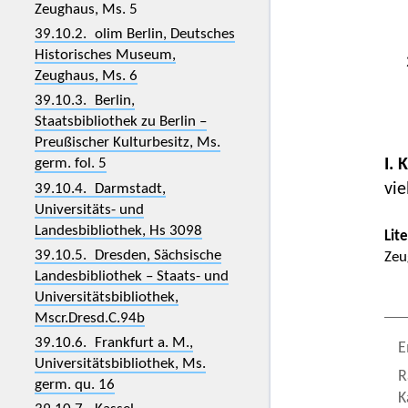
Zeughaus, Ms. 5
39.10.2. olim Berlin, Deutsches
Historisches Museum,
Zeughaus, Ms. 6
39.10.3. Berlin,
Staatsbibliothek zu Berlin –
Preußischer Kulturbesitz, Ms.
germ. fol. 5
I. 
vie
39.10.4. Darmstadt,
Universitäts- und
Landesbibliothek, Hs 3098
Lit
39.10.5. Dresden, Sächsische
Zeu
Landesbibliothek – Staats- und
Universitätsbibliothek,
Mscr.Dresd.C.94b
39.10.6. Frankfurt a. M.,
E
Universitätsbibliothek, Ms.
R
germ. qu. 16
K