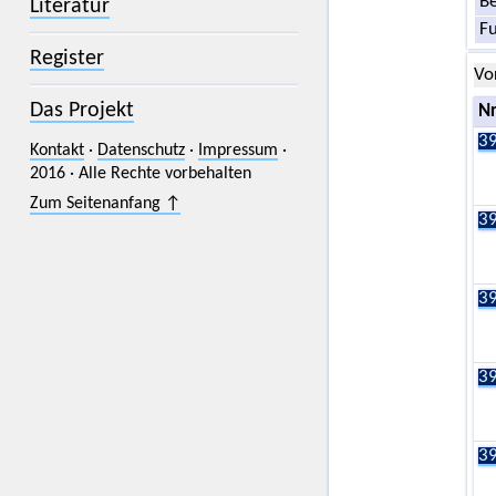
Be
Literatur
F
Register
Vo
Das Projekt
Nr
39
Kontakt
·
Datenschutz
·
Impressum
·
2016 · Alle Rechte vorbehalten
Zum Seitenanfang ↑
39
39
39
39