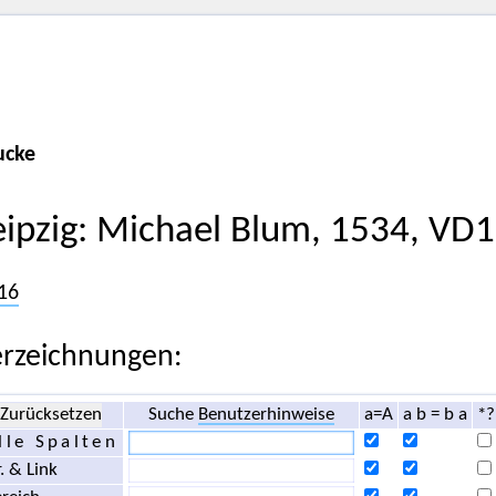
ucke
eipzig: Michael Blum, 1534, VD
16
rzeichnungen:
Zurücksetzen
Suche
Benutzerhinweise
a=A
a b = b a
*?
lle Spalten
. & Link