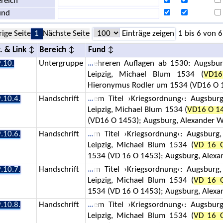
reich
und
rige Seite
1
Nächste Seite
Einträge zeigen
1 bis 6 von 6
. & Link
Bereich
Fund
.10.
Untergruppe
ehreren Auflagen ab 1530: Augsbu
Leipzig, Michael Blum 1534 (
VD1
Hieronymus Rodler um 1534 (VD16 O 14
.10.4.
Handschrift
em Titel ›Kriegsordnung‹: Augsbu
Leipzig, Michael Blum 1534 (
VD16 O 1
(VD16 O 1453); Augsburg, Alexander
.10.6.
Handschrift
m Titel ›Kriegsordnung‹: Augsbur
Leipzig, Michael Blum 1534 (
VD 16 
1534 (VD 16 O 1453); Augsburg, Alex
.10.7.
Handschrift
m Titel ›Kriegsordnung‹: Augsbur
Leipzig, Michael Blum 1534 (
VD 16 
1534 (VD 16 O 1453); Augsburg, Alex
.10.8.
Handschrift
em Titel ›Kriegsordnung‹: Augsbu
Leipzig, Michael Blum 1534 (
VD 16 