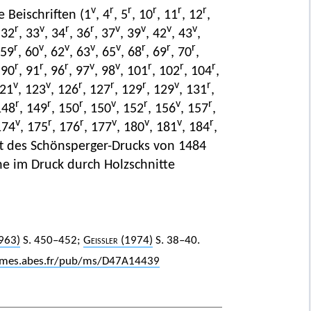
v
r
r
r
r
r
e Beischriften (1
, 4
, 5
, 10
, 11
, 12
,
r
v
r
r
v
v
v
v
 32
, 33
, 34
, 36
, 37
, 39
, 42
, 43
,
r
v
v
v
v
r
r
r
 59
, 60
, 62
, 63
, 65
, 68
, 69
, 70
,
r
r
r
v
v
r
r
r
 90
, 91
, 96
, 97
, 98
, 101
, 102
, 104
,
v
v
r
r
r
v
r
121
, 123
, 126
, 127
, 129
, 129
, 131
,
r
r
r
v
r
v
r
148
, 149
, 150
, 150
, 152
, 156
, 157
,
v
r
r
v
v
v
r
174
, 175
, 176
, 177
, 180
, 181
, 184
,
ft des Schönsperger-Drucks von 1484
he im Druck durch Holzschnitte
963)
S. 450–452;
Geissler
(1974)
S. 38–40.
lames.abes.fr/pub/ms/D47A14439