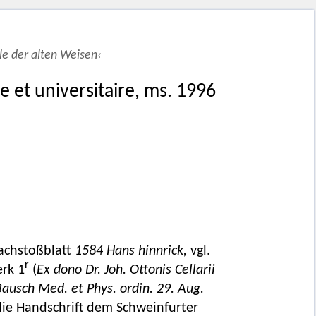
le der alten Weisen‹
e et universitaire, ms. 1996
achstoßblatt
1584 Hans hinnrick,
vgl.
r
rk 1
(
Ex dono Dr. Joh. Ottonis Cellarii
Bausch Med. et Phys. ordin. 29. Aug.
die Handschrift dem Schweinfurter