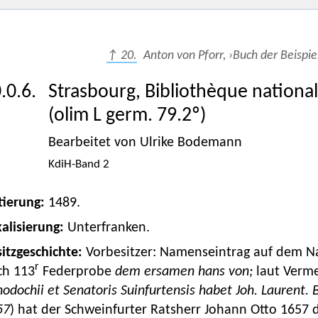
↑ 20.
Anton von Pforr, ›Buch der Beispie
.0.6.
Strasbourg, Bibliothèque national
(olim L germ. 79.2º)
Bearbeitet von Ulrike Bodemann
KdiH-Band 2
tierung:
1489.
alisierung:
Unterfranken.
itzgeschichte:
Vorbesitzer: Namenseintrag auf dem N
r
ch 113
Federprobe
dem ersamen hans von;
laut Verme
odochii et Senatoris Suinfurtensis habet Joh. Laurent. 
57
) hat der Schweinfurter Ratsherr Johann Otto 1657 