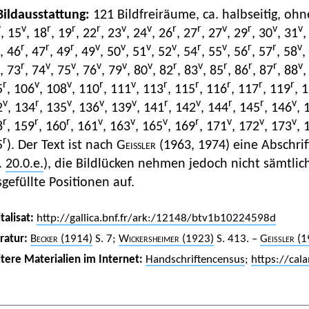
 Bildausstattung:
121 Bildfreiräume, ca. halbseitig, ohn
v
v
r
r
r
v
v
r
r
v
r
v
v
, 15
, 18
, 19
, 22
, 23
, 24
, 26
, 27
, 27
, 29
, 30
, 31
,
r
r
r
v
v
v
v
r
v
r
r
v
, 46
, 47
, 49
, 49
, 50
, 51
, 52
, 54
, 55
, 56
, 57
, 58
,
r
v
v
v
v
v
r
v
r
r
r
v
, 73
, 74
, 75
, 76
, 79
, 80
, 82
, 83
, 85
, 86
, 87
, 88
,
r
v
v
r
v
r
r
r
r
r
5
, 106
, 108
, 110
, 111
, 113
, 115
, 116
, 117
, 119
, 
v
r
v
v
v
r
v
r
r
v
2
, 134
, 135
, 136
, 139
, 141
, 142
, 144
, 145
, 146
, 
r
r
r
v
v
v
r
v
v
v
8
, 159
, 160
, 161
, 163
, 165
, 169
, 171
, 172
, 173
, 
r
5
). Der Text ist nach
Geissler
(1963, 1974) eine Abschri
.
20.0.e.
), die Bildlücken nehmen jedoch nicht sämtlic
gefüllte Positionen auf.
talisat:
http://gallica.bnf.fr/ark:/12148/btv1b10224598d
eratur:
Becker
(1914)
S. 7;
Wickersheimer
(1923)
S. 413. –
Geissler
(1
tere Materialien im Internet:
Handschriftencensus
;
https://ca