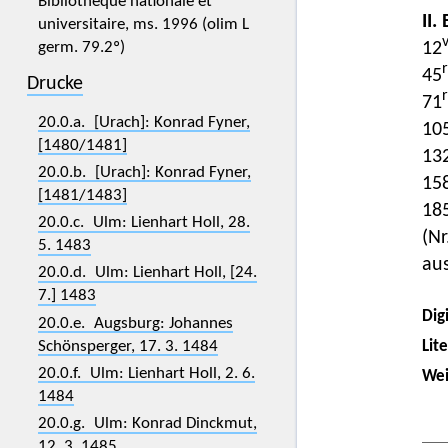
Bibliothèque nationale et
II.
universitaire, ms. 1996 (olim L
germ. 79.2º)
12
r
45
Drucke
r
71
20.0.a. [Urach]: Konrad Fyner,
10
[1480/1481]
13
20.0.b. [Urach]: Konrad Fyner,
15
[1481/1483]
18
20.0.c. Ulm: Lienhart Holl, 28.
(Nr
5. 1483
aus
20.0.d. Ulm: Lienhart Holl, [24.
7.] 1483
Digi
20.0.e. Augsburg: Johannes
Schönsperger, 17. 3. 1484
Lit
20.0.f. Ulm: Lienhart Holl, 2. 6.
Wei
1484
20.0.g. Ulm: Konrad Dinckmut,
12. 3. 1485