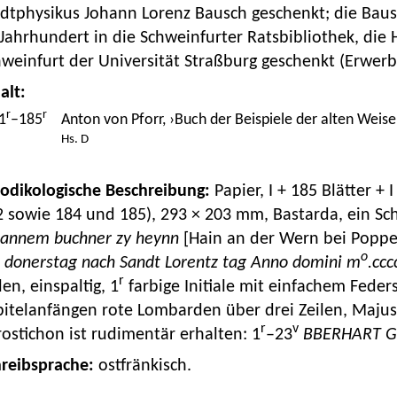
adtphysikus Johann Lorenz Bausch geschenkt; die Ba
Jahrhundert in die Schweinfurter Ratsbibliothek, die
weinfurt der Universität Straßburg geschenkt (Erwerbs
alt:
r
r
1
–185
Anton von Pforr, ›Buch der Beispiele der alten Weise
Hs. D
Kodikologische Beschreibung:
Papier, I + 185 Blätter + 
 sowie 184 und 185), 293 × 203 mm, Bastarda, ein Sch
hannem buchner zy heynn
[Hain an der Wern bei Popp
o
 donerstag nach Sandt Lorentz tag Anno domini m
.ccc
r
len, einspaltig, 1
farbige Initiale mit einfachem Feder
itelanfängen rote Lombarden über drei Zeilen, Majuske
r
v
ostichon ist rudimentär erhalten: 1
–23
BBERHART G
hreibsprache:
ostfränkisch.