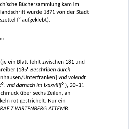
usch’sche Büchersammlung kam im
 Handschrift wurde 1871 von der Stadt
v
zettel I
aufgeklebt).
n‹
I (je ein Blatt fehlt zwischen 181 und
r
reiber (185
Beschriben durch
enhausen/Unterfranken]
vnd volendt
o
o
c
. vnd darnach Im lxxxviiij
), 30–31
schmuck über sechs Zeilen, an
ln rot gestrichelt. Nur ein
RAF Z WIRTENBERG ATTEMB.