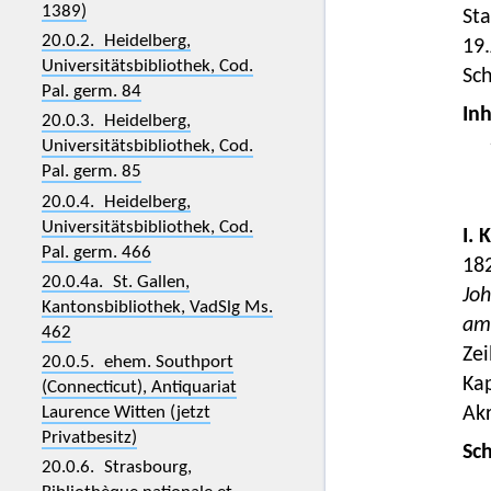
1389)
St
20.0.2. Heidelberg,
19.
Universitätsbibliothek, Cod.
Sch
Pal. germ. 84
Inh
20.0.3. Heidelberg,
Universitätsbibliothek, Cod.
Pal. germ. 85
20.0.4. Heidelberg,
Universitätsbibliothek, Cod.
I. 
Pal. germ. 466
182
20.0.4a. St. Gallen,
Jo
Kantonsbibliothek, VadSlg Ms.
am
462
Zei
20.0.5. ehem. Southport
Kap
(Connecticut), Antiquariat
Laurence Witten (jetzt
Akr
Privatbesitz)
Sc
20.0.6. Strasbourg,