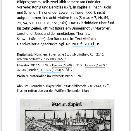
Bildprogramm Holls zwei Bildthemen: am Ende der
v
Vorrede: König und Berozias (IX
), in Kapitel II (nach Fuchs
r
und Schelle): Thronender Löwe mit Tieren (XXI
); nicht
aufgenommen sind acht Motive Holls (
Schramm
7, Nr. 59,
71, 94, 97, 111, 131, 151, 161). Dazu Zierinitialen über fünf
bis zehn Zeilen, oft mit figuralem Binnenmotiv (Märtyrer,
Jagdhund, Jesus und der ungläubige Thomas,
Schwertkämpfer). Am Rand und im Text vielfach
Handweiser eingedruckt. Vgl. Nr.
20.0.f.
,
20.0.i.
–n.
Digitalisat:
München, Bayerische Staatsbibliothek, Rar. 2143:
urn:nbn:de:bvb:12-bsb00005366-9
Literatur:
VD 16 J 378. –
Holland
(1860)
S. 210f.;
Geissler
(1967)
S.
32–34 (Druck h);
Geissler
(1974)
S. 68–73.
Weitere Materialien im Internet:
VD16 J 378
v
Abb. 195: München, Bayerische Staatsbibliothek, Rar. 2143, XVI
.
Fischer retten den vor den Wölfen fliehenden Mann.