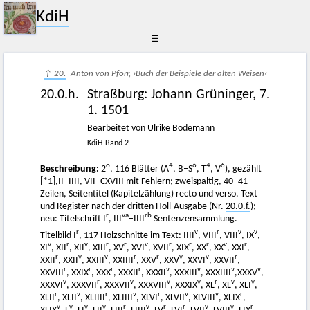
KdiH
☰
↑ 20.
Anton von Pforr, ›Buch der Beispiele der alten Weisen‹
20.0.h.
Straßburg
:
Johann Grüninger
,
7.
1. 1501
Bearbeitet von Ulrike Bodemann
KdiH-Band 2
o
4
6
4
6
Beschreibung:
2
, 116 Blätter (A
, B–S
, T
, V
), gezählt
[*1],II–IIII, VII–CXVIII mit Fehlern; zweispaltig, 40–41
Zeilen, Seitentitel (Kapitelzählung) recto und verso. Text
und Register nach der dritten Holl-Ausgabe (Nr.
20.0.f.
);
r
va
rb
neu: Titelschrift I
, III
–IIII
Sentenzensammlung.
r
v
r
v
v
Titelbild I
, 117 Holzschnitte im Text: IIII
, VIII
, VIII
, IX
,
v
r
v
r
r
v
r
r
r
v
r
XI
, XII
, XII
, XIII
, XV
, XVI
, XVII
, XIX
, XX
, XX
, XXI
,
r
v
v
r
r
v
v
r
XXII
, XXII
, XXIII
, XXIIII
, XXV
, XXV
, XXVI
, XXVII
,
r
r
r
r
v
v
v
v
XXVIII
, XXIX
, XXX
, XXXII
, XXXII
, XXXIII
, XXXIIII
,XXXV
,
v
r
v
v
v
r
v
v
XXXVI
, XXXVII
, XXXVII
, XXXVIII
, XXXIX
, XL
, XL
, XLI
,
r
v
r
v
r
v
v
r
XLII
, XLII
, XLIIII
, XLIIII
, XLVI
, XLVII
, XLVIII
, XLIX
,
v
v
v
v
r
v
r
r
v
v
r