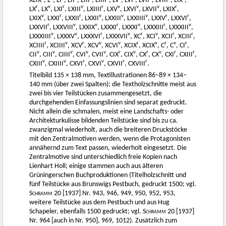
XLIX
, L
, LI
, LII
, LIII
, LIIII
, LV
, LVI
, LVII
, LVIII
, LIX
,
r
v
r
v
r
v
v
v
r
LX
, LX
, LXI
, LXIII
, LXIIII
, LXV
, LXVI
, LXVII
, LXIX
,
v
r
r
v
v
v
r
r
LXIX
, LXXI
, LXXII
, LXXII
, LXXIII
, LXXIIII
, LXXV
, LXXVI
,
r
v
v
r
v
r
v
LXXVII
, LXXVIII
, LXXIX
, LXXXI
, LXXXI
, LXXXIII
, LXXXIII
,
v
v
r
v
r
v
r
r
LXXXIIII
, LXXXV
, LXXXVI
, LXXXVII
, XC
, XCI
, XCII
, XCIII
,
r
v
r
v
v
r
v
r
v
r
XCIIII
, XCIIII
, XCV
, XCV
, XCVI
, XCIX
, XCIX
, C
, C
, CI
,
v
v
v
v
v
r
v
r
v
r
r
CII
, CIII
, CIIII
, CVI
, CVII
, CIX
, CIX
, CX
, CX
, CXI
, CXIII
,
v
v
r
v
r
r
CXIII
, CXIIII
, CXVI
, CXVI
, CXVII
, CXVIII
.
Titelbild 135 × 138 mm, Textillustrationen 86–89 × 134–
140 mm (über zwei Spalten); die Textholzschnitte meist aus
zwei bis vier Teilstücken zusammengesetzt, die
durchgehenden Einfassungslinien sind separat gedruckt.
Nicht allein die schmalen, meist eine Landschafts- oder
Architekturkulisse bildenden Teilstücke sind bis zu ca.
zwanzigmal wiederholt, auch die breiteren Druckstöcke
mit den Zentralmotiven werden, wenn die Protagonisten
annähernd zum Text passen, wiederholt eingesetzt. Die
Zentralmotive sind unterschiedlich freie Kopien nach
Lienhart Holl; einige stammen auch aus älteren
Grüningerschen Buchproduktionen (Titelholzschnitt und
fünf Teilstücke aus Brunswigs Pestbuch, gedruckt 1500; vgl.
Schramm
20 [1937] Nr. 943, 946, 949, 950, 952, 953,
weitere Teilstücke aus dem Pestbuch und aus Hug
Schapeler, ebenfalls 1500 gedruckt; vgl.
Schramm
20 [1937]
Nr. 964 [auch in Nr. 950], 969, 1012). Zusätzlich zum