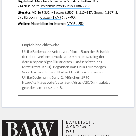
Digitalisat:
München, Bayerische Staatsbibliothek, Rar.
2147#Beibd.2:
urn:nbn:de:bvb:12-bsb00084368-3
Literatur:
VD 16 J 382. –
Holland
(1860)
S. 213–217;
Geissler
(1967)
S.
39f. (Druck m);
Geissler
(1974)
S. 87–90.
Weitere Materialien im Internet:
VD16 J 382
Empfohlene Zitierweise
Ulrike Bodemann: Anton von Pforr, ›Buch der Beispiele
der alten Weisen‹. Druck Nr. 20.0.m. In: Katalog der
deutschsprachigen illustrierten Handschriften des
Mittelalters (KdiH). Begonnen von Hella Frühmorgen-
Voss. Fortgeführt von Norbert H. Ott zusammen mit
Ulrike Bodemann. Band 2. München 1996.
http://kdih.badw.de/datenbank/druck/20/0/m; zuletzt
geändert am 19.03.2018.