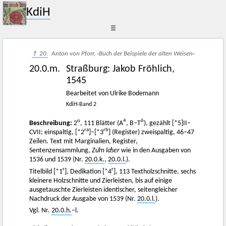
KdiH
☰
↑ 20.
Anton von Pforr, ›Buch der Beispiele der alten Weisen‹
20.0.m.
Straßburg
:
Jakob Fröhlich
,
1545
Bearbeitet von Ulrike Bodemann
KdiH-Band 2
o
4
6
Beschreibung:
2
, 111 Blätter (A
, B–T
), gezählt [*5]II–
ra
rb
CVII; einspaltig, [*2
]–[*3
] (Register) zweispaltig, 46–47
Zeilen. Text mit Marginalien, Register,
Sentenzensammlung,
Zuͦm laͤser
wie in den Ausgaben von
1536 und 1539 (Nr.
20.0.k.
,
20.0.l.
).
r
r
Titelbild [*1
], Dedikation [*4
], 113 Textholzschnitte, sechs
kleinere Holzschnitte und Zierleisten, bis auf einige
ausgetauschte Zierleisten identischer, seitengleicher
Nachdruck der Ausgabe von 1539 (Nr.
20.0.l.
).
Vgl. Nr.
20.0.h.
–l.