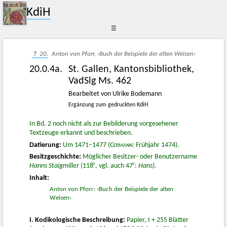
KdiH
☰
↑ 20.
Anton von Pforr, ›Buch der Beispiele der alten Weisen‹
20.0.4a.
St. Gallen, Kantonsbibliothek,
VadSlg Ms. 462
Bearbeitet von Ulrike Bodemann
Ergänzung zum gedruckten KdiH
In Bd. 2 noch nicht als zur Bebilderung vorgesehener
Textzeuge erkannt und beschrieben.
Datierung:
Um 1471–1477 (
Cermann
: Frühjahr 1474).
Besitzgeschichte:
Möglicher Besitzer- oder Benutzername
r
r
Hanns Staigmiller
(118
, vgl. auch 47
:
Hans).
Inhalt:
Anton von Pforr: ›Buch der Beispiele der alten
Weisen‹
I. Kodikologische Beschreibung:
Papier, I + 255 Blätter