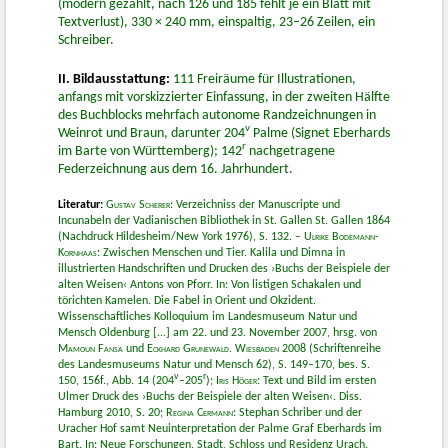
(modern gezählt, nach 126 und 185 fehlt je ein Blatt mit
Textverlust), 330 × 240 mm, einspaltig, 23–26 Zeilen, ein
Schreiber.
II. Bildausstattung:
111 Freiräume für Illustrationen,
anfangs mit vorskizzierter Einfassung, in der zweiten Hälfte
des Buchblocks mehrfach autonome Randzeichnungen in
v
Weinrot und Braun, darunter 204
Palme (Signet Eberhards
r
im Barte von Württemberg); 142
nachgetragene
Federzeichnung aus dem 16. Jahrhundert.
Literatur:
Gustav Scherer
: Verzeichniss der Manuscripte und
Incunabeln der Vadianischen Bibliothek in St. Gallen St. Gallen 1864
(Nachdruck Hildesheim/New York 1976), S. 132. –
Ulrike Bodemann-
Kornhaas
: Zwischen Menschen und Tier. Kalila und Dimna in
illustrierten Handschriften und Drucken des ›Buchs der Beispiele der
alten Weisen‹ Antons von Pforr. In: Von listigen Schakalen und
törichten Kamelen. Die Fabel in Orient und Okzident.
Wissenschaftliches Kolloquium im Landesmuseum Natur und
Mensch Oldenburg [...] am 22. und 23. November 2007, hrsg. von
Mamoun Fansa
und
Eckhard Grunewald. Wiesbaden 2008
(Schriftenreihe
des Landesmuseums Natur und Mensch 62), S. 149–170, bes. S.
v
r
150, 156f., Abb. 14 (204
–205
);
Iris Höger
: Text und Bild im ersten
Ulmer Druck des ›Buchs der Beispiele der alten Weisen‹. Diss.
Hamburg 2010, S. 20;
Regina Cermann:
Stephan Schriber und der
Uracher Hof samt Neuinterpretation der Palme Graf Eberhards im
Bart. In: Neue Forschungen. Stadt, Schloss und Residenz Urach.