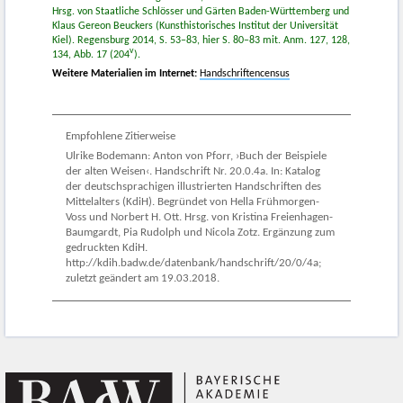
Hrsg. von Staatliche Schlösser und Gärten Baden-Württemberg und
Klaus Gereon Beuckers (Kunsthistorisches Institut der Universität
Kiel). Regensburg 2014, S. 53–83, hier S. 80–83 mit. Anm. 127, 128,
v
134, Abb. 17 (204
).
Weitere Materialien im Internet:
Handschriftencensus
Empfohlene Zitierweise
Ulrike Bodemann: Anton von Pforr, ›Buch der Beispiele
der alten Weisen‹. Handschrift Nr. 20.0.4a. In: Katalog
der deutschsprachigen illustrierten Handschriften des
Mittelalters (KdiH). Begründet von Hella Frühmorgen-
Voss und Norbert H. Ott. Hrsg. von Kristina Freienhagen-
Baumgardt, Pia Rudolph und Nicola Zotz. Ergänzung zum
gedruckten KdiH.
http://kdih.badw.de/datenbank/handschrift/20/0/4a;
zuletzt geändert am 19.03.2018.