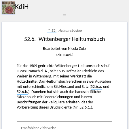
KdiH
☰
↑ 52.
Heiltumsbücher
52.6. Wittenberger Heiltumsbuch
Bearbeitet von Nicola Zotz
KdiH-Band 6
Für das 1509 gedruckte Wittenberger Heiltumsbuch schuf
Lucas Cranach d. Ä., seit 1505 Hofmaler Friedrichs des
Weisen in Wittenberg, mit seiner Werkstatt die
Holzschnitte. Das Heiltumsbuch erschien in zwei Ausgaben
mit unterschiedlichem Bild-Bestand und Satz (
52.6.a.
und
52.6.b.
). Daneben hat sich auch das handschriftliche
Skizzenbuch mit Federzeichnungen und kurzen
Beschriftungen der Reliquiare erhalten, das der
Vorbereitung dieses Drucks diente (
Nr.
52.6.1.
).
Empfohlene Zitierweise