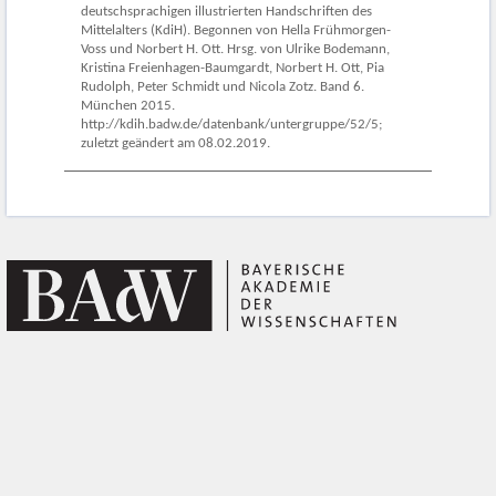
deutschsprachigen illustrierten Handschriften des
Mittelalters (KdiH). Begonnen von Hella Frühmorgen-
Voss und Norbert H. Ott. Hrsg. von Ulrike Bodemann,
Kristina Freienhagen-Baumgardt, Norbert H. Ott, Pia
Rudolph, Peter Schmidt und Nicola Zotz. Band 6.
München 2015.
http://kdih.badw.de/datenbank/untergruppe/52/5;
zuletzt geändert am 08.02.2019.