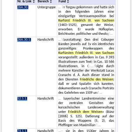
Nr. & Link
Bereich
Fund
26A.30.
Untergruppe
in Torgau gekommen und hatte sich
in den folgenden Jahren eine
einzigartige Vertrauensposition bei
Kurfürst Friedrich III. von Sachsen
(1463–1525), genannt der Weise,
erworben. Er wurde Hofkaplan,
Beichtvater, politischer und theologi
26A.30.1.
Handschrift
ldausstattung: Den drei Coburger
Bänden jeweils auf 1v ein identisches
ganzseitiges Prunkwappen des
Kurfürsten Friedrich III. von Sachsen
vorangestellt; außerdem in Cas. 9 393
Illustrationen zum Text; in Cas. 10 566
Illustrationen, in Ca
rfolgte durch
mehrere Künstler der Werkstatt Lucas
Cranachs d. Ä. Auch dieser stand in
den Diensten
Friedrichs des Weisen
;
daß er und Spalatin sich kannten,
dokumentieren auch Cranachs Porträts
des Gelehrten von 1509 und
52.5.1.
Handschrift
bayerischer Landrentmeister eine
der zentralen Gestalten der
kursächsischen Landesverwaltung
unter
Friedrich dem Weisen
« (Bünz
[2006] S. 125). Datierung auf der
Basis des Wappens (S. 2), das
Pfeffinger von Maximilian I.
74.1.1.
Handschrift
e sie in den 1530er Jahren in