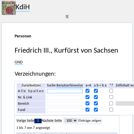
KdiH
☰
Personen
Friedrich III., Kurfürst von Sachsen
GND
Verzeichnungen:
Zurücksetzen
Suche
Benutzerhinweise
a=A
a b = b a
*?
Zellinhalt w
Alle Spalten
Nr. & Link
Bereich
Fund
Vorige Seite
1
Nächste Seite
Einträge zeigen
1 bis 7 von 7 angezeigt