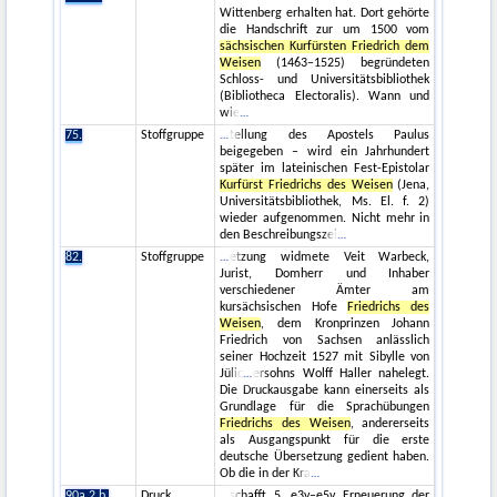
Wittenberg erhalten hat. Dort gehörte
die Handschrift zur um 1500 vom
sächsischen Kurfürsten Friedrich dem
Weisen
(1463–1525) begründeten
Schloss- und Universitätsbibliothek
(Bibliotheca Electoralis). Wann und
wie
75.
Stoffgruppe
tellung des Apostels Paulus
beigegeben – wird ein Jahrhundert
später im lateinischen Fest-Epistolar
Kurfürst Friedrichs des Weisen
(Jena,
Universitätsbibliothek, Ms. El. f. 2)
wieder aufgenommen. Nicht mehr in
den Beschreibungszei
82.
Stoffgruppe
etzung widmete Veit Warbeck,
Jurist, Domherr und Inhaber
verschiedener Ämter am
kursächsischen Hofe
Friedrichs des
Weisen
, dem Kronprinzen Johann
Friedrich von Sachsen anlässlich
seiner Hochzeit 1527 mit Sibylle von
Jülic
ersohns Wolff Haller nahelegt.
Die Druckausgabe kann einerseits als
Grundlage für die Sprachübungen
Friedrichs des Weisen
, andererseits
als Ausgangspunkt für die erste
deutsche Übersetzung gedient haben.
Ob die in der Kra
90a.2.b.
Druck
schafft 5. e3v–e5v Erneuerung der