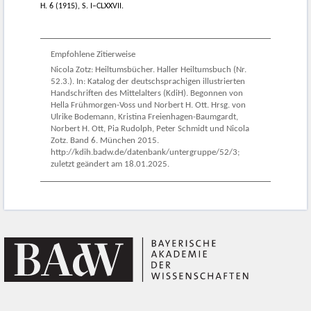
H. 6 (1915), S. I–CLXXVII.
Empfohlene Zitierweise
Nicola Zotz: Heiltumsbücher. Haller Heiltumsbuch (Nr.
52.3.). In: Katalog der deutschsprachigen illustrierten
Handschriften des Mittelalters (KdiH). Begonnen von
Hella Frühmorgen-Voss und Norbert H. Ott. Hrsg. von
Ulrike Bodemann, Kristina Freienhagen-Baumgardt,
Norbert H. Ott, Pia Rudolph, Peter Schmidt und Nicola
Zotz. Band 6. München 2015.
http://kdih.badw.de/datenbank/untergruppe/52/3;
zuletzt geändert am 18.01.2025.