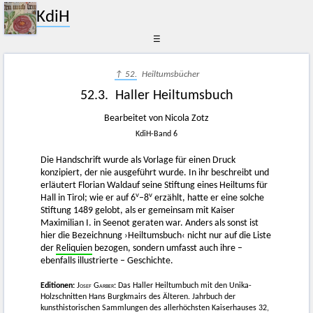
KdiH
☰
↑ 52.
Heiltumsbücher
52.3. Haller Heiltumsbuch
Bearbeitet von Nicola Zotz
KdiH-Band 6
Die Handschrift wurde als Vorlage für einen Druck
konzipiert, der nie ausgeführt wurde. In ihr beschreibt und
erläutert Florian Waldauf seine Stiftung eines Heiltums für
v
v
Hall in Tirol; wie er auf 6
–8
erzählt, hatte er eine solche
Stiftung 1489 gelobt, als er gemeinsam mit Kaiser
Maximilian I. in Seenot geraten war. Anders als sonst ist
hier die Bezeichnung ›Heiltumsbuch‹ nicht nur auf die Liste
der
Reliquien
bezogen, sondern umfasst auch ihre –
ebenfalls illustrierte – Geschichte.
Editionen:
Josef Garber
: Das Haller Heiltumbuch mit den Unika-
Holzschnitten Hans Burgkmairs des Älteren. Jahrbuch der
kunsthistorischen Sammlungen des allerhöchsten Kaiserhauses 32,