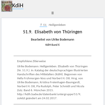
KdiH
☰
↑ 51.
Heiligenleben
51.9. Elisabeth von Thüringen
Bearbeitet von Ulrike Bodemann
KdiH-Band 6
Empfohlene Zitierweise
Ulrike Bodemann: Heiligenleben. Elisabeth von Thüringen
(Nr. 51.9.). In: Katalog der deutschsprachigen illustrierten
Handschriften des Mittelalters (KdiH). Begonnen von
Hella Frühmorgen-Voss und Norbert H. Ott. Hrsg. von
Ulrike Bodemann, Kristina Freienhagen-Baumgardt,
Norbert H. Ott, Pia Rudolph, Peter Schmidt und Nicola
Zotz. Band 6. München 2015.
http://kdih.badw.de/datenbank/untergruppe/51/9;
zuletzt geändert am 24.02.2017.