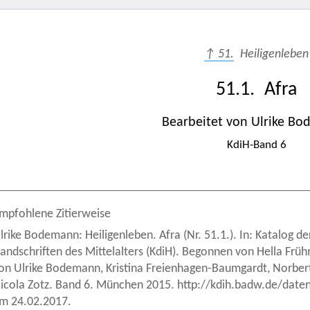
↑ 51.
Heiligenleben
51.1. Afra
Bearbeitet von Ulrike B
KdiH-Band 6
mpfohlene Zitierweise
lrike Bodemann: Heiligenleben. Afra (Nr. 51.1.). In: Katalog de
andschriften des Mittelalters (KdiH). Begonnen von Hella Frü
on Ulrike Bodemann, Kristina Freienhagen-Baumgardt, Norbert 
icola Zotz. Band 6. München 2015. http://kdih.badw.de/date
m 24.02.2017.