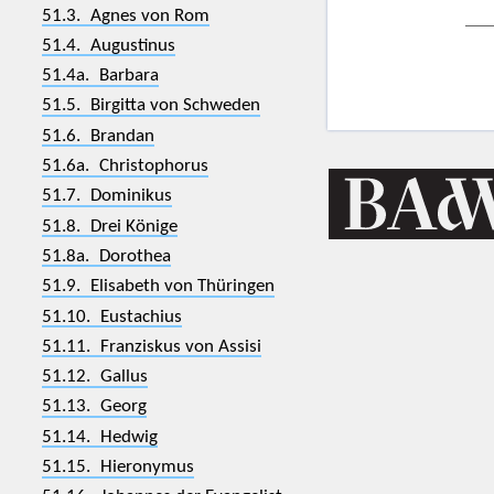
51.3. Agnes von Rom
51.4. Augustinus
51.4a. Barbara
51.5. Birgitta von Schweden
51.6. Brandan
51.6a. Christophorus
51.7. Dominikus
51.8. Drei Könige
51.8a. Dorothea
51.9. Elisabeth von Thüringen
51.10. Eustachius
51.11. Franziskus von Assisi
51.12. Gallus
51.13. Georg
51.14. Hedwig
51.15. Hieronymus