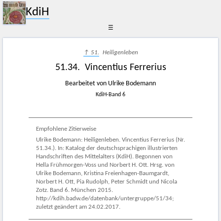
KdiH
☰
↑ 51.
Heiligenleben
51.34. Vincentius Ferrerius
Bearbeitet von Ulrike Bodemann
KdiH-Band 6
Empfohlene Zitierweise
Ulrike Bodemann: Heiligenleben. Vincentius Ferrerius (Nr.
51.34.). In: Katalog der deutschsprachigen illustrierten
Handschriften des Mittelalters (KdiH). Begonnen von
Hella Frühmorgen-Voss und Norbert H. Ott. Hrsg. von
Ulrike Bodemann, Kristina Freienhagen-Baumgardt,
Norbert H. Ott, Pia Rudolph, Peter Schmidt und Nicola
Zotz. Band 6. München 2015.
http://kdih.badw.de/datenbank/untergruppe/51/34;
zuletzt geändert am 24.02.2017.