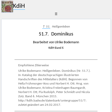
KdiH
☰
↑ 51.
Heiligenleben
51.7. Dominikus
Bearbeitet von Ulrike Bodemann
KdiH-Band 6
Empfohlene Zitierweise
Ulrike Bodemann: Heiligenleben. Dominikus (Nr. 51.7.).
In: Katalog der deutschsprachigen illustrierten
Handschriften des Mittelalters (KdiH). Begonnen von
Hella Frühmorgen-Voss und Norbert H. Ott. Hrsg. von
Ulrike Bodemann, Kristina Freienhagen-Baumgardt,
Norbert H. Ott, Pia Rudolph, Peter Schmidt und Nicola
Zotz. Band 6. München 2015.
http://kdih.badw.de/datenbank/untergruppe/51/7;
zuletzt geändert am 24.02.2017.