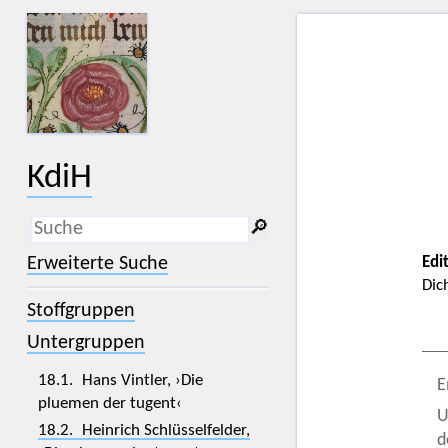
KdiH
🔎︎
_
(der Unterstrich) ist Platzhalter für
Erweiterte Suche
Edi
genau ein Zeichen.
Dic
%
(das Prozentzeichen) ist Platzhalter
Stoffgruppen
für kein, ein oder mehr als ein
Zeichen.
Untergruppen
18.1. Hans Vintler, ›Die
E
pluemen der tugent‹
U
18.2. Heinrich Schlüsselfelder,
d