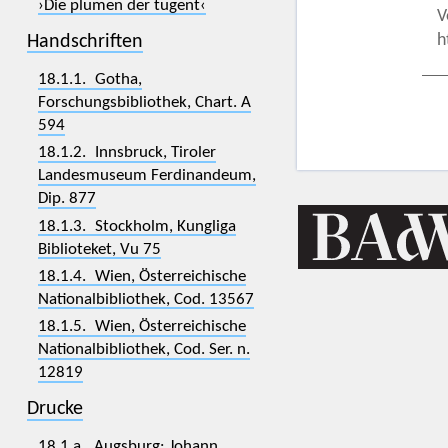
›Die plumen der tugent‹
V
h
Handschriften
18.1.1. Gotha,
Forschungsbibliothek, Chart. A
594
18.1.2. Innsbruck, Tiroler
Landesmuseum Ferdinandeum,
Dip. 877
18.1.3. Stockholm, Kungliga
Biblioteket, Vu 75
18.1.4. Wien, Österreichische
Nationalbibliothek, Cod. 13567
18.1.5. Wien, Österreichische
Nationalbibliothek, Cod. Ser. n.
12819
Drucke
18.1.a. Augsburg: Johann