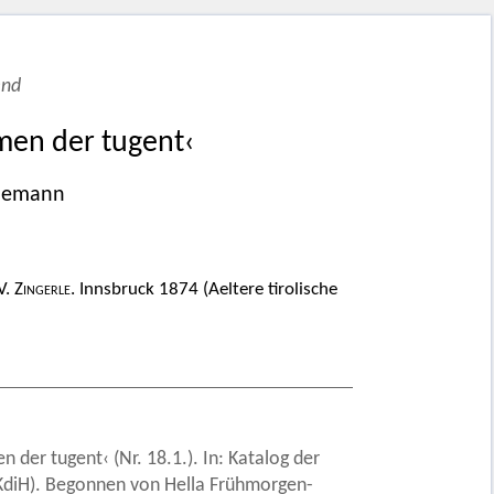
end
emen der tugent‹
odemann
V.
Zingerle
. Innsbruck 1874 (Aeltere tirolische
der tugent‹ (Nr. 18.1.). In: Katalog der
 (KdiH). Begonnen von Hella Frühmorgen-