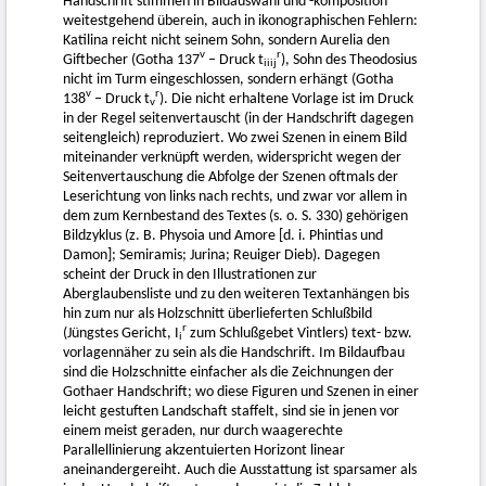
Handschrift stimmen in Bildauswahl und -komposition
weitestgehend überein, auch in ikonographischen Fehlern:
Katilina reicht nicht seinem Sohn, sondern Aurelia den
v
r
Giftbecher (Gotha 137
– Druck t
), Sohn des Theodosius
iiij
nicht im Turm eingeschlossen, sondern erhängt (Gotha
v
r
138
– Druck t
). Die nicht erhaltene Vorlage ist im Druck
v
in der Regel seitenvertauscht (in der Handschrift dagegen
seitengleich) reproduziert. Wo zwei Szenen in einem Bild
miteinander verknüpft werden, widerspricht wegen der
Seitenvertauschung die Abfolge der Szenen oftmals der
Leserichtung von links nach rechts, und zwar vor allem in
dem zum Kernbestand des Textes (s. o. S. 330) gehörigen
Bildzyklus (z. B. Physoia und Amore [d. i. Phintias und
Damon]; Semiramis; Jurina; Reuiger Dieb). Dagegen
scheint der Druck in den Illustrationen zur
Aberglaubensliste und zu den weiteren Textanhängen bis
hin zum nur als Holzschnitt überlieferten Schlußbild
r
(Jüngstes Gericht, I
zum Schlußgebet Vintlers) text- bzw.
i
vorlagennäher zu sein als die Handschrift. Im Bildaufbau
sind die Holzschnitte einfacher als die Zeichnungen der
Gothaer Handschrift; wo diese Figuren und Szenen in einer
leicht gestuften Landschaft staffelt, sind sie in jenen vor
einem meist geraden, nur durch waagerechte
Parallellinierung akzentuierten Horizont linear
aneinandergereiht. Auch die Ausstattung ist sparsamer als