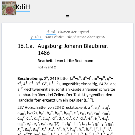
KdiH
☰
↑ 18.
Blumen der Tugend
↑ 18.1.
Hans Vintler, ›Die pluemen der tugent‹
18.1.a.
Augsburg
:
Johann Blaubirer
,
1486
Bearbeitet von Ulrike Bodemann
KdiH-Band 2
o
8
8
6
6
8
8
6
Beschreibung:
2
, 241 Blätter (a
–c
, d
–l
, m
–p
, q
–
6
8
8
6
6
8
6
z
, A
–C
, D
–G
, H
, I
), ungezählt; einspaltig, 34 Zeilen;
r
a
Flechtwerkinitiale, sonst an Kapitelanfängen schwarze
ij
Lombarden über drei Zeilen. Der Text ist gegenüber den
r–v
Handschriften ergänzt um ein Register (I
).
v
v
r
r
237 Holzschnitte (von 234 Druckstöcken): a
, a
, a
,
vi
vij
r
v
r
v
v
v
v
r
v
v
r
a
, b
(2), b
, b
, b
, b
, c
, c
, c
, c
, c
,
viij
v
vi
vi
vij
viij
i
ij
ij
iij
iiij
v
r
v
v
r
v
r
v
r
r
v
r
c
, c
, c
, c
, d
, d
, d
, d
, d
, e
, e
, e
,
iiij
vi
vij
viij
i
ij
v
v
vi
i
ij
iij
v
r
v
r
v
r
v
v
r
v
r
v
r
e
, e
, e
, e
, e
(2), f
, f
, f
, f
, f
, g
, g
, g
,
iiij
v
v
vi
vi
i
ij
iiij
v
vi
i
i
ij
v
r
v
r
r
r
v
v
v
r
r
r
r
g
, g
, g
, g
, g
, h
, h
, h
, h
, h
, i
, i
, i
,
ij
iij
iij
v
vi
i
ij
iij
v
vi
ij
iiij
v
r
v
r
r
r
v
v
r
v
r
v
v
v
k
, k
(2), k
, k
, k
, k
, l
, l
, l
, l
, l
, l
, m
,