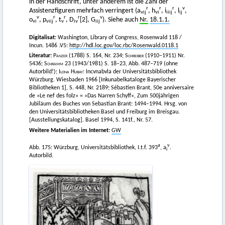
in der Handschrift, unter anderem ist die Zahl der
r
r
r
v
Assistenzfiguren mehrfach verringert (a
, h
, i
, l
,
vij
vi
iiij
ij
v
r
r
r
v
o
, p
, t
, D
[2], G
). Siehe auch
Nr.
18.1.1.
vi
viij
v
iv
iij
Digitalisat:
Washington, Library of Congress, Rosenwald 118 /
Incun. 1486 .V5:
http://hdl.loc.gov/loc.rbc/Rosenwald.0118.1
Literatur:
Panzer
(1788) S. 164, Nr. 234;
Schreiber
(1910–1911) Nr.
5436;
Schramm
23 (1943/1981) S. 18–23, Abb. 487–719 (ohne
Autorbild!);
Ilona Hubay
: Incvnabvla der Universitätsbibliothek
Würzburg. Wiesbaden 1966 [Inkunabelkataloge Bayerischer
Bibliotheken 1], S. 448, Nr. 2189; Sébastien Brant, 50e anniversaire
de »Le nef des folz« = »Das Narren Schyff«, Zum 500jährigen
Jubiläum des Buches von Sebastian Brant: 1494–1994. Hrsg. von
den Universitätsbibliotheken Basel und Freiburg im Breisgau.
[Ausstellungskatalog]. Basel 1994, S. 141f., Nr. 57.
Weitere Materialien im Internet:
GW
a
v
Abb. 175: Würzburg, Universitätsbibliothek, I.t.f. 393
, a
.
i
Autorbild.