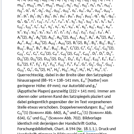
i
i
iij
iiij
v
v
ij
iij
iij
iiij
iiij
v
i
v
v
v
v
r
r
r
v
r
v
r
m
, m
, m
, m
, m
, n
, n
, n
, n
, n
, n
,
iij
iiij
v
vij
viij
ij
iij
iij
v
v
vij
v
r
v
r
r
r
v
r
r
v
v
v
n
, o
, o
, o
, o
, o
, o
, o
, o
, o
, o
, o
,
iij
i
i
ij
iij
iiij
iiij
v
vi
vi
vij
viij
r
v
r
v
v
r
r
v
v
r
v
v
r
p
, p
, p
, p
, p
, p
, p
, p
, p
, p
, q
, q
, q
,
i
i
ij
ij
iij
v
vi
vi
vij
viij
i
ij
iij
r
v
r
r
r
v
v
r
v
v
v
r
v
v
q
, q
, r
, r
, r
, r
, r
, s
, s
, s
, s
, s
, s
, s
,
v
v
i
iiij
v
v
vi
i
ij
iij
iiij
v
v
vi
r
v
r
v
r
r
v
r
r
v
r
v
v
t
, t
, t
, t
, v
, v
, v
, v
, x
, x
, x
, x
, x
,
iiij
iiij
v
vi
ij
v
v
vi
i
ij
iij
iiij
vi
v
r
v
v
v
r
v
r
r
v
r
r
r
y
, y
, y
, y
, y
, z
, z
, z
, z
, z
, z
, z
, A
,
i
iij
iij
v
vi
i
i
ij
iij
iij
iiij
vi
i
v
r
v
r
v
r
v
r
v
r
A
(2), A
, A
(2), A
, A
(2), A
, A
, A
, A
(2), A
,
i
ij
ij
iij
iij
iiij
iiij
v
v
vi
v
r
v
r
v
r
r
v
r
v
A
, A
, A
(2), A
, A
(2), B
(2), B
, B
, B
, B
,
vi
vij
vij
viij
viij
i
ij
ij
iij
iij
r
v
v
r
r
v
r
v
r
r
v
B
, B
, B
, B
, B
, B
, C
(2), C
, C
, C
, C
(2),
iiij
iiij
v
vi
vij
vij
i
i
ij
iij
iij
r
r
v
r
v
r
v
r
r
v
v
C
, C
, C
, C
(2), C
, C
(2), C
, C
, D
, D
, D
,
iiij
v
v
vi
vi
vij
vij
viij
i
i
ij
r
v
r
v
r
v
r
v
r
r
D
(2), D
(2), D
(2), D
, D
, E
, E
, E
, E
, E
,
iij
iij
iiij
iiij
vi
ij
iiij
iiij
v
vi
v
v
r
v
v
v
v
r
v
r
v
r
E
(2), F
, F
, F
, F
, F
, F
, F
, G
, G
, G
, G
,
vi
i
ij
ij
iij
iiij
v
vi
i
ij
iij
iiij
v
r
v
v
r
r
v
r
v
v
r
G
, G
, G
(2), H
, H
, H
, H
, H
, H
, H
, I
.
iiij
v
v
i
ij
iij
iij
v
v
vi
i
Querrechteckig, dabei in der Breite über den Satzspiegel
v
hinausragend (88–91 × 138–141 mm, E
[Natter] von
vi
r
geringerer Höhe: 69 mm); nur Autorbild und g
v
(Ägyptische Plagen) ganzseitig (222 × 141 mm). Immer am
oberen oder unteren Rand des Satzspiegels plaziert und
dabei gelegentlich gegenüber der im Text vorgesehenen
r
Stelle etwas verschoben. Doppelverwendungen: B
und
vij
v
v
r
C
(1) (
Schramm
Abb. 660), A
und C
(1) (
Schramm
Abb.
iij
ij
vij
r
v
634), G
und G
(
Schramm
Abb. 702). Bildvorlage
i
iiij
identisch mit derjenigen der Handschrift Gotha,
Forschungsbibliothek, Chart. A 594 (
Nr.
18.1.1.
), Druck und