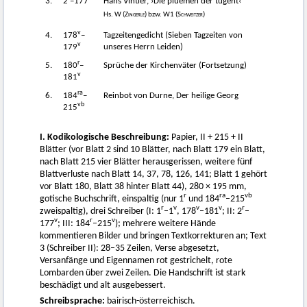
3.
2
–177
Hans Vintler, ›Die pluemen der tugent‹
Hs. W (
Zingerle
) bzw. W1 (
Schweitzer
)
v
4.
178
–
Tagzeitengedicht (Sieben Tagzeiten von
v
179
unseres Herrn Leiden)
r
5.
180
–
Sprüche der Kirchenväter (Fortsetzung)
v
181
ra
6.
184
–
Reinbot von Durne, Der heilige Georg
vb
215
I. Kodikologische Beschreibung:
Papier, II + 215 + II
Blätter (vor Blatt 2 sind 10 Blätter, nach Blatt 179 ein Blatt,
nach Blatt 215 vier Blätter herausgerissen, weitere fünf
Blattverluste nach Blatt 14, 37, 78, 126, 141; Blatt 1 gehört
vor Blatt 180, Blatt 38 hinter Blatt 44), 280 × 195 mm,
r
ra
vb
gotische Buchschrift, einspaltig (nur 1
und 184
–215
r
v
v
v
r
zweispaltig), drei Schreiber (I: 1
–1
, 178
–181
; II: 2
–
v
r
v
177
; III: 184
–215
); mehrere weitere Hände
kommentieren Bilder und bringen Textkorrekturen an; Text
3 (Schreiber II): 28–35 Zeilen, Verse abgesetzt,
Versanfänge und Eigennamen rot gestrichelt, rote
Lombarden über zwei Zeilen. Die Handschrift ist stark
beschädigt und alt ausgebessert.
Schreibsprache:
bairisch-österreichisch.