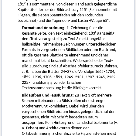
v
181
als Kommentare, von dieser Hand auch gelegentliche
v
Kapiteltitel, ferner der Bildnachtrag 115
(Spinnennetz mit
Fliegen, die sieben Spannfäden mit den Todsünden
v
bezeichnet) und die Tugenden- und Laster-Waage 65
.
r
Format und Anordnung:
1
Zeichnung über die
r
gesamte Seite, den Text einbeziehend; 183
ganzseitig,
dem Text vorangestellt; zu Text 3 meist ungefähr
halbseitige, rahmenlose Zeichnungen unterschiedlichen
Formats in vorgesehenen Bildlücken oder am Blattrand,
oft die gesamte Blattbreite einnehmend und daher
manchmal leicht beschnitten. Widersprüche der Text-
Bild-Zuordnung sind auf Abschreibfehler zurückzuführen,
z. B. haben die Blätter 24–37 die Versfolge 1665–1704,
1852–1906, 1705–1851, 1946–2131, 1907–1945, 2132–
2257, unabhängig von der falschen
Textzusammensetzung ist die Bildfolge korrekt.
Bildaufbau und -ausführung:
Zu Text 3 oft mehrere
Szenen miteinander zu Bildstreifen ohne strenge
Motivtrennung kombiniert. Dabei wird über den
vorgesehenen Bildfreiraum hinaus gelegentlich auf den
gesamten, nicht mit Schrift bedeckten Raum
ausgegriffen. Kein Hintergrund, Landschaftselemente (v.
a. Felsen) und Architekturen dienen der
Ortsbestimmung. Sicher skizzierte Figuren stehen meist