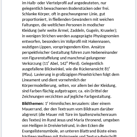
im Halb- oder Viertelprofil auf angedeuteten, nur
gelegentlich bewachsenen Bodenstücken oder frei.
Schlanke Körper, oft in geschwungener Linie, gut
proportioniert, in fließenden Gewändern mit weichen
Faltungen, die weltlichen Personen in modischer
Kleidung (sehr weite Ärmel, Zaddeln, Gugeln, Kruseler);
in wenigen Strichen werden ausgeprägte Physiognomien
entworfen, besonders im Vollprofil mit Hakennasen,
wulstigen Lippen, vorspringendem Kinn. Ansätze
perspektivischer Gestaltung führen zum Nebeneinander
von Figurenstaffelung und manchmal gelungener
r
v
Verkürzung (11
Abel, 142
Pferd). Gelegentlich
r
ausgefallene Blickwinkel, wie die Rückenansicht 81
(Pfau). Lavierung in großzügigen Pinselstrichen folgt dem
Lineament und dient vornehmlich der
Körpermodellierung, selten, vor allem bei der Kleidung,
sind Farben flächig aufgetragen; ca. ein Drittel der
Zeichnungen verzichten auf jegliche Farbgestaltung.
r
Bildthemen:
1
Himmlisches Jerusalem: über einem
Mauerrand, der den Textraum vom Bildraum darüber
abgrenzt (die Mauer mit Türe im Spaltenzwischenraum
des Textes) im Rund Jesus und Maria thronend, umgeben
von Heiligen in Dreiviertelrund, in den Ecken die
Evangelistensymbole, an unteren Blattrand Büste eines
bärtigen Heiligen mit Palmzweig und Textura-Beischrift