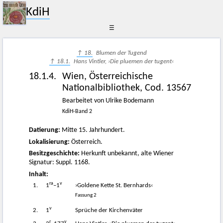
KdiH
☰
↑ 18.
Blumen der Tugend
↑ 18.1.
Hans Vintler, ›Die pluemen der tugent‹
18.1.4.
Wien, Österreichische
Nationalbibliothek, Cod. 13567
Bearbeitet von Ulrike Bodemann
KdiH-Band 2
Datierung:
Mitte 15. Jahrhundert.
Lokalisierung:
Österreich.
Besitzgeschichte:
Herkunft unbekannt, alte Wiener
Signatur: Suppl. 1168.
Inhalt:
ra
v
1.
1
–1
›Goldene Kette St. Bernhards‹
Fassung 2
v
2.
1
Sprüche der Kirchenväter
r
v