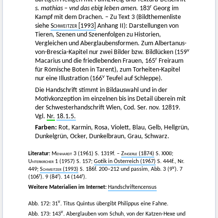
r
s. mathias – vnd das ebig leben amen.
183
Georg im
Kampf mit dem Drachen. – Zu Text 3 (Bildthemenliste
siehe
Schweitzer
[1993]
Anhang II): Darstellungen von
Tieren, Szenen und Szenenfolgen zu Historien,
Vergleichen und Aberglaubensformen. Zum Albertanus-
v
von-Brescia-Kapitel nur zwei Bilder bzw. Bildlücken (159
r
Macarius und die friedlebenden Frauen, 165
Freiraum
für Römische Boten in Tarent), zum Torheiten-Kapitel
v
nur eine Illustration (166
Teufel auf Schleppe).
Die Handschrift stimmt in Bildauswahl und in der
Motivkonzeption im einzelnen bis ins Detail überein mit
der Schwesterhandschrift Wien, Cod. Ser. nov. 12819.
Vgl.
Nr.
18.1.5.
Farben:
Rot, Karmin, Rosa, Violett, Blau, Gelb, Hellgrün,
Dunkelgrün, Ocker, Dunkelbraun, Grau, Schwarz.
Literatur:
Menhardt
3 (1961) S. 1319f. –
Zingerle
(1874)
S. XXXI;
Unterkircher
1 (1957) S. 157;
Gotik in Österreich (1967)
S. 444f., Nr.
v
449;
Schweitzer
(1993)
S. 186f. 200–212 und passim, Abb. 3 (9
). 7
r
r
r
(106
). 9 (84
). 14 (144
).
Weitere Materialien im Internet:
Handschriftencensus
v
Abb. 172: 31
. Titus Quintus übergibt Philippus eine Fahne.
v
Abb. 173: 143
. Aberglauben vom Schuh, von der Katzen-Hexe und