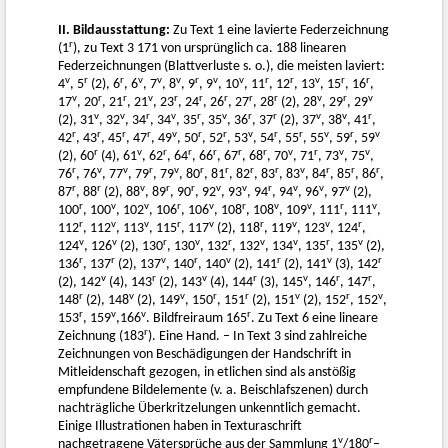
II. Bildausstattung:
Zu Text 1 eine lavierte Federzeichnung
r
(1
), zu Text 3 171 von ursprünglich ca. 188 linearen
Federzeichnungen (Blattverluste s. o.), die meisten laviert:
v
r
r
v
v
v
r
v
v
r
r
v
r
r
4
, 5
(2), 6
, 6
, 7
, 8
, 9
, 9
, 10
, 11
, 12
, 13
, 15
, 16
,
v
r
r
v
r
r
r
r
r
v
r
v
17
, 20
, 21
, 21
, 23
, 24
, 26
, 27
, 28
(2), 28
, 29
, 29
v
v
r
v
r
v
r
r
v
v
r
(2), 31
, 32
, 34
, 34
, 35
, 35
, 36
, 37
(2), 37
, 38
, 41
,
r
r
r
r
v
r
r
v
r
r
v
r
v
42
, 43
, 45
, 47
, 49
, 50
, 52
, 53
, 54
, 55
, 55
, 59
, 59
r
v
r
r
r
r
r
v
r
v
v
(2), 60
(4), 61
, 62
, 64
, 66
, 67
, 68
, 70
, 71
, 73
, 75
,
r
v
v
r
v
r
r
r
r
v
r
r
r
76
, 76
, 77
, 79
, 79
, 80
, 81
, 82
, 83
, 83
, 84
, 85
, 86
,
r
r
v
r
r
v
v
r
v
v
v
87
, 88
(2), 88
, 89
, 90
, 92
, 93
, 94
, 94
, 96
, 97
(2),
r
v
v
r
v
r
v
v
r
v
100
, 100
, 102
, 106
, 106
, 108
, 108
, 109
, 111
, 111
,
r
v
v
r
v
r
v
v
r
112
, 112
, 113
, 115
, 117
(2), 118
, 119
, 123
, 124
,
v
v
r
v
r
v
v
r
v
124
, 126
(2), 130
, 130
, 132
, 132
, 134
, 135
, 135
(2),
r
r
v
r
v
r
v
r
136
, 137
(2), 137
, 140
, 140
(2), 141
(2), 141
(3), 142
v
r
v
r
v
r
r
(2), 142
(4), 143
(2), 143
(4), 144
(3), 145
, 146
, 147
,
r
v
v
r
r
v
r
v
148
(2), 148
(2), 149
, 150
, 151
(2), 151
(2), 152
, 152
,
r
v
v
r
153
, 159
,166
. Bildfreiraum 165
. Zu Text 6 eine lineare
r
Zeichnung (183
). Eine Hand. – In Text 3 sind zahlreiche
Zeichnungen von Beschädigungen der Handschrift in
Mitleidenschaft gezogen, in etlichen sind als anstößig
empfundene Bildelemente (v. a. Beischlafszenen) durch
nachträgliche Überkritzelungen unkenntlich gemacht.
Einige Illustrationen haben in Texturaschrift
v
r
nachgetragene Vätersprüche aus der Sammlung 1
/180
–