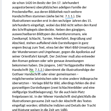
sie schon 1420 im Besitz der (im 17. Jahrhundert
ausgestorbenen) oberpfälzischen adeligen Familie der
Preckendorffer, aus deren Bibliothek noch weitere
Handschriften stammen (siehe bei Nr.
7.1.1.
). Die
Illustrationen wurden erst in den sechziger Jahren des 15.
Jahrhunderts eingefügt, wobei das Bild nicht selten den Rand
des Schriftspiegels überdeckte. Neben den gängigen,
auswechselbaren Bildtypen des Aventiureromans, wie
Zweikampf, Schlacht, Turnier, Meerfahrt, Begrüßung und
Abschied, stehen auffallend viele Darstellungen in ganz
engem Bezug zum Text, etwa bei der Wort-Bild-Umsetzung
der Wunderwesen und Ungeheuer, gegen die Apollonius auf
seiner Orientfahrt kämpft. Der Zeichner muß also entweder
den Roman gelesen oder sehr genaue Anweisungen
bekommen haben. Die jüngere, 1467 fertiggestellte Wiener
Handschrift (
Nr.
7.1.2.
) übernimmt die Illustrationsfolge der
Gothaer Handschrift oder einer gemeinsamen –
möglicherweise lateinischen oder in eine andere Volkssprache
übersetzten – Vorlage Bild für Bild, allerdings fehlen die drei
ganzseitigen Darstellungen (zwei Schlachtenbilder und eine
vielfigurige Stadtbelagerung), für die auch kein Platz
freigelassen ist. In der Wiener Handschrift sind gleichfalls die
Illustrationen geraume Zeit nach der Abschrift des Textes
eingefügt worden; stilistische Indizien und Details der Tracht
und Rüstung weisen in die Zeit um 1480.