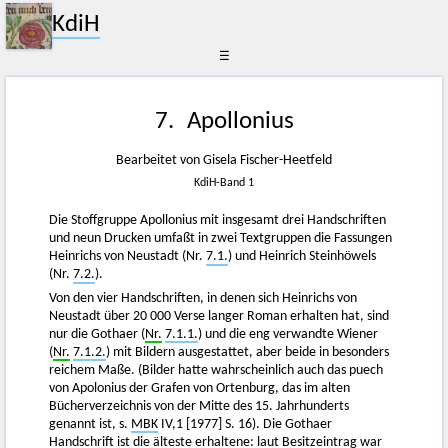
KdiH
☰
7. Apollonius
Bearbeitet von Gisela Fischer-Heetfeld
KdiH-Band 1
Die Stoffgruppe Apollonius mit insgesamt drei Handschriften
und neun Drucken umfaßt in zwei Textgruppen die Fassungen
Heinrichs von Neustadt (Nr.
7.1.
) und Heinrich Steinhöwels
(Nr.
7.2.
).
Von den vier Handschriften, in denen sich Heinrichs von
Neustadt über 20 000 Verse langer Roman erhalten hat, sind
nur die Gothaer (
Nr.
7.1.1.
) und die eng verwandte Wiener
(
Nr.
7.1.2.
) mit Bildern ausgestattet, aber beide in besonders
reichem Maße. (Bilder hatte wahrscheinlich auch das puech
von Apolonius der Grafen von Ortenburg, das im alten
Bücherverzeichnis von der Mitte des 15. Jahrhunderts
genannt ist, s.
MBK
IV,1 [1977] S. 16). Die Gothaer
Handschrift ist die älteste erhaltene: laut Besitzeintrag war