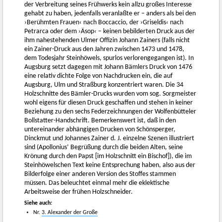
der Verbreitung seines Frühwerks kein allzu großes Interesse
gehabt zu haben, jedenfalls veranlaßte er – anders als bei den
›Berühmten Frauen‹ nach Boccaccio, der ›Griseldis‹ nach
Petrarca oder dem ›Äsop‹ – keinen bebilderten Druck aus der
ihm nahestehenden Ulmer Offizin Johann Zainers (falls nicht
ein Zainer-Druck aus den Jahren zwischen 1473 und 1478,
dem Todesjahr Steinhöwels, spurlos verlorengegangen ist). In
Augsburg setzt dagegen mit Johann Bämlers Druck von 1476
eine relativ dichte Folge von Nachdrucken ein, die auf
Augsburg, Ulm und Straßburg konzentriert waren. Die 34
Holzschnitte des Bämler-Drucks wurden vom sog. Sorgmeister
wohl eigens für diesen Druck geschaffen und stehen in keiner
Beziehung zu den sechs Federzeichnungen der Wolfenbütteler
Bollstatter-Handschrift. Bemerkenswert ist, daß in den
untereinander abhängigen Drucken von Schönsperger,
Dinckmut und Johannes Zainer d. J. einzelne Szenen illustriert
sind (Apollonius’ Begrüßung durch die beiden Alten, seine
Krönung durch den Papst [im Holzschnitt ein Bischof]), die im
Steinhöwelschen Text keine Entsprechung haben, also aus der
Bilderfolge einer anderen Version des Stoffes stammen
müssen. Das beleuchtet einmal mehr die eklektische
Arbeitsweise der frühen Holzschneider.
Siehe auch:
Nr.
3. Alexander der Große