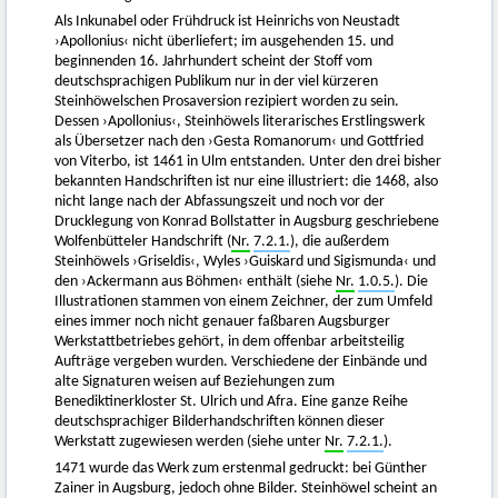
Als Inkunabel oder Frühdruck ist Heinrichs von Neustadt
›Apollonius‹ nicht überliefert; im ausgehenden 15. und
beginnenden 16. Jahrhundert scheint der Stoff vom
deutschsprachigen Publikum nur in der viel kürzeren
Steinhöwelschen Prosaversion rezipiert worden zu sein.
Dessen ›Apollonius‹, Steinhöwels literarisches Erstlingswerk
als Übersetzer nach den ›Gesta Romanorum‹ und Gottfried
von Viterbo, ist 1461 in Ulm entstanden. Unter den drei bisher
bekannten Handschriften ist nur eine illustriert: die 1468, also
nicht lange nach der Abfassungszeit und noch vor der
Drucklegung von Konrad Bollstatter in Augsburg geschriebene
Wolfenbütteler Handschrift (
Nr.
7.2.1.
), die außerdem
Steinhöwels ›Griseldis‹, Wyles ›Guiskard und Sigismunda‹ und
den ›Ackermann aus Böhmen‹ enthält (siehe
Nr.
1.0.5.
). Die
Illustrationen stammen von einem Zeichner, der zum Umfeld
eines immer noch nicht genauer faßbaren Augsburger
Werkstattbetriebes gehört, in dem offenbar arbeitsteilig
Aufträge vergeben wurden. Verschiedene der Einbände und
alte Signaturen weisen auf Beziehungen zum
Benediktinerkloster St. Ulrich und Afra. Eine ganze Reihe
deutschsprachiger Bilderhandschriften können dieser
Werkstatt zugewiesen werden (siehe unter
Nr.
7.2.1.
).
1471 wurde das Werk zum erstenmal gedruckt: bei Günther
Zainer in Augsburg, jedoch ohne Bilder. Steinhöwel scheint an