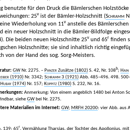
g benutzte für den Druck die Bämlerschen Holzstöcke
v
weichungen: 25
ist der Bämler-Holzschnitt (
Schramm
Nr
v
t eine Wiederholung von 11
anstelle des Bämlerschen 
d ein neuer Holzschnitt in die Bämler-Bildfolge eing
v
r
). Die beiden neuen Holzschnitte 25
und 65
finden s
gschen Holzschnitte; sie sind inhaltlich richtig eingefüg
h von der Hand des sog. Sorg-Meisters.
b
eratur:
GW
Nr. 2275. –
Panzer
Zusätze (1802)
S. 42, Nr. 108
;
Hain
eiber
(1910)
Nr. 3342;
Schramm
3 (1921)
Abb. 485–496. 498. 500–
;
Hubay
(1974)
Nr. 157;
Koppitz
(1980)
S. 232, Nr. 16.
merkungen:
Anmerkung: Von einem angeblich 1480 bei Anton Sor
findbar, siehe
GW
bei Nr. 2275.
tere Materialien im Internet:
GW
;
MRFH 20200
: vier Abb. aus 
1
r
. 139: 65
. Vermählung Tharsias, der Tochter des Apollonius, mi