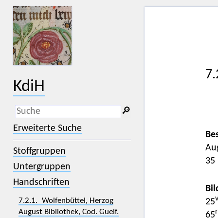
7.
KdiH
🔎︎
_
(der Unterstrich) ist Platzhalter für
Erweiterte Suche
genau ein Zeichen.
Be
%
(das Prozentzeichen) ist Platzhalter
Aug
Stoffgruppen
für kein, ein oder mehr als ein
Zeichen.
35 
Untergruppen
Handschriften
Bil
7.2.1. Wolfenbüttel, Herzog
25
August Bibliothek, Cod. Guelf.
r
65