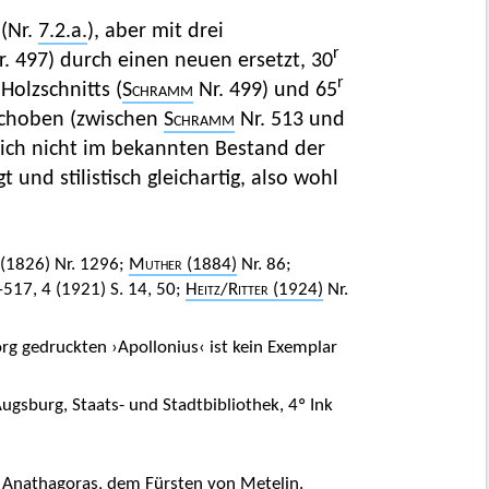
 (Nr.
7.2.a.
), aber mit drei
r
. 497) durch einen neuen ersetzt, 30
r
Holzschnitts (
Schramm
Nr. 499) und 65
eschoben (zwischen
Schramm
Nr. 513 und
ich nicht im bekannten Bestand der
t und stilistisch gleichartig, also wohl
(1826) Nr. 1296;
Muther
(1884)
Nr. 86;
517, 4 (1921) S. 14, 50;
Heitz
/
Ritter
(1924)
Nr.
g gedruckten ›Apollonius‹ ist kein Exemplar
Augsburg, Staats- und Stadtbibliothek, 4º Ink
t Anathagoras, dem Fürsten von Metelin.