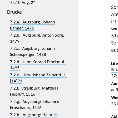
75.10 Aug. 2º
Sor
Drucke
Ab
is
7.2.a. Augsburg: Johann
Bämler, 1476
wir
7.2.b. Augsburg: Anton Sorg,
514
1479
Sor
7.2.c. Augsburg: Johann
auc
Schönsperger, 1488
7.2.d. Ulm: Konrad Dinckmut,
Lit
1495
Schr
7.2.e. Ulm: Johann Zainer d. J.,
27
[14]99
An
7.2.f. Straßburg: Matthias
auf
Hupfuff, 1516
Wei
7.2.g. Augsburg: Johannes
23
Froschauer, 1516
7.2.h. Augsburg: Heinrich
Abb