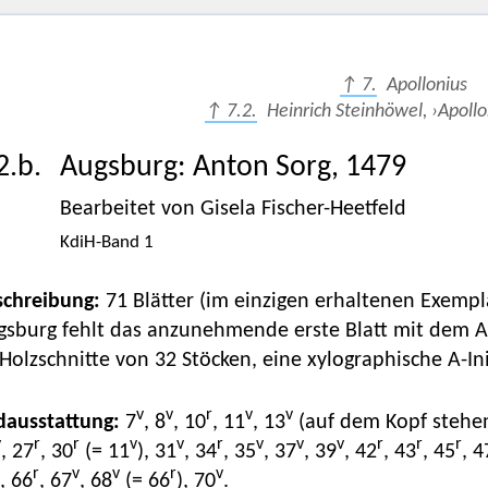
↑ 7.
Apollonius
↑ 7.2.
Heinrich Steinhöwel, ›Apollo
2.b.
Augsburg
:
Anton Sorg
,
1479
Bearbeitet von Gisela Fischer-Heetfeld
KdiH-Band 1
schreibung:
71 Blätter (im einzigen erhaltenen Exempl
sburg fehlt das anzunehmende erste Blatt mit dem Ale
Holzschnitte von 32 Stöcken, eine xylographische A-Ini
v
v
r
v
v
dausstattung:
7
, 8
, 10
, 11
, 13
(auf dem Kopf stehen
v
r
r
v
v
r
v
v
v
r
r
r
, 27
, 30
(= 11
), 31
, 34
, 35
, 37
, 39
, 42
, 43
, 45
, 4
r
v
v
r
v
, 66
, 67
, 68
(= 66
), 70
.