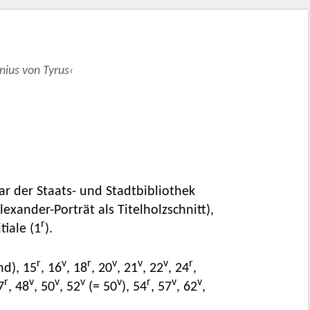
nius von Tyrus‹
ar der Staats- und Stadtbibliothek
xander-Porträt als Titelholzschnitt),
r
tiale (1
).
r
v
r
v
v
v
r
d), 15
, 16
, 18
, 20
, 21
, 22
, 24
,
r
v
v
v
v
r
v
v
7
, 48
, 50
, 52
(= 50
), 54
, 57
, 62
,