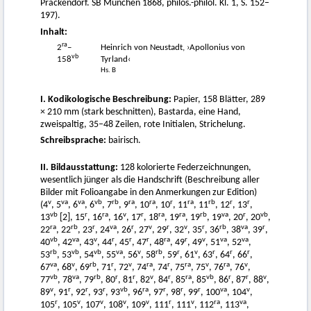
Präckendorf. SB München 1868, philos.-philol. Kl. 1, S. 152–
197).
Inhalt:
ra
2
–
Heinrich von Neustadt, ›Apollonius von
vb
158
Tyrland‹
Hs. B
I. Kodikologische Beschreibung:
Papier, 158 Blätter, 289
× 210 mm (stark beschnitten), Bastarda, eine Hand,
zweispaltig, 35–48 Zeilen, rote Initialen, Strichelung.
Schreibsprache:
bairisch.
II. Bildausstattung:
128 kolorierte Federzeichnungen,
wesentlich jünger als die Handschrift (Beschreibung aller
Bilder mit Folioangabe in den Anmerkungen zur Edition)
v
va
va
vb
rb
ra
ra
r
ra
rb
r
r
(4
, 5
, 6
, 6
, 7
, 9
, 10
, 10
, 11
, 11
, 12
, 13
,
vb
r
ra
v
r
ra
ra
rb
va
r
vb
13
[2], 15
, 16
, 16
, 17
, 18
, 19
, 19
, 19
, 20
, 20
,
ra
rb
r
va
r
v
r
v
r
rb
va
r
22
, 22
, 23
, 24
, 26
, 27
, 29
, 32
, 35
, 36
, 38
, 39
,
vb
va
v
r
r
r
ra
r
v
va
va
40
, 42
, 43
, 44
, 45
, 47
, 48
, 49
, 49
, 51
, 52
,
rb
vb
vb
va
v
rb
r
v
r
r
r
53
, 53
, 54
, 55
, 56
, 58
, 59
, 61
, 63
, 64
, 66
,
va
v
rb
r
v
ra
r
ra
v
ra
v
67
, 68
, 69
, 71
, 72
, 74
, 74
, 75
, 75
, 76
, 76
,
vb
va
rb
r
r
v
r
ra
vb
r
r
v
77
, 78
, 79
, 80
, 81
, 82
, 84
, 85
, 85
, 86
, 87
, 88
,
v
r
r
r
vb
ra
r
r
r
va
v
89
, 91
, 92
, 93
, 93
, 96
, 97
, 98
, 99
, 100
, 104
,
r
v
v
v
v
r
v
ra
va
105
, 105
, 107
, 108
, 109
, 111
, 111
, 112
, 113
,