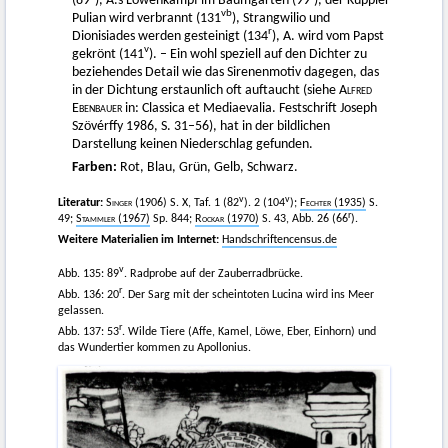
(89
), A.s Löwenkampf im Baumgarten (99
), der Kuppler
vb
Pulian wird verbrannt (131
), Strangwilio und
r
Dionisiades werden gesteinigt (134
), A. wird vom Papst
v
gekrönt (141
). – Ein wohl speziell auf den Dichter zu
beziehendes Detail wie das Sirenenmotiv dagegen, das
in der Dichtung erstaunlich oft auftaucht (siehe
Alfred
Ebenbauer
in: Classica et Mediaevalia. Festschrift Joseph
Szövérffy 1986, S. 31–56), hat in der bildlichen
Darstellung keinen Niederschlag gefunden.
Farben:
Rot, Blau, Grün, Gelb, Schwarz.
v
v
Literatur:
Singer
(1906) S. X, Taf. 1 (82
). 2 (104
);
Fechter
(1935)
S.
r
49;
Stammler
(1967)
Sp. 844;
Rockar
(1970)
S. 43, Abb. 26 (66
).
Weitere Materialien im Internet:
Handschriftencensus.de
v
Abb. 135: 89
. Radprobe auf der Zauberradbrücke.
r
Abb. 136: 20
. Der Sarg mit der scheintoten Lucina wird ins Meer
gelassen.
r
Abb. 137: 53
. Wilde Tiere (Affe, Kamel, Löwe, Eber, Einhorn) und
das Wundertier kommen zu Apollonius.