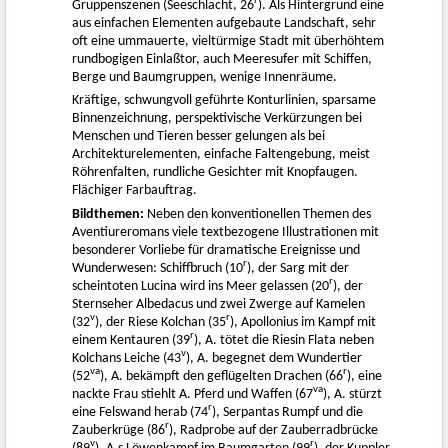
r
Gruppenszenen (Seeschlacht, 26
). Als Hintergrund eine
aus einfachen Elementen aufgebaute Landschaft, sehr
oft eine ummauerte, vieltürmige Stadt mit überhöhtem
rundbogigen Einlaßtor, auch Meeresufer mit Schiffen,
Berge und Baumgruppen, wenige Innenräume.
Kräftige, schwungvoll geführte Konturlinien, sparsame
Binnenzeichnung, perspektivische Verkürzungen bei
Menschen und Tieren besser gelungen als bei
Architekturelementen, einfache Faltengebung, meist
Röhrenfalten, rundliche Gesichter mit Knopfaugen.
Flächiger Farbauftrag.
Bildthemen:
Neben den konventionellen Themen des
Aventiureromans viele textbezogene Illustrationen mit
besonderer Vorliebe für dramatische Ereignisse und
r
Wunderwesen: Schiffbruch (10
), der Sarg mit der
r
scheintoten Lucina wird ins Meer gelassen (20
), der
Sternseher Albedacus und zwei Zwerge auf Kamelen
v
r
(32
), der Riese Kolchan (35
), Apollonius im Kampf mit
r
einem Kentauren (39
), A. tötet die Riesin Flata neben
v
Kolchans Leiche (43
), A. begegnet dem Wundertier
va
r
(52
), A. bekämpft den geflügelten Drachen (66
), eine
va
nackte Frau stiehlt A. Pferd und Waffen (67
), A. stürzt
r
eine Felswand herab (74
), Serpantas Rumpf und die
r
Zauberkrüge (86
), Radprobe auf der Zauberradbrücke
v
r