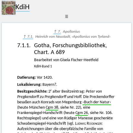
KdiH
☰
↑ 7.
Apollonius
↑ 7.1.
Heinrich von Neustadt, ›Apollonius von Tyrland‹
7.1.1.
Gotha, Forschungsbibliothek,
Chart. A 689
Bearbeitet von Gisela Fischer-Heetfeld
KdiH-Band 1
Datierung:
Vor 1420.
Lokalisierung:
Bayern?.
r
Besitzgeschichte:
2
alter Besitzeintrag:
Peter von
Pregkendorff zu Pregkendorff und Hoff.
Die Preckendorffer
besaßen auch Konrads von Megenburg
›Buch der Natur‹
(heute München
Cgm 38
, siehe Nr. 22), eine
Frankenspiegel-Handschrift (heute
Cgm 26
, siehe Nr. 106.
Rechtsspiegel) und eine von Rüdiger Manesse geschenkte
Schwabenspiegel-Handschrift (vgl.
Ludwig Rockinger
:
Aufzeichnungen über die oberpfälzische Familie von