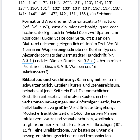
v
v
v
rb
va
ra
r
r
v
115
, 116
, 117
, 119
, 120
, 121
, 123
, 124
, 125
,
va
v
vb
r
r
r
v
r
r
r
129
, 130
, 131
, 132
, 133
, 134
, 134
, 136
, 137
, 138
,
v
v
r
v
r
r
r
141
, 144
, 146
, 147
, 149
, 151
, 156
), ein Zeichner.
Format und Anordnung:
Drei ganzseitige Miniaturen
r
v
v
(59
, 82
, 109
), sonst ein- oder zweispaltig, quer- oder
hochrechteckig, auch im Winkel über zwei Spalten, am
Kopf oder Fuß der Spalte oder Seite, oft bis an den
Blattrand reichend, gelegentlich mitten im Text. Vor Bl.
1 ein in ein Wappen eingeschriebener Kopf im Typ des
Alexanderporträts der Darmstädter Handschrift (
Nr.
3.3.1.
) und des Bämler-Drucks (Nr.
3.3.a.
), aber in reiner
Profilansicht (
Singer
S. VIII: Wappen des 16.
Jahrhunderts?).
Bildaufbau und -ausführung:
Rahmung mit breitem
schwarzen Strich. Großer Figuren- und Szenenreichtum,
beinahe auf jeder Seite ein Bild. Die menschlichen
Gestalten untersetzt, mit großen Köpfen, in eher
verhaltenen Bewegungen und einförmiger Gestik, kaum
individualisiert, zu groß im Verhältnis zur Umgebung.
Modische Tracht der Zeit um 1460, die jungen Männer
mit kurzem Wams und Schnabelschuhen, Apollonius
r
trägt fast immer – selbst als nackter Schiffbrüchiger (10
,
ra
11
) – eine Dreiblattkrone. Am besten gelungen die
bewegten, sicher gezeichneten und komponierten